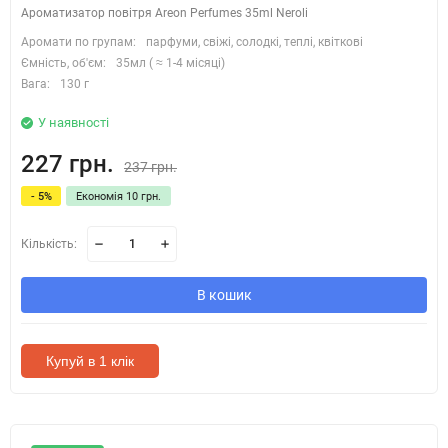
Ароматизатор повітря Areon Perfumes 35ml Neroli
Аромати по групам:
парфуми, свіжі, солодкі, теплі, квіткові
Ємність, об'єм:
35мл ( ≈ 1-4 місяці)
Вага:
130 г
У наявності
227 грн.
237 грн.
- 5%
Економія 10 грн.
Кількість:
В кошик
Купуй в 1 клік