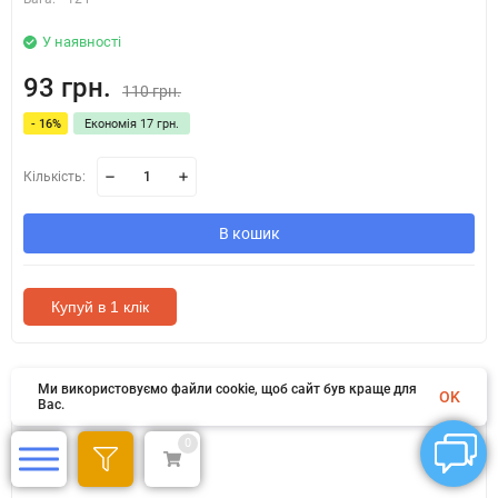
У наявності
93 грн.
110 грн.
- 16%
Економія 17 грн.
Кількість:
В кошик
Купуй в 1 клік
Ми використовуємо файли cookie, щоб сайт був краще для
OK
Вас.
0