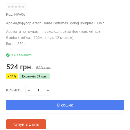
Код: HPA06
Аромадифузор Areon Home Perfumes Spring Bouquet 100мл
Аромати по групам:
прохолодні, свіжі, фруктові, квіткові
Ємність, об'єм:
100мл ( ≈ до 12 місяців)
Вага:
350 г
У наявності
524 грн.
583 грн.
- 11%
Економія 59 грн.
Кількість:
В кошик
Купуй в 1 клік