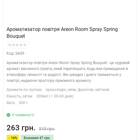
Ароматизатор повітря Areon Room Spray Spring
Bouquet
Код: SA09
Ароматизатор повітря Areon Room Spray Spring Bouquet - це чудовий
аромат весняного букета, який перетворить будь-яке приміщення в
атмосферу свіжості та радості. Він швидко і довго тримається у
повітрі, надаючи простору приємного аромату.
Аромати по групам:
прохолодні, свіжі, фруктові, квіткові
Ємність, об'єм:
300мл ( ≈ 30-60 днів)
Вага:
300 г
У наявності
263 грн.
310 грн.
- 16%
Економія 47 грн.