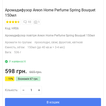
Аромадифузор Areon Home Perfume Spring Bouquet
150мл
10
1
Код: HRS6
Аромадифузор повітря Areon Home Perfume Spring Bouquet 150мл
Аромати по групам:
прохолодні, свіжі, фруктові, квіткові
Ємність, об'єм:
150мл (до 40 кв.м ≈ 3-4 міс)
Вага:
536 г
У наявності
598 грн.
665 грн.
- 11%
Економія 67 грн.
Кількість:
В кошик