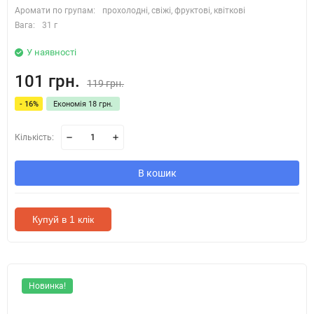
Аромати по групам:
прохолодні, свіжі, фруктові, квіткові
Вага:
31 г
У наявності
101 грн.
119 грн.
- 16%
Економія 18 грн.
Кількість:
В кошик
Купуй в 1 клік
Новинка!