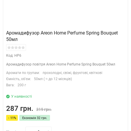
Аромадифузор Areon Home Perfume Spring Bouquet
50мл
Код: HP6
Аромадифузор повітря Areon Home Perfume Spring Bouquet 50мл
Аромати по групам:
прохолодні, свіжі, фруктові, квіткові
Ємність, об'єм:
50мл ( ≈ до 12 місяців)
Вага:
200 г
У наявності
287 грн.
319 грн.
- 11%
Економія 32 грн.