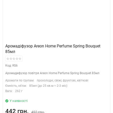
Аромадіфузор Areon Home Perfume Spring Bouquet
85мл
Код: RS6
Аромадифузор повітря Areon Home Perfume Spring Bouquet 85мл
Аромати по групам:
прохолодні, свіжі, фруктові, квіткові
Ємність, об'єм:
85мл (до 25 кв.м ≈ 2-3 міс)
Вага:
262 г
У наявності
442 грн.
492 грн.