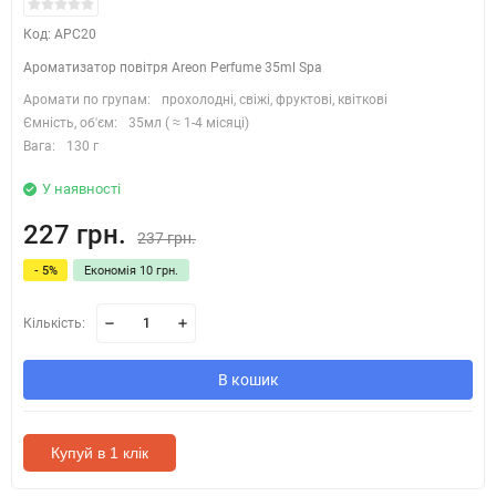
Код: APC20
Ароматизатор повітря Areon Perfume 35ml Spa
Аромати по групам:
прохолодні, свіжі, фруктові, квіткові
Ємність, об'єм:
35мл ( ≈ 1-4 місяці)
Вага:
130 г
У наявності
227 грн.
237 грн.
- 5%
Економія 10 грн.
Кількість:
В кошик
Купуй в 1 клік