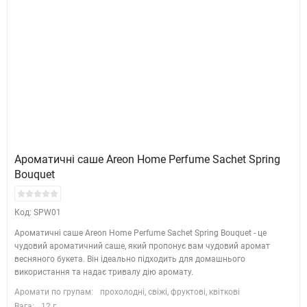
Ароматичні саше Areon Home Perfume Sachet Spring
Bouquet
Код: SPW01
Ароматичні саше Areon Home Perfume Sachet Spring Bouquet - це
чудовий ароматичний саше, який пропонує вам чудовий аромат
весняного букета. Він ідеально підходить для домашнього
використання та надає тривалу дію аромату.
Аромати по групам:
прохолодні, свіжі, фруктові, квіткові
Вага:
12 г