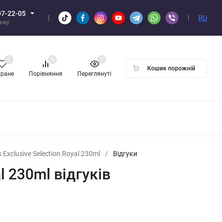
07-22-05
RU
дажу
0
0
0
Кошик порожній
бране
Порівняння
Переглянуті
ПТОМ
xclusive Selection Royal 230ml
/
Відгуки
 230ml відгуків