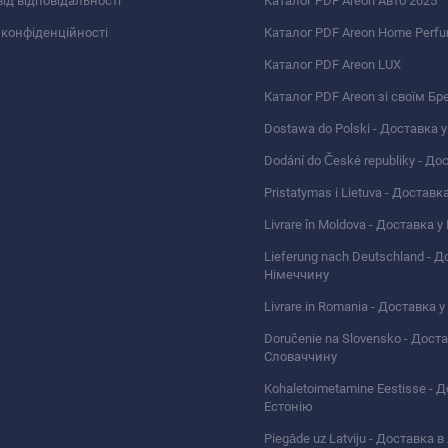
від відповідальності
Каталог PDF Areon Авто 2025
 конфіденційності
Каталог PDF Areon Home Perf
Каталог PDF Areon LUX
Каталог PDF Areon зі своїм Бр
Dostawa do Polski - Доставка 
Dodání do České republiky - До
Pristatymas i Lietuva - Доставк
Livrare în Moldova - Доставка 
Lieferung nach Deutschland - Д
Німеччину
Livrare in Romania - Доставка 
Doručenie na Slovensko - Дост
Словаччину
Kohaletoimetamine Eestisse - 
Естонію
Piegāde uz Latviju - Доставка 