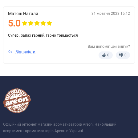
Матяш Наталя
31 жовтня 2023 15:12
5.0
Супер , запах гарний, гарно тримається
Вам допоміг цей відгук?
Відповісти
0
0
Офіційний інтернет магазин ароматизаторів Areon. Найбільший
асортимент ароматизаторів Ареон в Украині