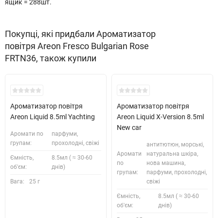
ящик = 288шт.
Покупці, які придбали Ароматизатор
повітря Areon Fresco Bulgarian Rose
FRTN36, також купили
Ароматизатор повітря
Ароматизатор повітря
Areon Liquid 8.5ml Yachting
Areon Liquid X-Version 8.5ml
New car
Аромати по
парфуми,
групам:
прохолодні, свіжі
антитютюн, морські,
Аромати
натуральна шкіра,
Ємність,
8.5мл ( ≈ 30-60
по
нова машина,
об'єм:
днів)
групам:
парфуми, прохолодні,
Вага:
25 г
свіжі
Ємність,
8.5мл ( ≈ 30-60
об'єм:
днів)