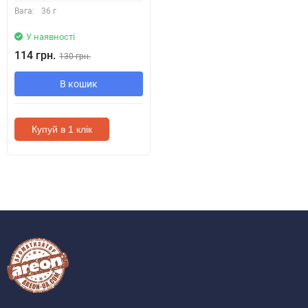
Вага:
36 г
У наявності
114 грн.
130 грн.
В кошик
Купуй в 1 клік