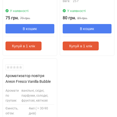
Вага:
25 г
У наявності
У наявності
75 грн.
80 грн.
79 грн.
89 грн.
В кошик
В кошик
Купуй в 1 клік
Купуй в 1 клік
Ароматизатор повітря
Areon Fresco Vanilla Bubble
Аромати
ванільні, східні,
по
парфуми, солодкі,
групам:
фруктові, квіткові
Ємність,
4мл ( ≈ 30-90
об'єм:
днів)