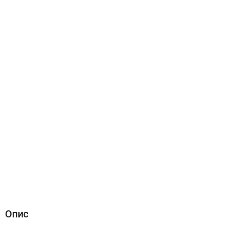
Опис
Характеристики
Відгуки (0)
Опис