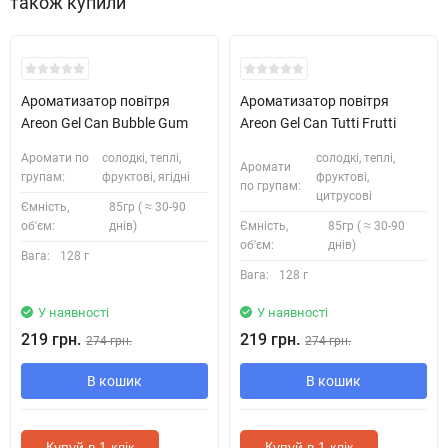
також купили
Ароматизатор повітря
Ароматизатор повітря
Areon Gel Can Bubble Gum
Areon Gel Can Tutti Frutti
Аромати по
солодкі, теплі,
солодкі, теплі,
Аромати
групам:
фруктові, ягідні
фруктові,
по групам:
цитрусові
Ємність,
85гр ( ≈ 30-90
об'єм:
днів)
Ємність,
85гр ( ≈ 30-90
об'єм:
днів)
Вага:
128 г
Вага:
128 г
У наявності
У наявності
219 грн.
219 грн.
274 грн.
274 грн.
В кошик
В кошик
Купуй в 1 клік
Купуй в 1 клік