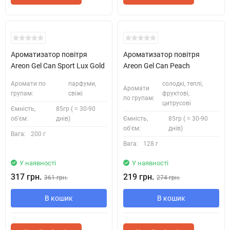
Ароматизатор повітря
Ароматизатор повітря
Areon Gel Can Sport Lux Gold
Areon Gel Can Peach
Аромати по
парфуми,
солодкі, теплі,
Аромати
групам:
свіжі
фруктові,
по групам:
цитрусові
Ємність,
85гр ( ≈ 30-90
об'єм:
днів)
Ємність,
85гр ( ≈ 30-90
об'єм:
днів)
Вага:
200 г
Вага:
128 г
У наявності
У наявності
317 грн.
219 грн.
361 грн.
274 грн.
В кошик
В кошик