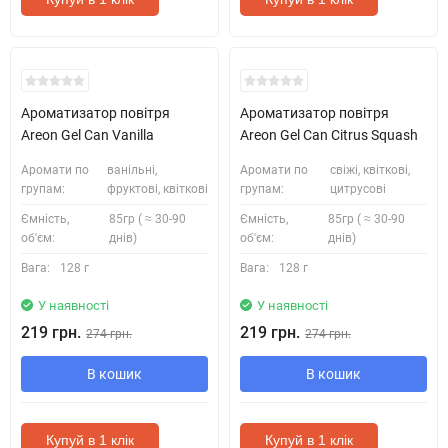
Ароматизатор повітря
Ароматизатор повітря
Areon Gel Can Vanilla
Areon Gel Can Citrus Squash
Аромати по
ванільні,
Аромати по
свіжі, квіткові,
групам:
фруктові, квіткові
групам:
цитрусові
Ємність,
85гр ( ≈ 30-90
Ємність,
85гр ( ≈ 30-90
об'єм:
днів)
об'єм:
днів)
Вага:
128 г
Вага:
128 г
У наявності
У наявності
219 грн.
219 грн.
274 грн.
274 грн.
В кошик
В кошик
Купуй в 1 клік
Купуй в 1 клік