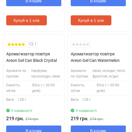
В кошик
В кошик
Купуй в 1 клік
Купуй в 1 клік
1
Ароматизатор повітря
Ароматизатор повітря
Areon Gel Can Black Crystal
Areon Gel Can Watermelon
Аромати по
парфуми,
Аромати
свіжі, солодкі, теплі,
групам:
прохолодні, свіжі
по групам:
фруктові, ягідні
Ємність,
85гр ( ≈ 30-90
Ємність,
85гр ( ≈ 30-90
об'єм:
днів)
об'єм:
днів)
Вага:
128 г
Вага:
128 г
У наявності
У наявності
219 грн.
219 грн.
274 грн.
274 грн.
В кошик
В кошик