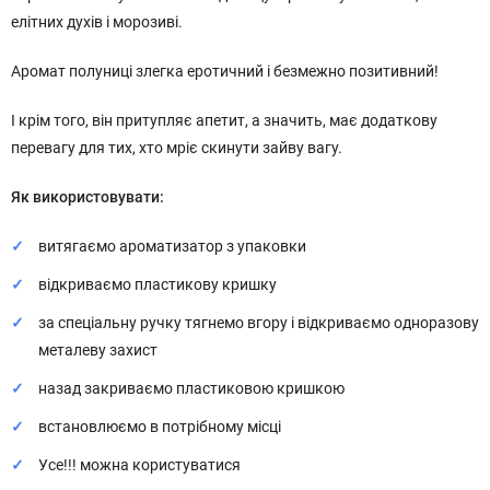
елітних духів і морозиві.
Аромат полуниці злегка еротичний і безмежно позитивний!
І крім того, він притупляє апетит, а значить, має додаткову
перевагу для тих, хто мріє скинути зайву вагу.
Як використовувати:
витягаємо ароматизатор з упаковки
відкриваємо пластикову кришку
за спеціальну ручку тягнемо вгору і відкриваємо одноразову
металеву захист
назад закриваємо пластиковою кришкою
встановлюємо в потрібному місці
Усе!!! можна користуватися