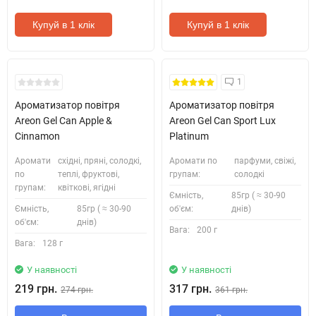
Купуй в 1 клік
Купуй в 1 клік
1
Ароматизатор повітря
Ароматизатор повітря
Areon Gel Can Apple &
Areon Gel Can Sport Lux
Cinnamon
Platinum
Аромати
східні, пряні, солодкі,
Аромати по
парфуми, свіжі,
по
теплі, фруктові,
групам:
солодкі
групам:
квіткові, ягідні
Ємність,
85гр ( ≈ 30-90
Ємність,
85гр ( ≈ 30-90
об'єм:
днів)
об'єм:
днів)
Вага:
200 г
Вага:
128 г
У наявності
У наявності
219 грн.
317 грн.
274 грн.
361 грн.