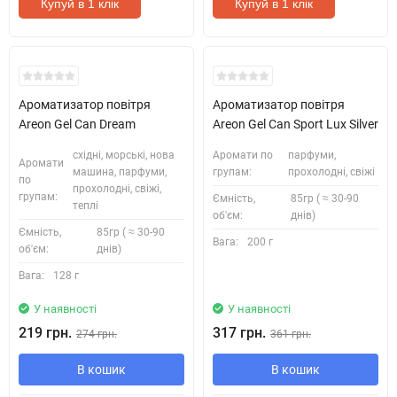
Купуй в 1 клік
Купуй в 1 клік
Ароматизатор повітря
Ароматизатор повітря
Areon Gel Can Dream
Areon Gel Can Sport Lux Silver
східні, морські, нова
Аромати по
парфуми,
Аромати
машина, парфуми,
групам:
прохолодні, свіжі
по
прохолодні, свіжі,
групам:
Ємність,
85гр ( ≈ 30-90
теплі
об'єм:
днів)
Ємність,
85гр ( ≈ 30-90
Вага:
200 г
об'єм:
днів)
Вага:
128 г
У наявності
У наявності
219 грн.
317 грн.
274 грн.
361 грн.
В кошик
В кошик