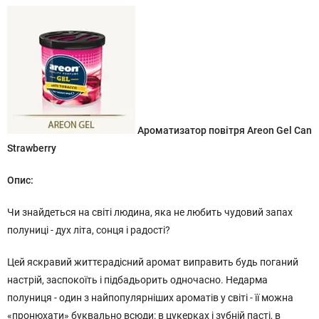
Ароматизатор повітря Areon Gel Can
Strawberry
Опис:
Чи знайдеться на світі людина, яка не любить чудовий запах
полуниці - дух літа, сонця і радості?
Цей яскравий життєрадісний аромат виправить будь поганий
настрій, заспокоїть і підбадьорить одночасно. Недарма
полуниця - один з найпопулярніших ароматів у світі - її можна
«пронюхати» буквально всюди: в цукерках і зубній пасті, в