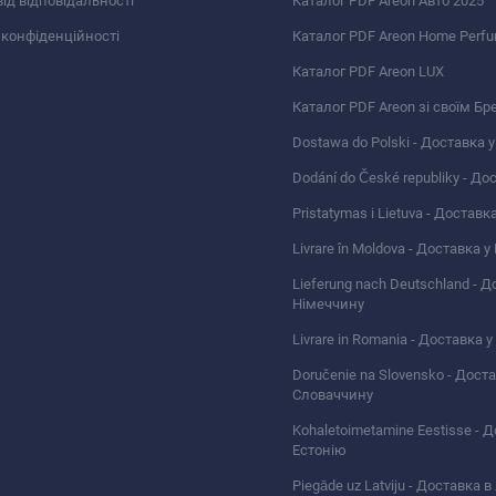
від відповідальності
Каталог PDF Areon Авто 2025
 конфіденційності
Каталог PDF Areon Home Perf
Каталог PDF Areon LUX
Каталог PDF Areon зі своїм Бр
Dostawa do Polski - Доставка 
Dodání do České republiky - До
Pristatymas i Lietuva - Доставк
Livrare în Moldova - Доставка 
Lieferung nach Deutschland - Д
Німеччину
Livrare in Romania - Доставка 
Doručenie na Slovensko - Дост
Словаччину
Kohaletoimetamine Eestisse - 
Естонію
Piegāde uz Latviju - Доставка 