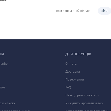
Вам допоміг цей відгук?
0
ІЯ
ДЛЯ ПОКУПЦІВ
панію
Оплата
Доставка
Повернення
том
FAQ
Навіщо реєструватись
розсилкою
Як купити ароматизатор