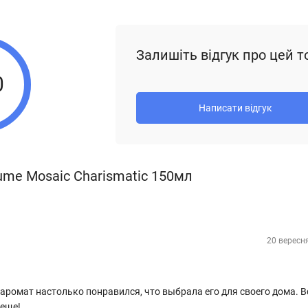
Залишіть відгук про цей т
0
Написати відгук
ume Mosaic Charismatic 150мл
20 вересн
аромат настолько понравился, что выбрала его для своего дома. В
 еще!