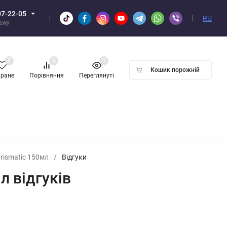
07-22-05
RU
дажу
0
0
0
Кошик порожній
бране
Порівняння
Переглянуті
ПТОМ
rismatic 150мл
/
Відгуки
л відгуків