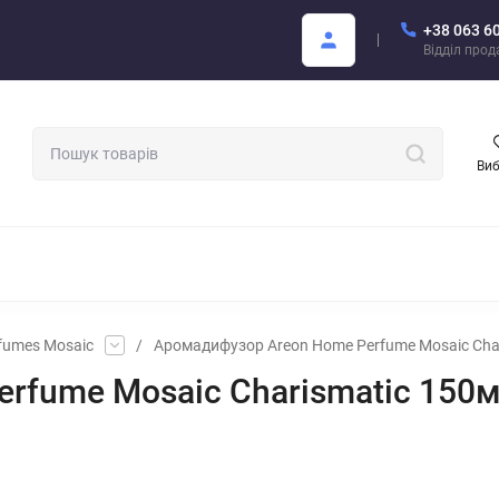
+38 063 6
Покупцю
Каталог Areon PDF
Відділ про
Ви
МАТИЗАТОРИ ДЛЯ АВТО
АРОМАТИ ДЛЯ БІЗНЕСУ
АРЕОН О
fumes Mosaic
/
Аромадифузор Areon Home Perfume Mosaic Cha
fume Mosaic Charismatic 150м