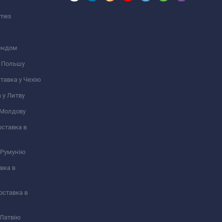
umes
ендом​
у Польшу
ставка у Чехію
а у Литву
у Молдову
оставка в
у Румунію
авка в
Доставка в
в Латвію