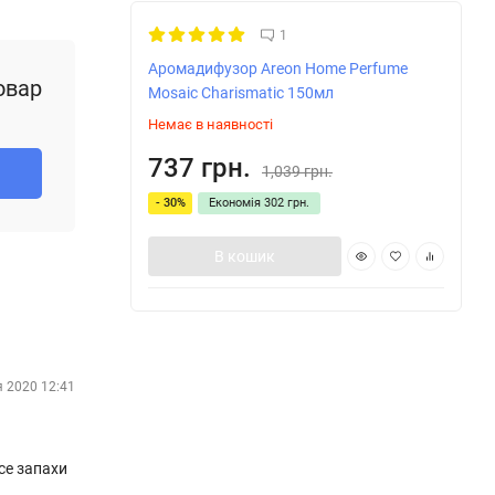
1
Аромадифузор Areon Home Perfume
овар
Mosaic Charismatic 150мл
Немає в наявності
737 грн.
1,039 грн.
- 30%
Економія
302 грн.
В кошик
я 2020 12:41
се запахи