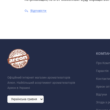
Відповісти
КОМПАН
Про Ком
Гарантія
Офіційний інтернет магазин ароматизаторів
Контакти
Areon. Найбільший асортимент ароматизаторів
Ареон оп
Ареон в Украині
Відгуки
Згода з 