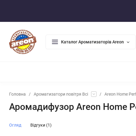
Оплата/Доставка
Повернення/Гарантія
Контакти
Каталог Ароматизаторів Areon
АРОМАДИФУЗОРИ
АРОМАТИЗАТОРИ ДЛЯ ДОМУ
АРО
Головна
/
Ароматизатори повітря Всі
/
Areon Home Per
Аромадифузор Areon Home Per
Огляд
Відгуки (1)