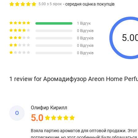
- середня оцінка покупців
5.00 з 5 зірок
1 Відгук
0 Відгуків
5.0
0 Відгуків
0 Відгуків
0 Відгуків
1 review for Аромадифузор Areon Home Perf
Олифир Кирилл
О
5.0
Взяла партию ароматов для оптовой продажи. Этот 
потрясающие, но этот особенный! Буду обращаться