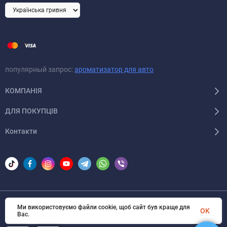
популярный запрос:
ароматизатор для авто
КОМПАНІЯ
ДЛЯ ПОКУПЦІВ
Контакти
Ми використовуємо файли cookie, щоб сайт був краще для
© 2026 Areon-ua. Всі права захищені
OK
Вас.