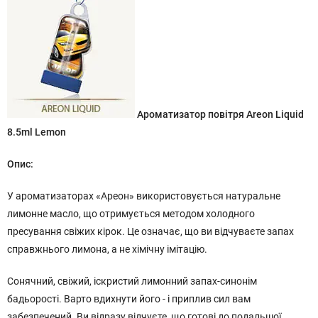
Ароматизатор повітря Areon Liquid
8.5ml Lemon
Опис:
У ароматизаторах «Ареон» використовується натуральне
лимонне масло, що отримується методом холодного
пресування свіжих кірок. Це означає, що ви відчуваєте запах
справжнього лимона, а не хімічну імітацію.
Сонячний, свіжий, іскристий лимонний запах-синонім
бадьорості. Варто вдихнути його - і приплив сил вам
забезпечений. Ви відразу відчуєте, що готові до подальшої