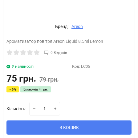
Бренд:
Areon
Ароматизатор повітря Areon Liquid 8.5ml Lemon
0 Відгуків
У наявності
Код:
LC05
75 грн.
79 грн.
- 6%
Економія
4 грн.
Кількість:
В КОШИК