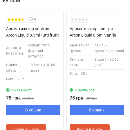
купили
6
Ароматизатор повітря
Ароматизатор повітря
Areon Liquid 8.5ml Tutti frutti
Areon Liquid 8.5ml Vanilla
солодкі, теплі,
Аромати по
ванільні,
Аромати
фруктові,
групам:
фруктові, квіткові
по групам:
цитрусові
Ємність,
8.5мл ( ≈ 30-60
Ємність,
8.5мл ( ≈ 30-60
об'єм:
днів)
об'єм:
днів)
Вага:
25 г
Вага:
25 г
У наявності
У наявності
75 грн.
75 грн.
79 грн.
79 грн.
В кошик
В кошик
Купуй в 1 клік
Купуй в 1 клік