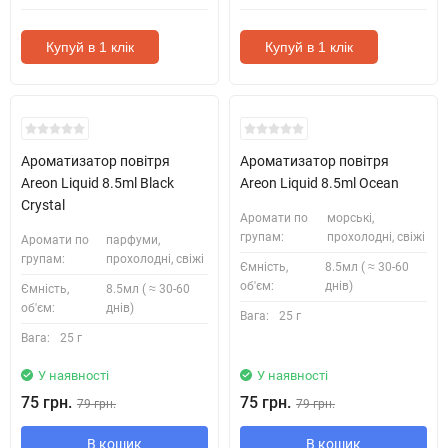
Купуй в 1 клік
Купуй в 1 клік
Ароматизатор повітря
Ароматизатор повітря
Areon Liquid 8.5ml Black
Areon Liquid 8.5ml Ocean
Crystal
Аромати по
морські,
групам:
прохолодні, свіжі
Аромати по
парфуми,
групам:
прохолодні, свіжі
Ємність,
8.5мл ( ≈ 30-60
об'єм:
днів)
Ємність,
8.5мл ( ≈ 30-60
об'єм:
днів)
Вага:
25 г
Вага:
25 г
У наявності
У наявності
75 грн.
75 грн.
79 грн.
79 грн.
В кошик
В кошик