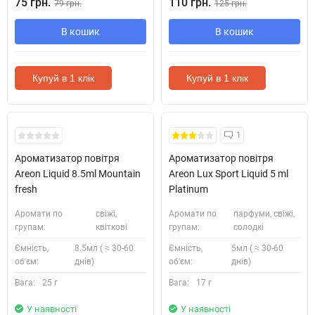
75 грн.
110 грн.
79 грн.
125 грн.
В кошик
В кошик
Купуй в 1 клік
Купуй в 1 клік
1
Ароматизатор повітря
Ароматизатор повітря
Areon Liquid 8.5ml Mountain
Areon Lux Sport Liquid 5 ml
fresh
Platinum
Аромати по
свіжі,
Аромати по
парфуми, свіжі,
групам:
квіткові
групам:
солодкі
Ємність,
8.5мл ( ≈ 30-60
Ємність,
5мл ( ≈ 30-60
об'єм:
днів)
об'єм:
днів)
Вага:
25 г
Вага:
17 г
У наявності
У наявності