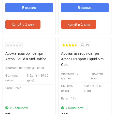
В кошик
В кошик
Купуй в 1 клік
Купуй в 1 клік
19
Ароматизатор повітря
Ароматизатор повітря
Areon Liquid 8.5ml Coffee
Areon Lux Sport Liquid 5 ml
Gold
Аромати по групам:
кава
Аромати по
парфуми,
Ємність,
8.5мл ( ≈ 30-60
групам:
свіжі
об'єм:
днів)
Ємність,
5мл ( ≈ 30-60
Вага:
25 г
об'єм:
днів)
Вага:
17 г
У наявності
У наявності