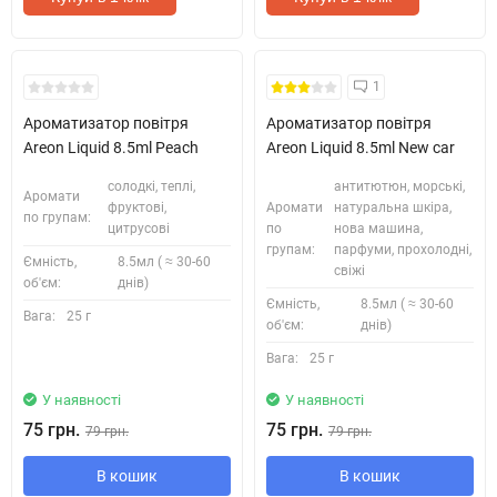
1
Ароматизатор повітря
Ароматизатор повітря
Areon Liquid 8.5ml Peach
Areon Liquid 8.5ml New car
солодкі, теплі,
антитютюн, морські,
Аромати
фруктові,
Аромати
натуральна шкіра,
по групам:
цитрусові
по
нова машина,
групам:
парфуми, прохолодні,
Ємність,
8.5мл ( ≈ 30-60
свіжі
об'єм:
днів)
Ємність,
8.5мл ( ≈ 30-60
Вага:
25 г
об'єм:
днів)
Вага:
25 г
У наявності
У наявності
75 грн.
75 грн.
79 грн.
79 грн.
В кошик
В кошик