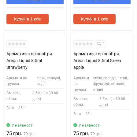
Купуй в 1 клік
Купуй в 1 клік
1
Ароматизатор повітря
Ароматизатор повітря
Areon Liquid 8.5ml
Areon Liquid 8.5ml Green
Strawberry
apple
Аромати по
свіжі, солодкі,
Аромати
свіжі, солодкі, теплі,
групам:
ягідні
по
фруктові, квіткові,
групам:
ягідні
Ємність,
8.5мл ( ≈ 30-60
об'єм:
днів)
Ємність,
8.5мл ( ≈ 30-60
об'єм:
днів)
Вага:
25 г
Вага:
25 г
У наявності
У наявності
75 грн.
75 грн.
79 грн.
79 грн.