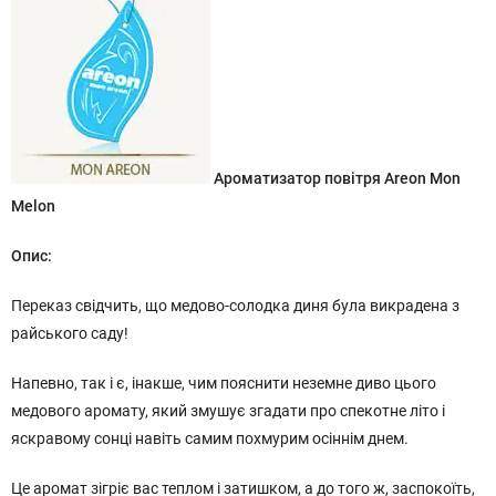
Ароматизатор повітря Areon Mon
Melon
Опис:
Переказ свідчить, що медово-солодка диня була викрадена з
райського саду!
Напевно, так і є, інакше, чим пояснити неземне диво цього
медового аромату, який змушує згадати про спекотне літо і
яскравому сонці навіть самим похмурим осіннім днем.
Це аромат зігріє вас теплом і затишком, а до того ж, заспокоїть,