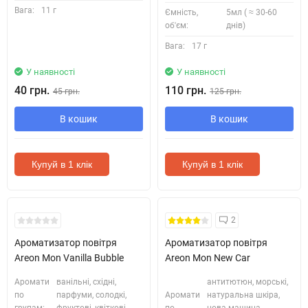
Вага:
11 г
Ємність,
5мл ( ≈ 30-60
об'єм:
днів)
Вага:
17 г
У наявності
У наявності
40 грн.
110 грн.
45 грн.
125 грн.
В кошик
В кошик
Купуй в 1 клік
Купуй в 1 клік
2
Ароматизатор повітря
Ароматизатор повітря
Areon Mon Vanilla Bubble
Areon Mon New Car
Аромати
ванільні, східні,
антитютюн, морські,
по
парфуми, солодкі,
Аромати
натуральна шкіра,
групам:
фруктові, квіткові
по
нова машина,