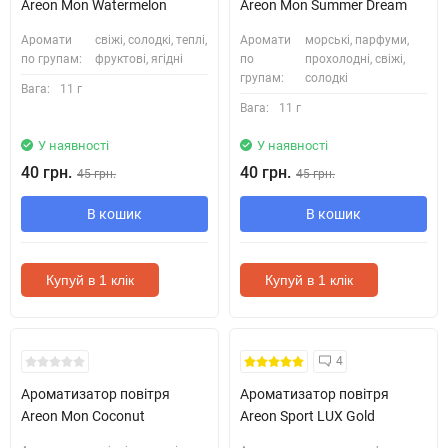
Areon Mon Watermelon
Areon Mon Summer Dream
Аромати
свіжі, солодкі, теплі,
Аромати
морські, парфуми,
по групам:
фруктові, ягідні
по
прохолодні, свіжі,
групам:
солодкі
Вага:
11 г
Вага:
11 г
У наявності
У наявності
40 грн.
40 грн.
45 грн.
45 грн.
В кошик
В кошик
Купуй в 1 клік
Купуй в 1 клік
4
Ароматизатор повітря
Ароматизатор повітря
Areon Mon Coconut
Areon Sport LUX Gold