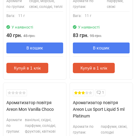
Аромати
східні, морські,
Аромати по
парфуми,
по групам:
свіжі, солодкі, теплі
групам:
свіжі
Вага:
11 г
Вага:
11 г
У наявності
У наявності
40 грн.
83 грн.
45 грн.
95 грн.
В кошик
В кошик
Купуй в 1 клік
Купуй в 1 клік
1
Ароматизатор повітря
Ароматизатор повітря
Areon Mon Vanilla Choco
Areon Lux Sport Liquid 5 ml
Platinum
Аромати
ванільні, східні,
по
парфуми, солодкі,
Аромати по
парфуми, свіжі,
групам:
фруктові, квіткові
групам:
солодкі