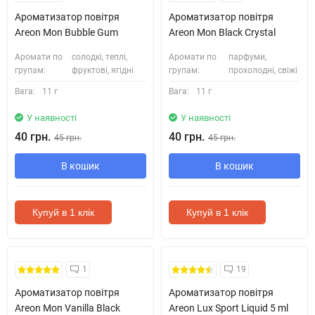
Ароматизатор повітря
Ароматизатор повітря
Areon Mon Bubble Gum
Areon Mon Black Crystal
Аромати по
солодкі, теплі,
Аромати по
парфуми,
групам:
фруктові, ягідні
групам:
прохолодні, свіжі
Вага:
11 г
Вага:
11 г
У наявності
У наявності
40 грн.
40 грн.
45 грн.
45 грн.
В кошик
В кошик
Купуй в 1 клік
Купуй в 1 клік
1
19
Ароматизатор повітря
Ароматизатор повітря
Areon Mon Vanilla Black
Areon Lux Sport Liquid 5 ml