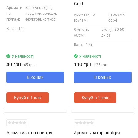
Gold
Аромати
ванільні, східні,
по
парфуми, солодкі,
Аромати по
парфуми,
групам:
фруктові, квіткові
групам:
свіжі
Вага:
11 г
Ємність,
5мл ( ≈ 30-60
об'єм:
днів)
Вага:
17 г
У наявності
У наявності
40 грн.
110 грн.
45 грн.
125 грн.
В кошик
В кошик
Купуй в 1 клік
Купуй в 1 клік
Ароматизатор повітря
Ароматизатор повітря