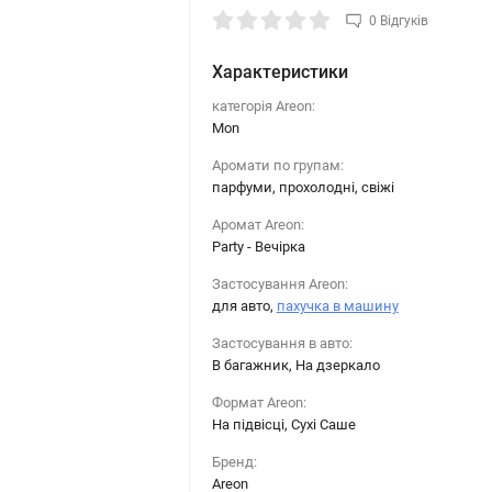
0 Відгуків
Характеристики
категорія Areon:
Mon
Аромати по групам:
парфуми, прохолодні, свіжі
Аромат Areon:
Party - Вечірка
Застосування Areon:
для авто,
пахучка в машину
Застосування в авто:
В багажник, На дзеркало
Формат Areon:
На підвісці, Сухі Саше
Бренд:
Areon