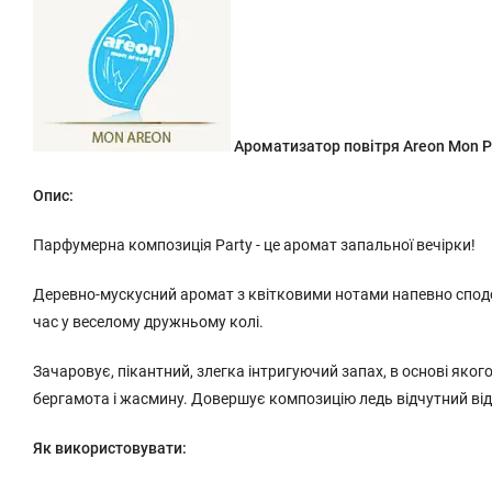
Ароматизатор повітря Areon Mon P
Опис:
Парфумерна композиція Party - це аромат запальної вечірки!
Деревно-мускусний аромат з квітковими нотами напевно спод
час у веселому дружньому колі.
Зачаровує, пікантний, злегка інтригуючий запах, в основі якого
бергамота і жасмину. Довершує композицію ледь відчутний від
Як використовувати: