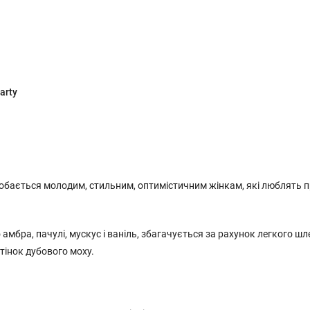
arty
обається молодим, стильним, оптимістичним жінкам, які люблять 
 амбра, пачулі, мускус і ваніль, збагачується за рахунок легкого ш
тінок дубового моху.