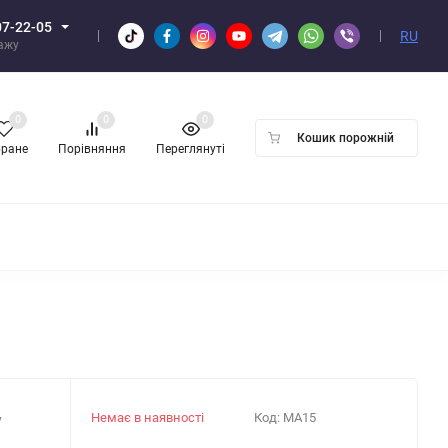
07-22-05
RU
дажу
0
0
0
Кошик порожній
бране
Порівняння
Переглянуті
ПТОМ
Немає в наявності
Код:
MA15
y