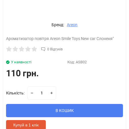
Бренд:
Areon
Ароматизатор повітря Areon Smile Toys New car Слоненя"
0 Відгуків
У наявності
Код:
ASB02
110 грн.
Кількість:
В КОШИК
Купуй в 1 клік