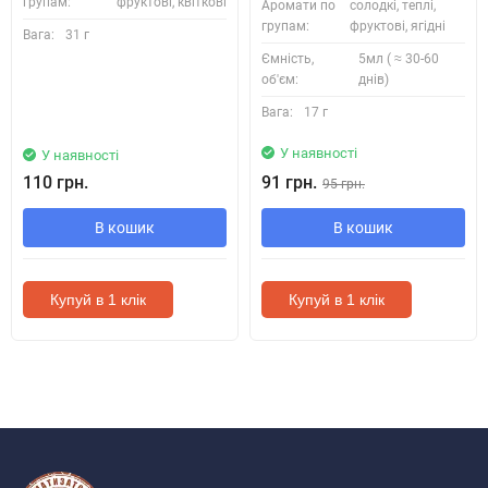
групам:
фруктові, квіткові
Аромати по
солодкі, теплі,
групам:
фруктові, ягідні
Вага:
31 г
Ємність,
5мл ( ≈ 30-60
об'єм:
днів)
Вага:
17 г
У наявності
У наявності
110 грн.
91 грн.
95 грн.
В кошик
В кошик
Купуй в 1 клік
Купуй в 1 клік