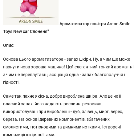
Ароматизатор повітря Areon Smile
Toys New car Слоненя"
Опис:
Основа цього ароматизатора - запах шкіри. Ну, а чим ще може
пахнути нова хороша машина! Цей елегантний тонкий аромат ні
з чим не переплутаєш, асоціація одна - запах благополуччя і
гідності.
Саме так пахне якісна, добре вироблена шкіра. Але це не її
власний запах, його надають рослинні речовини,
використовувані при виробленні - дуб, ялівець, мирт, верес,
береза. На основі деревних компонентів, збагачених
смолистими, тютюновими та димними нотками, і створені
композиції шкіряної гами.