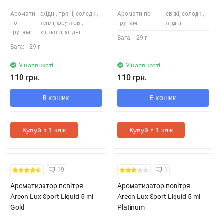
Аромати
східні, пряні, солодкі,
Аромати по
свіжі, солодкі,
по
теплі, фруктові,
групам:
ягідні
групам:
квіткові, ягідні
Вага:
29 г
Вага:
29 г
У наявності
У наявності
110 грн.
110 грн.
В кошик
В кошик
Купуй в 1 клік
Купуй в 1 клік
19
1
Ароматизатор повітря
Ароматизатор повітря
Areon Lux Sport Liquid 5 ml
Areon Lux Sport Liquid 5 ml
Gold
Platinum