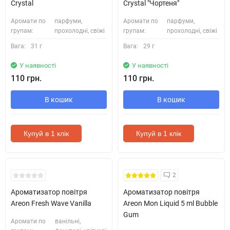
Crystal
Crystal "Чортеня"
Аромати по
парфуми,
Аромати по
парфуми,
групам:
прохолодні, свіжі
групам:
прохолодні, свіжі
Вага:
31 г
Вага:
29 г
У наявності
У наявності
110 грн.
110 грн.
В кошик
В кошик
Купуй в 1 клік
Купуй в 1 клік
2
Ароматизатор повітря
Ароматизатор повітря
Areon Fresh Wave Vanilla
Areon Mon Liquid 5 ml Bubble
Gum
Аромати по
ванільні,