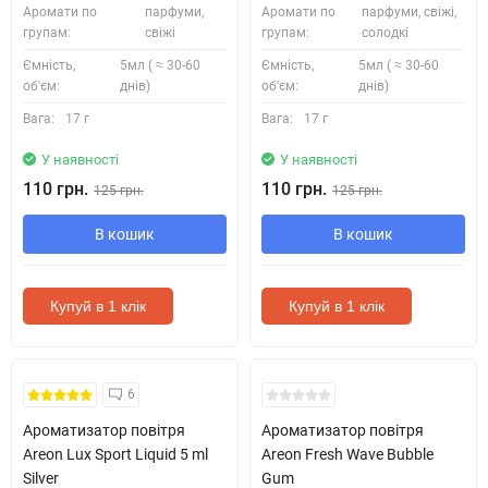
Аромати по
парфуми,
Аромати по
парфуми, свіжі,
групам:
свіжі
групам:
солодкі
Ємність,
5мл ( ≈ 30-60
Ємність,
5мл ( ≈ 30-60
об'єм:
днів)
об'єм:
днів)
Вага:
17 г
Вага:
17 г
У наявності
У наявності
110 грн.
110 грн.
125 грн.
125 грн.
В кошик
В кошик
Купуй в 1 клік
Купуй в 1 клік
6
Ароматизатор повітря
Ароматизатор повітря
Areon Lux Sport Liquid 5 ml
Areon Fresh Wave Bubble
Silver
Gum