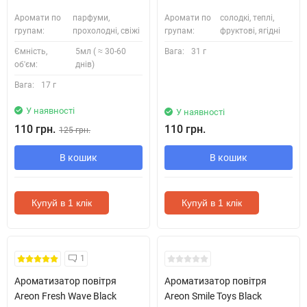
Аромати по
парфуми,
Аромати по
солодкі, теплі,
групам:
прохолодні, свіжі
групам:
фруктові, ягідні
Ємність,
5мл ( ≈ 30-60
Вага:
31 г
об'єм:
днів)
Вага:
17 г
У наявності
У наявності
110 грн.
110 грн.
125 грн.
В кошик
В кошик
Купуй в 1 клік
Купуй в 1 клік
1
Ароматизатор повітря
Ароматизатор повітря
Areon Fresh Wave Black
Areon Smile Toys Black