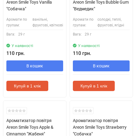
Areon Smile Toys Vanilla
Areon Smile Toys Bubble Gum
"Собачка"
"Ведмедик"
Аромати по
ванільні,
Аромати по
солодкі, теплі,
групам:
фруктові, квіткові
групам:
фруктові, ягідні
Вага:
29 г
Вага:
29 г
У наявності
У наявності
110 грн.
110 грн.
В кошик
В кошик
Купуй в 1 клік
Купуй в 1 клік
Ароматизатор повітря
Ароматизатор повітря
Areon Smile Toys Apple &
Areon Smile Toys Strawberry
Cinnamon "Жабеня"
"Собачка"