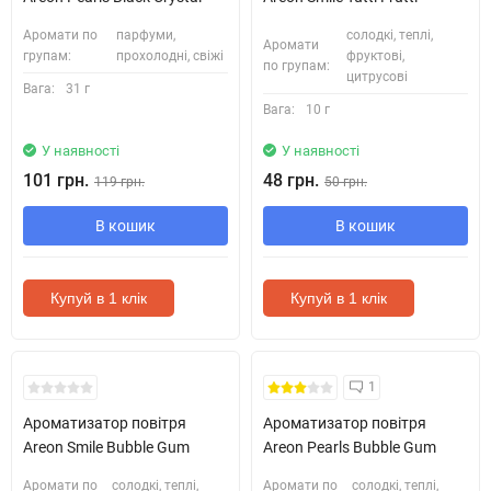
Аромати по
парфуми,
солодкі, теплі,
Аромати
групам:
прохолодні, свіжі
фруктові,
по групам:
цитрусові
Вага:
31 г
Вага:
10 г
У наявності
У наявності
101 грн.
48 грн.
119 грн.
50 грн.
В кошик
В кошик
Купуй в 1 клік
Купуй в 1 клік
1
Ароматизатор повітря
Ароматизатор повітря
Areon Smile Bubble Gum
Areon Pearls Bubble Gum
Аромати по
солодкі, теплі,
Аромати по
солодкі, теплі,