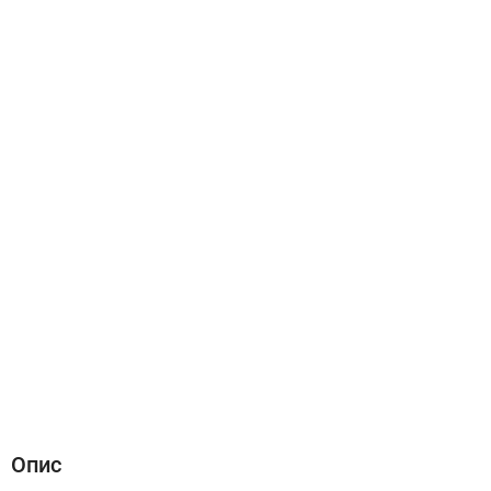
Опис
Характеристики
Відгуки (2)
Опис