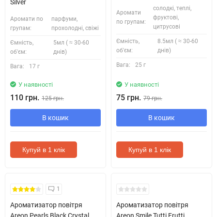
Silver
солодкі, теплі,
Аромати
фруктові,
Аромати по
парфуми,
по групам:
цитрусові
групам:
прохолодні, свіжі
Ємність,
8.5мл ( ≈ 30-60
Ємність,
5мл ( ≈ 30-60
об'єм:
днів)
об'єм:
днів)
Вага:
25 г
Вага:
17 г
У наявності
У наявності
110 грн.
75 грн.
125 грн.
79 грн.
В кошик
В кошик
Купуй в 1 клік
Купуй в 1 клік
1
Ароматизатор повітря
Ароматизатор повітря
Areon Pearls Black Crystal
Areon Smile Tutti Frutti