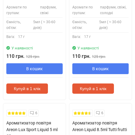
Аромати по
парфуми,
Аромати по
парфуми, свіжі,
групам:
свіжі
групам:
солодкі
Ємність,
5мл ( ≈ 30-60
Ємність,
5мл ( ≈ 30-60
об'єм:
днів)
об'єм:
днів)
Вага:
17 г
Вага:
17 г
У наявності
У наявності
110 грн.
110 грн.
125 грн.
125 грн.
В кошик
В кошик
Купуй в 1 клік
Купуй в 1 клік
6
6
Ароматизатор повітря
Ароматизатор повітря
Areon Lux Sport Liquid 5 ml
Areon Liquid 8.5ml Tutti frutti