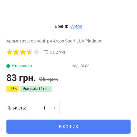
Бренд:
Areon
Ароматизатор повітря Areon Sport LUX Platinum
2 Відгука
У наявності
Код:
SL03
83 грн.
95 грн.
- 13%
Економія
12 грн.
Кількість:
В КОШИК