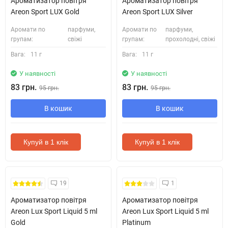
Ароматизатор повітря
Ароматизатор повітря
Areon Sport LUX Gold
Areon Sport LUX Silver
Аромати по
парфуми,
Аромати по
парфуми,
групам:
свіжі
групам:
прохолодні, свіжі
Вага:
11 г
Вага:
11 г
У наявності
У наявності
83 грн.
83 грн.
95 грн.
95 грн.
В кошик
В кошик
Купуй в 1 клік
Купуй в 1 клік
19
1
Ароматизатор повітря
Ароматизатор повітря
Areon Lux Sport Liquid 5 ml
Areon Lux Sport Liquid 5 ml
Gold
Platinum