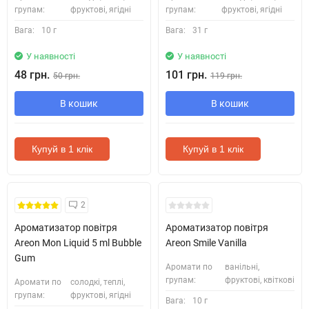
групам:
фруктові, ягідні
групам:
фруктові, ягідні
Вага:
10 г
Вага:
31 г
У наявності
У наявності
48 грн.
101 грн.
50 грн.
119 грн.
В кошик
В кошик
Купуй в 1 клік
Купуй в 1 клік
2
Ароматизатор повітря
Ароматизатор повітря
Areon Mon Liquid 5 ml Bubble
Areon Smile Vanilla
Gum
Аромати по
ванільні,
групам:
фруктові, квіткові
Аромати по
солодкі, теплі,
групам:
фруктові, ягідні
Вага:
10 г