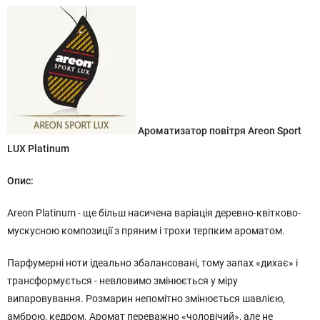
Ароматизатор повітря Areon Sport
LUX Platinum
Опис:
Areon Platinum - ще більш насичена варіація деревно-квітково-
мускусною композиції з пряним і трохи терпким ароматом.
Парфумерні ноти ідеально збалансовані, тому запах «дихає» і
трансформується - невловимо змінюється у міру
випаровування. Розмарин непомітно змінюється шавлією,
амброю, кедром. Аромат переважно «чоловічий», але не