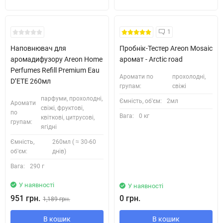
Кожні 1500₴ чеку = 1 тестер
1
Наповнювач для
Пробнік-Тестер Areon Mosaic
аромадифузору Areon Home
аромат - Arctic road
Perfumes Refill Premium Eau
Аромати по
прохолодні,
D’ETE 260мл
групам:
свіжі
парфуми, прохолодні,
Ємність, об'єм:
2мл
Аромати
свіжі, фруктові,
по
Вага:
0 кг
квіткові, цитрусові,
групам:
ягідні
Ємність,
260мл ( ≈ 30-60
об'єм:
днів)
Вага:
290 г
У наявності
У наявності
951 грн.
0 грн.
1,189 грн.
В кошик
В кошик