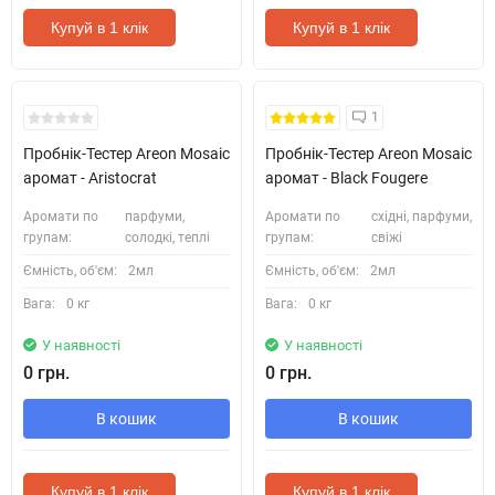
Купуй в 1 клік
Купуй в 1 клік
Кожні 1500₴ чеку = 1 тестер
Кожні 1500₴ чеку = 1 тестер
1
Пробнік-Тестер Areon Mosaic
Пробнік-Тестер Areon Mosaic
аромат - Aristocrat
аромат - Black Fougere
Аромати по
парфуми,
Аромати по
східні, парфуми,
групам:
солодкі, теплі
групам:
свіжі
Ємність, об'єм:
2мл
Ємність, об'єм:
2мл
Вага:
0 кг
Вага:
0 кг
У наявності
У наявності
0 грн.
0 грн.
В кошик
В кошик
Купуй в 1 клік
Купуй в 1 клік