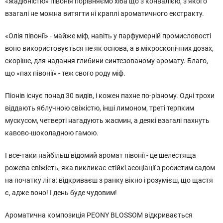
«жадібністю» півонія порівняємо хіба що з конвалією, з якого
взагалі не можна витягти ні краплі ароматичного екстракту.
«Олія півонії» - майже міф, навіть у парфумерній промисловості
воно використовується не як основа, а в мікроскопічних дозах,
скоріше, для надання глибини синтезованому аромату. Благо,
що «пах півонії» - теж свого роду міф.
Піонів існує понад 30 видів, і кожен пахне по-різному. Одні трохи
віддають яблучною свіжістю, інші лимоном, треті терпким
мускусом, четверті нагадують жасмин, а деякі взагалі пахнуть
кавово-шоколадною гамою.
І все-таки найбільш відомий аромат півонії - це шелестяща
рожева свіжість, яка викликає стійкі асоціації з росистим садом
на початку літа: відкриваєш з ранку вікно і розумієш, що щастя
є, адже воно! І день буде чудовим!
Ароматична композиція PEONY BLOSSOM відкривається