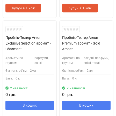
Купуй в 1 клік
Купуй в 1 клік
Кожні 1500₴ чеку = 1 тестер
Кожні 1500₴ чеку = 1 тестер
Пробнік-Тестер Areon
Пробнік-Тестер Areon
Exclusive Selection аромат -
Premium аромат - Gold
Charmant
Amber
Аромати по
парфуми,
Аромати по
лагідні, парфуми,
групам:
свіжі
групам:
свіжі, теплі
Ємність, об'єм:
2мл
Ємність, об'єм:
2мл
Вага:
0 кг
Вага:
0 кг
У наявності
У наявності
0 грн.
0 грн.
В кошик
В кошик