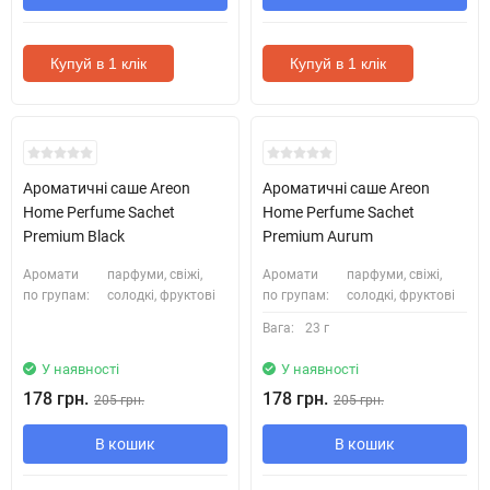
Купуй в 1 клік
Купуй в 1 клік
Новинка
Новинка
Ароматичні саше Areon
Ароматичні саше Areon
Home Perfume Sachet
Home Perfume Sachet
Premium Black
Premium Aurum
Аромати
парфуми, свіжі,
Аромати
парфуми, свіжі,
по групам:
солодкі, фруктові
по групам:
солодкі, фруктові
Вага:
23 г
У наявності
У наявності
178 грн.
178 грн.
205 грн.
205 грн.
В кошик
В кошик