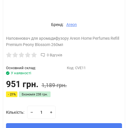
Бренд:
Areon
Наповнювач для аромадифузору Areon Home Perfumes Refill
Premium Peony Blossom 260мл
0 Відгуків
Основний склад:
Код:
CVE11
У наявності
951 грн.
1,189 грн.
- 21%
Економія
238 грн.
Кількість: