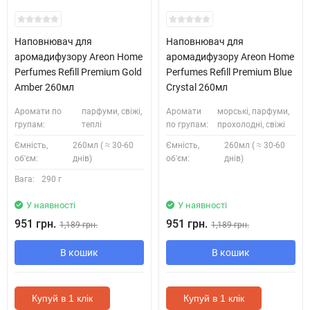
Наповнювач для
Наповнювач для
аромадифузору Areon Home
аромадифузору Areon Home
Perfumes Refill Premium Gold
Perfumes Refill Premium Blue
Amber 260мл
Crystal 260мл
Аромати по
парфуми, свіжі,
Аромати
морські, парфуми,
групам:
теплі
по групам:
прохолодні, свіжі
Ємність,
260мл ( ≈ 30-60
Ємність,
260мл ( ≈ 30-60
об'єм:
днів)
об'єм:
днів)
Вага:
290 г
У наявності
У наявності
951 грн.
951 грн.
1,189 грн.
1,189 грн.
В кошик
В кошик
Купуй в 1 клік
Купуй в 1 клік