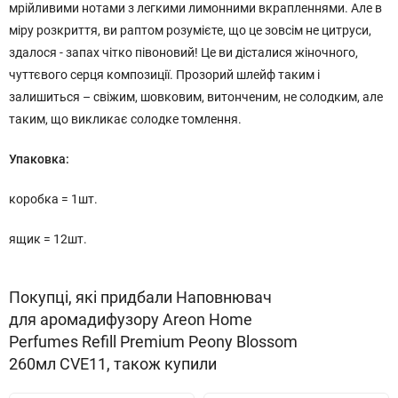
мрійливими нотами з легкими лимонними вкрапленнями. Але в
міру розкриття, ви раптом розумієте, що це зовсім не цитруси,
здалося - запах чітко півоновий! Це ви дісталися жіночного,
чуттєвого серця композиції. Прозорий шлейф таким і
залишиться – свіжим, шовковим, витонченим, не солодким, але
таким, що викликає солодке томлення.
Упаковка:
коробка = 1шт.
ящик = 12шт.
Покупці, які придбали Наповнювач
для аромадифузору Areon Home
Perfumes Refill Premium Peony Blossom
260мл CVE11, також купили