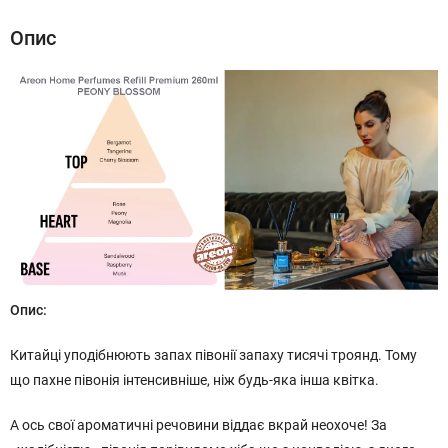
Опис
Опис:
Китайці уподібнюють запах півонії запаху тисячі троянд. Тому
що пахне півонія інтенсивніше, ніж будь-яка інша квітка.
А ось свої ароматичні речовини віддає вкрай неохоче! За