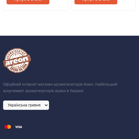
Офіційний інтернет магазин ароматизаторів Areon. Найбільший
асортимент ароматизаторів Ареон в Украині