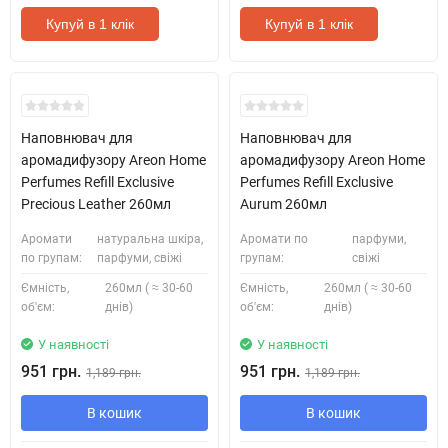
Купуй в 1 клік
Купуй в 1 клік
Наповнювач для
Наповнювач для
аромадифузору Areon Home
аромадифузору Areon Home
Perfumes Refill Exclusive
Perfumes Refill Exclusive
Precious Leather 260мл
Aurum 260мл
Аромати
натуральна шкіра,
Аромати по
парфуми,
по групам:
парфуми, свіжі
групам:
свіжі
Ємність,
260мл ( ≈ 30-60
Ємність,
260мл ( ≈ 30-60
об'єм:
днів)
об'єм:
днів)
У наявності
У наявності
951 грн.
951 грн.
1,189 грн.
1,189 грн.
В кошик
В кошик