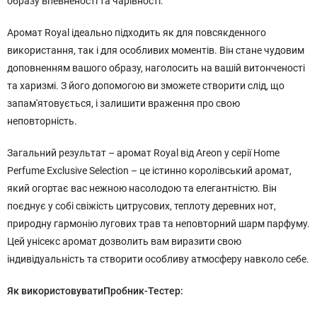
образу впевненості та чарівності.
Аромат Royal ідеально підходить як для повсякденного
використання, так і для особливих моментів. Він стане чудовим
доповненням вашого образу, наголосить на вашій витонченості
та харизмі. З його допомогою ви зможете створити слід, що
запам'ятовується, і залишити враження про свою
неповторність.
Загальний результат – аромат Royal від Areon у серії Home
Perfume Exclusive Selection – це істинно королівський аромат,
який огортає вас нежною насолодою та елегантністю. Він
поєднує у собі свіжість цитрусових, теплоту деревних нот,
природну гармонію лугових трав та неповторний шарм парфуму.
Цей унісекс аромат дозволить вам виразити свою
індивідуальність та створити особливу атмосферу навколо себе.
Як використовувати
Пробник-Тестер: