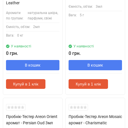
Leather
Ємність, об'єм:
3мл
Аромати
натуральна шкіра,
Вага:
5 г
по групам:
парфуми, свіжі
Ємність, об'єм:
2мл
Вага:
0 кг
У наявності
У наявності
0 грн.
0 грн.
В кошик
В кошик
Купуй в 1 клік
Купуй в 1 клік
Кожні 1500₴ чеку = 1 тестер
Кожні 1500₴ чеку = 1 тестер
Пробнік-Тестер Areon Orient
Пробнік-Тестер Areon Mosaic
аромат - Persian Oud 3мл
аромат - Charismatic