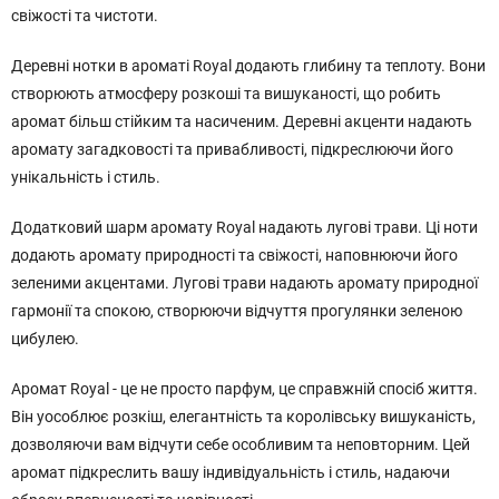
свіжості та чистоти.
Деревні нотки в ароматі Royal додають глибину та теплоту. Вони
створюють атмосферу розкоші та вишуканості, що робить
аромат більш стійким та насиченим. Деревні акценти надають
аромату загадковості та привабливості, підкреслюючи його
унікальність і стиль.
Додатковий шарм аромату Royal надають лугові трави. Ці ноти
додають аромату природності та свіжості, наповнюючи його
зеленими акцентами. Лугові трави надають аромату природної
гармонії та спокою, створюючи відчуття прогулянки зеленою
цибулею.
Аромат Royal - це не просто парфум, це справжній спосіб життя.
Він уособлює розкіш, елегантність та королівську вишуканість,
дозволяючи вам відчути себе особливим та неповторним. Цей
аромат підкреслить вашу індивідуальність і стиль, надаючи