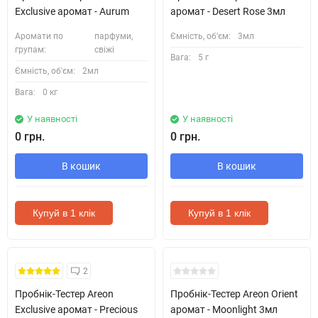
Exclusive аромат - Aurum
аромат - Desert Rose 3мл
Аромати по
парфуми,
Ємність, об'єм:
3мл
групам:
свіжі
Вага:
5 г
Ємність, об'єм:
2мл
Вага:
0 кг
У наявності
У наявності
0 грн.
0 грн.
В кошик
В кошик
Купуй в 1 клік
Купуй в 1 клік
Кожні 1500₴ чеку = 1 тестер
Кожні 1500₴ чеку = 1 тестер
2
Пробнік-Тестер Areon
Пробнік-Тестер Areon Orient
Exclusive аромат - Precious
аромат - Moonlight 3мл