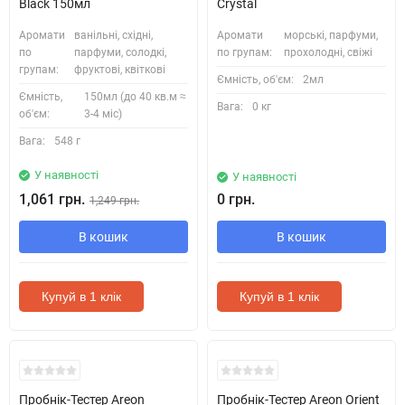
Black 150мл
Crystal
Аромати
ванільні, східні,
Аромати
морські, парфуми,
по
парфуми, солодкі,
по групам:
прохолодні, свіжі
групам:
фруктові, квіткові
Ємність, об'єм:
2мл
Ємність,
150мл (до 40 кв.м ≈
Вага:
0 кг
об'єм:
3-4 міс)
Вага:
548 г
У наявності
У наявності
1,061 грн.
0 грн.
1,249 грн.
В кошик
В кошик
Купуй в 1 клік
Купуй в 1 клік
Кожні 1500₴ чеку = 1 тестер
Кожні 1500₴ чеку = 1 тестер
Пробнік-Тестер Areon
Пробнік-Тестер Areon Orient