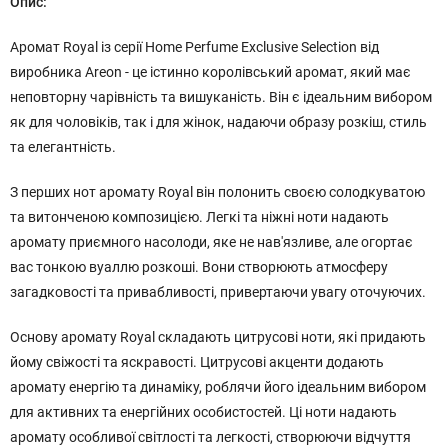
Опис:
Аромат Royal із серії Home Perfume Exclusive Selection від
виробника Areon - це істинно королівський аромат, який має
неповторну чарівність та вишуканість. Він є ідеальним вибором
як для чоловіків, так і для жінок, надаючи образу розкіш, стиль
та елегантність.
З перших нот аромату Royal він полонить своєю солодкуватою
та витонченою композицією. Легкі та ніжні ноти надають
аромату приємного насолоди, яке не нав'язливе, але огортає
вас тонкою вуаллю розкоші. Вони створюють атмосферу
загадковості та привабливості, привертаючи увагу оточуючих.
Основу аромату Royal складають цитрусові ноти, які придають
йому свіжості та яскравості. Цитрусові акценти додають
аромату енергію та динаміку, роблячи його ідеальним вибором
для активних та енергійних особистостей. Ці ноти надають
аромату особливої світлості та легкості, створюючи відчуття