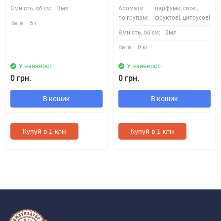
Ємність, об'єм:
3мл
Аромати
парфуми, свіжі,
по групам:
фруктові, цитрусові
Вага:
5 г
Ємність, об'єм:
2мл
Вага:
0 кг
У наявності
У наявності
0 грн.
0 грн.
В кошик
В кошик
Купуй в 1 клік
Купуй в 1 клік