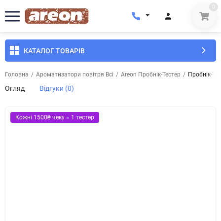
0
КАТАЛОГ ТОВАРІВ
Головна
/
Ароматизатори повітря Всі
/
Areon Пробнік-Тестер
/
Пробнік-Тес
Огляд
Відгуки (0)
Кожні 1500₴ чеку = 1 тестер