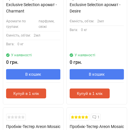
Exclusive Selection аромат -
Exclusive Selection аромат -
Charmant
Desire
Аромати по
парфуми,
Ємність, об'єм:
2мл
групам:
свіжі
Вага:
0 кг
Ємність, об'єм:
2мл
Вага:
0 кг
У наявності
У наявності
0 грн.
0 грн.
В кошик
В кошик
Купуй в 1 клік
Купуй в 1 клік
Кожні 1500₴ чеку = 1 тестер
Кожні 1500₴ чеку = 1 тестер
1
Пробнік-Тестер Areon Mosaic
Пробнік-Тестер Areon Mosaic