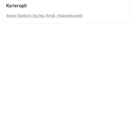
Категорії
,
Areon Пробнік-Тестер
Royal - Королівський