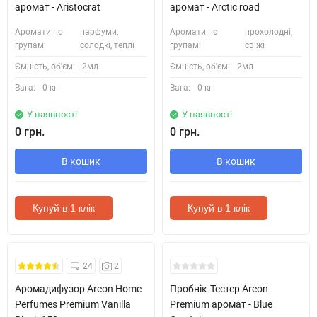
аромат - Aristocrat
аромат - Arctic road
Аромати по
парфуми,
Аромати по
прохолодні,
групам:
солодкі, теплі
групам:
свіжі
Ємність, об'єм:
2мл
Ємність, об'єм:
2мл
Вага:
0 кг
Вага:
0 кг
У наявності
У наявності
0 грн.
0 грн.
В кошик
В кошик
Купуй в 1 клік
Купуй в 1 клік
Кожні 1500₴ чеку = 1 тестер
24
2
Аромадифузор Areon Home
Пробнік-Тестер Areon
Perfumes Premium Vanilla
Premium аромат - Blue