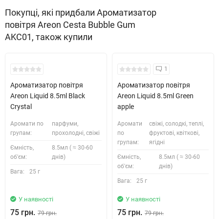
Покупці, які придбали Ароматизатор
повітря Areon Cesta Bubble Gum
AKC01, також купили
1
Ароматизатор повітря
Ароматизатор повітря
Areon Liquid 8.5ml Black
Areon Liquid 8.5ml Green
Crystal
apple
Аромати по
парфуми,
Аромати
свіжі, солодкі, теплі,
групам:
прохолодні, свіжі
по
фруктові, квіткові,
групам:
ягідні
Ємність,
8.5мл ( ≈ 30-60
об'єм:
днів)
Ємність,
8.5мл ( ≈ 30-60
об'єм:
днів)
Вага:
25 г
Вага:
25 г
У наявності
У наявності
75 грн.
75 грн.
79 грн.
79 грн.