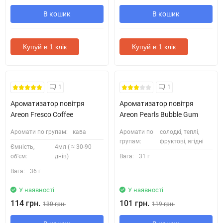
В кошик
В кошик
Купуй в 1 клік
Купуй в 1 клік
1
1
Ароматизатор повітря
Ароматизатор повітря
Areon Fresco Coffee
Areon Pearls Bubble Gum
Аромати по групам:
кава
Аромати по
солодкі, теплі,
групам:
фруктові, ягідні
Ємність,
4мл ( ≈ 30-90
об'єм:
днів)
Вага:
31 г
Вага:
36 г
У наявності
У наявності
114 грн.
101 грн.
130 грн.
119 грн.