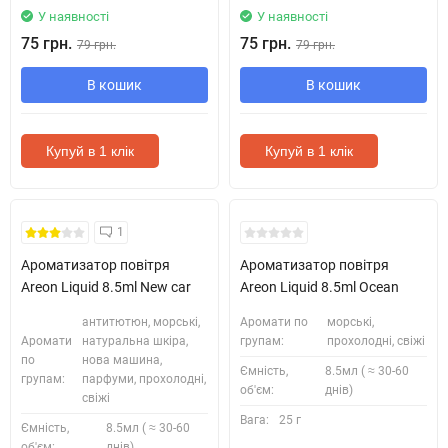
У наявності
У наявності
75 грн.
75 грн.
79 грн.
79 грн.
В кошик
В кошик
Купуй в 1 клік
Купуй в 1 клік
1
Ароматизатор повітря
Ароматизатор повітря
Areon Liquid 8.5ml New car
Areon Liquid 8.5ml Ocean
антитютюн, морські,
Аромати по
морські,
Аромати
натуральна шкіра,
групам:
прохолодні, свіжі
по
нова машина,
Ємність,
8.5мл ( ≈ 30-60
групам:
парфуми, прохолодні,
об'єм:
днів)
свіжі
Вага:
25 г
Ємність,
8.5мл ( ≈ 30-60
об'єм:
днів)