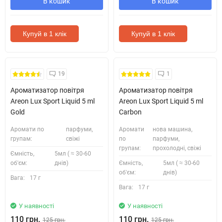
В кошик
В кошик
Купуй в 1 клік
Купуй в 1 клік
19
1
Ароматизатор повітря
Ароматизатор повітря
Areon Lux Sport Liquid 5 ml
Areon Lux Sport Liquid 5 ml
Gold
Carbon
Аромати по
парфуми,
Аромати
нова машина,
групам:
свіжі
по
парфуми,
групам:
прохолодні, свіжі
Ємність,
5мл ( ≈ 30-60
об'єм:
днів)
Ємність,
5мл ( ≈ 30-60
об'єм:
днів)
Вага:
17 г
Вага:
17 г
У наявності
У наявності
110 грн.
110 грн.
125 грн.
125 грн.