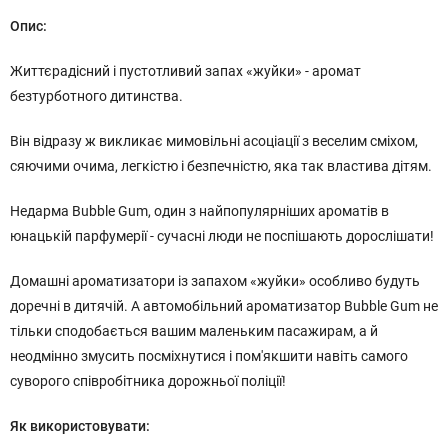
Опис:
Життєрадісний і пустотливий запах «жуйки» - аромат
безтурботного дитинства.
Він відразу ж викликає мимовільні асоціації з веселим сміхом,
сяючими очима, легкістю і безпечністю, яка так властива дітям.
Недарма Bubble Gum, один з найпопулярніших ароматів в
юнацькій парфумерії - сучасні люди не поспішають дорослішати!
Домашні ароматизатори із запахом «жуйки» особливо будуть
доречні в дитячій. А автомобільний ароматизатор Bubble Gum не
тільки сподобається вашим маленьким пасажирам, а й
неодмінно змусить посміхнутися і пом'якшити навіть самого
суворого співробітника дорожньої поліції!
Як використовувати: