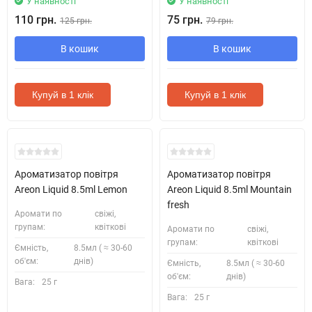
У наявності
У наявності
110 грн.
75 грн.
125 грн.
79 грн.
В кошик
В кошик
Купуй в 1 клік
Купуй в 1 клік
Ароматизатор повітря
Ароматизатор повітря
Areon Liquid 8.5ml Lemon
Areon Liquid 8.5ml Mountain
fresh
Аромати по
свіжі,
групам:
квіткові
Аромати по
свіжі,
групам:
квіткові
Ємність,
8.5мл ( ≈ 30-60
об'єм:
днів)
Ємність,
8.5мл ( ≈ 30-60
об'єм:
днів)
Вага:
25 г
Вага:
25 г