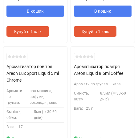
В кошик
В кошик
Купуй в 1 клік
Купуй в 1 клік
Ароматизатор повітря
Ароматизатор повітря
Areon Lux Sport Liquid 5 ml
Areon Liquid 8.5ml Coffee
Chrome
Аромати по групам:
кава
Аромати
нова машина,
Ємність,
8.5мл ( ≈ 30-60
по
парфуми,
об'єм:
днів)
групам:
прохолодні, свіжі
Вага:
25 г
Ємність,
5мл ( ≈ 30-60
об'єм:
днів)
Вага:
17 г