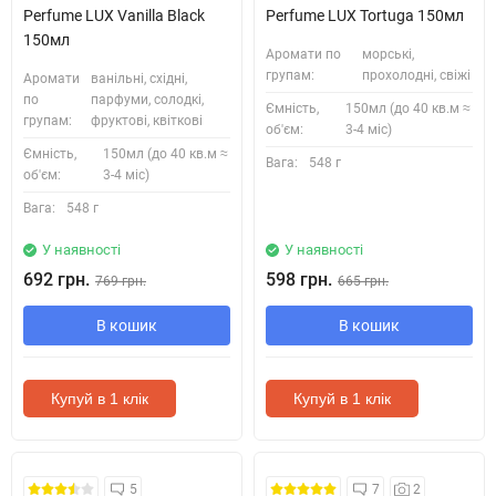
Perfume LUX Vanilla Black
Perfume LUX Tortuga 150мл
150мл
Аромати по
морські,
групам:
прохолодні, свіжі
Аромати
ванільні, східні,
по
парфуми, солодкі,
Ємність,
150мл (до 40 кв.м ≈
групам:
фруктові, квіткові
об'єм:
3-4 міс)
Ємність,
150мл (до 40 кв.м ≈
Вага:
548 г
об'єм:
3-4 міс)
Вага:
548 г
У наявності
У наявності
692 грн.
598 грн.
769 грн.
665 грн.
В кошик
В кошик
Купуй в 1 клік
Купуй в 1 клік
Знову в наявності +
5
7
2
безкоштовна доставка!