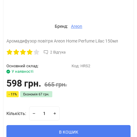
Бренд:
Areon
Аромадифузор повітря Areon Home Perfume Lilac 150мл
2 Відгука
Основний склад:
Код:
HRS2
У наявності
598 грн.
665 грн.
- 11%
Економія
67 грн.
Кількість:
В КОШИК