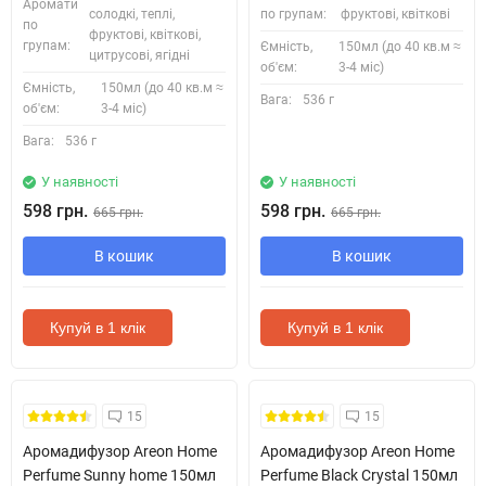
Аромати
солодкі, теплі,
по групам:
фруктові, квіткові
по
фруктові, квіткові,
групам:
Ємність,
150мл (до 40 кв.м ≈
цитрусові, ягідні
об'єм:
3-4 міс)
Ємність,
150мл (до 40 кв.м ≈
Вага:
536 г
об'єм:
3-4 міс)
Вага:
536 г
У наявності
У наявності
598 грн.
598 грн.
665 грн.
665 грн.
В кошик
В кошик
Купуй в 1 клік
Купуй в 1 клік
Безкоштовна Доставка
Безкоштовна Доставка
15
15
Аромадифузор Areon Home
Аромадифузор Areon Home
Perfume Sunny home 150мл
Perfume Black Crystal 150мл