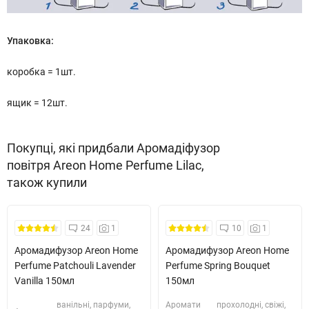
Упаковка:
коробка = 1шт.
ящик = 12шт.
Покупці, які придбали Аромадіфузор
повітря Areon Home Perfume Lilac,
також купили
Безкоштовна Доставка
Безкоштовна Доставка
24
1
10
1
Аромадифузор Areon Home
Аромадифузор Areon Home
Perfume Patchouli Lavender
Perfume Spring Bouquet
Vanilla 150мл
150мл
ванільні, парфуми,
Аромати
прохолодні, свіжі,