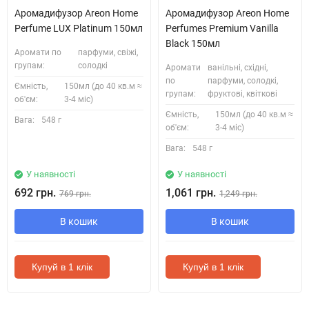
Аромадифузор Areon Home
Аромадифузор Areon Home
Perfume LUX Platinum 150мл
Perfumes Premium Vanilla
Black 150мл
Аромати по
парфуми, свіжі,
групам:
солодкі
Аромати
ванільні, східні,
по
парфуми, солодкі,
Ємність,
150мл (до 40 кв.м ≈
групам:
фруктові, квіткові
об'єм:
3-4 міс)
Ємність,
150мл (до 40 кв.м ≈
Вага:
548 г
об'єм:
3-4 міс)
Вага:
548 г
У наявності
У наявності
692 грн.
1,061 грн.
769 грн.
1,249 грн.
В кошик
В кошик
Купуй в 1 клік
Купуй в 1 клік