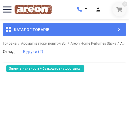
0
КАТАЛОГ ТОВАРІВ
Головна
/
Ароматизатори повітря Всі
/
Areon Home Perfumes Sticks
/
Аром
Огляд
Відгуки (2)
Знову в наявності + безкоштовна доставка!