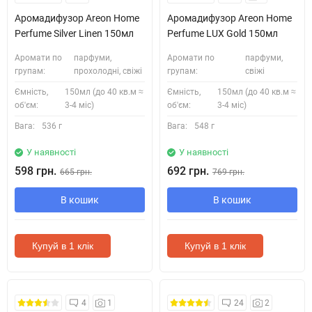
Аромадифузор Areon Home
Аромадифузор Areon Home
Perfume Silver Linen 150мл
Perfume LUX Gold 150мл
Аромати по
парфуми,
Аромати по
парфуми,
групам:
прохолодні, свіжі
групам:
свіжі
Ємність,
150мл (до 40 кв.м ≈
Ємність,
150мл (до 40 кв.м ≈
об'єм:
3-4 міс)
об'єм:
3-4 міс)
Вага:
536 г
Вага:
548 г
У наявності
У наявності
598 грн.
692 грн.
665 грн.
769 грн.
В кошик
В кошик
Купуй в 1 клік
Купуй в 1 клік
4
1
24
2