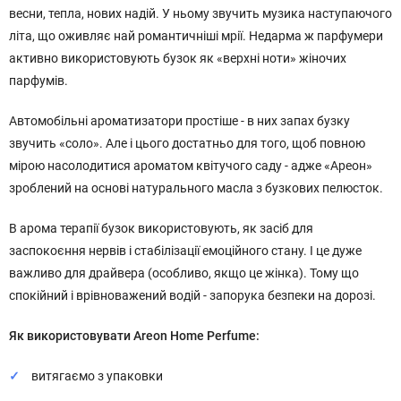
весни, тепла, нових надій. У ньому звучить музика наступаючого
літа, що оживляє най романтичніші мрії. Недарма ж парфумери
активно використовують бузок як «верхні ноти» жіночих
парфумів.
Автомобільні ароматизатори простіше - в них запах бузку
звучить «соло». Але і цього достатньо для того, щоб повною
мірою насолодитися ароматом квітучого саду - адже «Ареон»
зроблений на основі натурального масла з бузкових пелюсток.
В арома терапії бузок використовують, як засіб для
заспокоєння нервів і стабілізації емоційного стану. І це дуже
важливо для драйвера (особливо, якщо це жінка). Тому що
спокійний і врівноважений водій - запорука безпеки на дорозі.
Як використовувати Areon Home Perfume:
витягаємо з упаковки