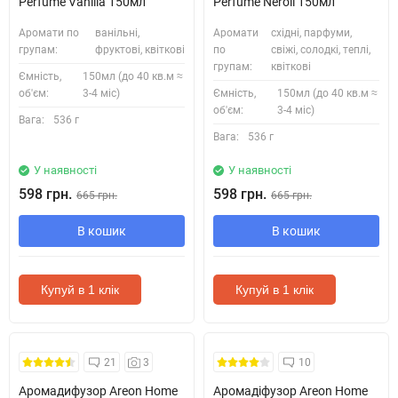
Perfume Vanilla 150мл
Perfume Neroli 150мл
Аромати по
ванільні,
Аромати
східні, парфуми,
групам:
фруктові, квіткові
по
свіжі, солодкі, теплі,
групам:
квіткові
Ємність,
150мл (до 40 кв.м ≈
об'єм:
3-4 міс)
Ємність,
150мл (до 40 кв.м ≈
об'єм:
3-4 міс)
Вага:
536 г
Вага:
536 г
У наявності
У наявності
598 грн.
598 грн.
665 грн.
665 грн.
В кошик
В кошик
Купуй в 1 клік
Купуй в 1 клік
21
3
10
Аромадифузор Areon Home
Аромадіфузор Areon Home