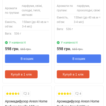
парфуми, свіжі,
Аромати по
парфуми,
Аромати
солодкі, теплі,
групам:
прохолодні, свіжі
по групам:
квіткові
Ємність,
150мл (до 40 кв.м ≈
Ємність,
150мл (до 40 кв.м ≈
об'єм:
3-4 міс)
об'єм:
3-4 міс)
Вага:
536 г
Вага:
536 г
У наявності
У наявності
598 грн.
598 грн.
665 грн.
665 грн.
В кошик
В кошик
Купуй в 1 клік
Купуй в 1 клік
Безкоштовна Доставка
Безкоштовна Доставка
3
4
Аромадифузор Areon Home
Аромадифузор Areon Home