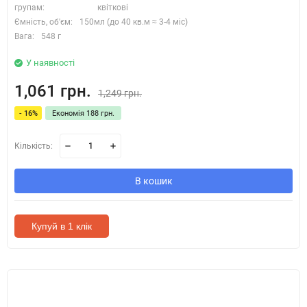
групам:
квіткові
Ємність, об'єм:
150мл (до 40 кв.м ≈ 3-4 міс)
Вага:
548 г
У наявності
1,061 грн.
1,249 грн.
- 16%
Економія 188 грн.
Кількість:
В кошик
Купуй в 1 клік