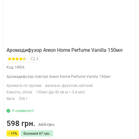
Аромадифузор Areon Home Perfume Vanilla 150мл
3
Код: HRS4
Аромадифузор повітря Areon Home Perfume Vanilla 150мл
Аромати по групам:
ванільні, фруктові, квіткові
Ємність, об'єм:
150мл (до 40 кв.м ≈ 3-4 міс)
Вага:
536 г
У наявності
598 грн.
665 грн.
- 11%
Економія 67 грн.