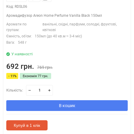
Код: RDSL06
Аромадифузор Areon Home Perfume Vanilla Black 150мл
Аромати по
ванільні, східні, парфуми, солодкі, фруктові,
групам:
квіткові
Ємність, об'єм:
150мл (до 40 кв.м ≈ 3-4 міс)
Вага:
548 г
У наявності
692 грн.
769 грн.
- 11%
Економія 77 грн.
Кількість:
В кошик
Купуй в 1 клік