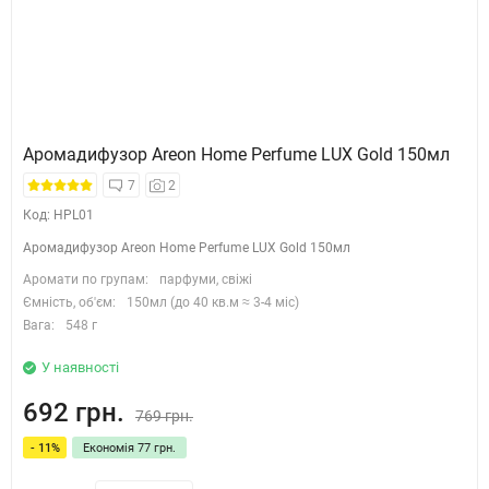
Аромадифузор Areon Home Perfume LUX Gold 150мл
7
2
Код: HPL01
Аромадифузор Areon Home Perfume LUX Gold 150мл
Аромати по групам:
парфуми, свіжі
Ємність, об'єм:
150мл (до 40 кв.м ≈ 3-4 міс)
Вага:
548 г
У наявності
692 грн.
769 грн.
- 11%
Економія 77 грн.