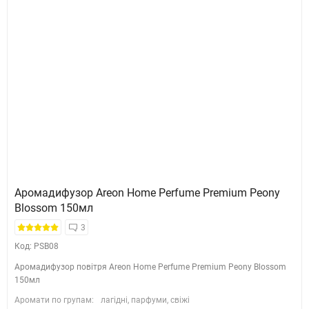
Аромадифузор Areon Home Perfume Premium Peony
Blossom 150мл
3
Код: PSB08
Аромадифузор повітря Areon Home Perfume Premium Peony Blossom
150мл
Аромати по групам:
лагідні, парфуми, свіжі