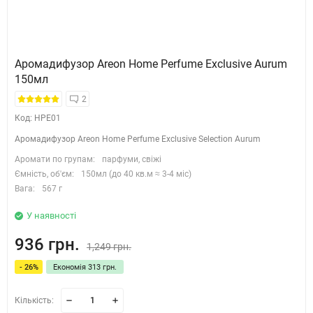
Аромадифузор Areon Home Perfume Exclusive Aurum
150мл
2
Код: HPE01
Аромадифузор Areon Home Perfume Exclusive Selection Aurum
Аромати по групам:
парфуми, свіжі
Ємність, об'єм:
150мл (до 40 кв.м ≈ 3-4 міс)
Вага:
567 г
У наявності
936 грн.
1,249 грн.
- 26%
Економія 313 грн.
Кількість: