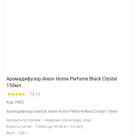
Аромадифузор Areon Home Perfume Black Crystal
150мл
15
Код: HRS3
Аромадифузор повітря Areon Home Perfume Black Crystal 150мл
Аромати по групам:
парфуми, прохолодні, свіжі
Ємність, об'єм:
150мл (до 40 кв.м ≈ 3-4 міс)
Вага:
536 г