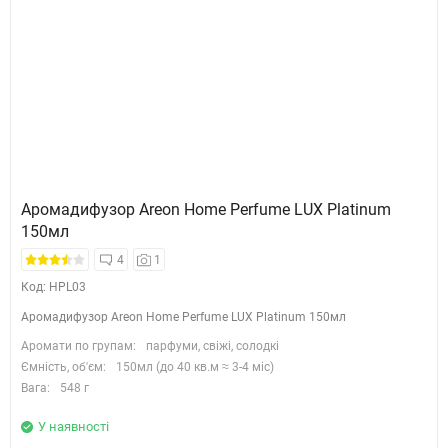
Аромадифузор Areon Home Perfume LUX Platinum
150мл
4
1
Код: HPL03
Аромадифузор Areon Home Perfume LUX Platinum 150мл
Аромати по групам:
парфуми, свіжі, солодкі
Ємність, об'єм:
150мл (до 40 кв.м ≈ 3-4 міс)
Вага:
548 г
У наявності