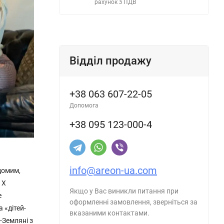
рахунок з ПДВ
Відділ продажу
+38 063 607-22-05
Допомога
+38 095 123-000-4
info@areon-ua.com
домим,
1Х
Якщо у Вас виникли питання при
е
оформленні замовлення, зверніться за
 «дітей-
вказаними контактами.
-Земляні з