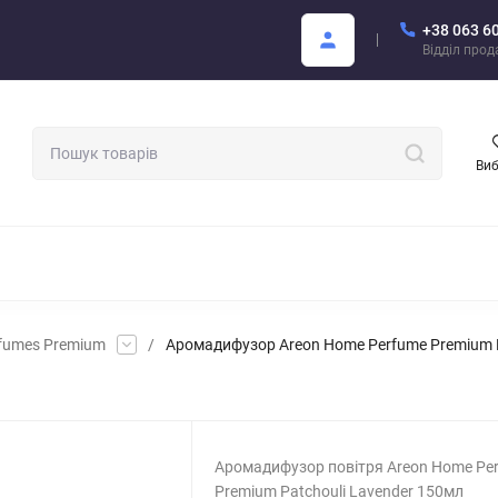
+38 063 6
Покупцю
Каталог Areon PDF
Відділ про
Ви
МАТИЗАТОРИ ДЛЯ АВТО
АРОМАТИ ДЛЯ БІЗНЕСУ
АРЕОН О
fumes Premium
/
Аромадифузор Areon Home Perfume Premium P
Аромадифузор повітря Areon Home Pe
Premium Patchouli Lavender 150мл