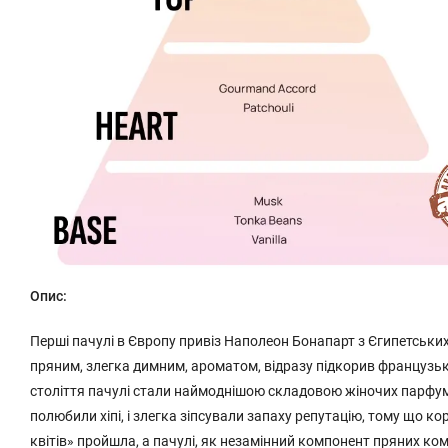
Опис:
Перші пачулі в Європу привіз Наполеон Бонапарт з Єгипетських
пряним, злегка димним, ароматом, відразу підкорив французьк
століття пачулі стали наймоднішою складовою жіночих парфумі
полюбили хіпі, і злегка зіпсували запаху репутацію, тому що к
квітів» пройшла, а пачулі, як незамінний компонент пряних ком