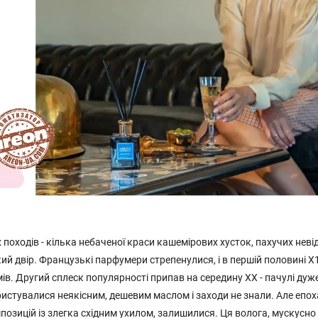
 походів - кілька небаченої краси кашемірових хусток, пахучих неві
ий двір. Французькі парфумери стрепенулися, і в першій половині Х
в. Другий сплеск популярності припав на середину ХХ - пачулі дуж
ористувалися неякісним, дешевим маслом і заходи не знали. Але епоха
позицій із злегка східним ухилом, залишилися. Ця волога, мускусно 