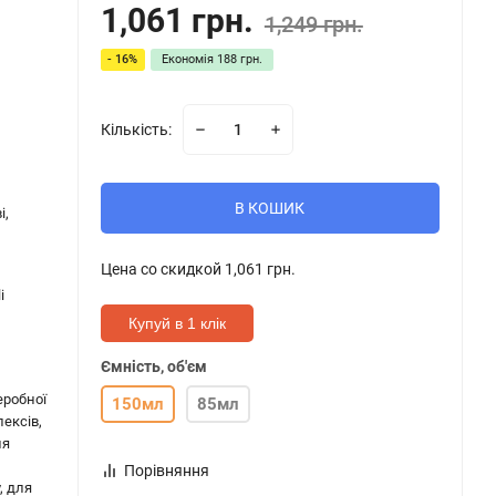
1,061 грн.
1,249 грн.
- 16%
Економія
188 грн.
Кількість:
В КОШИК
і,
Цена со скидкой
1,061 грн.
i
Купуй в 1 клік
Ємність, об'єм
еробної
150мл
85мл
лексів,
ля
Порівняння
, для