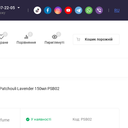
07-22-05
RU
дажу
0
0
0
Кошик порожній
бране
Порівняння
Переглянуті
ПТОМ
atchouli Lavender 150мл PSB02
У наявності
Код:
PSB02
rfume