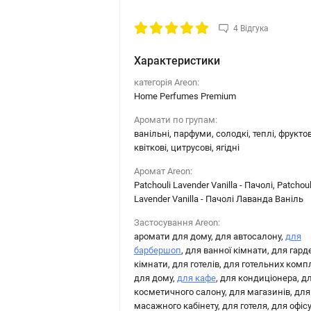
4 Відгука
Характеристики
категорія Areon:
Home Perfumes Premium
Аромати по групам:
ванільні, парфуми, солодкі, теплі, фруктов
квіткові, цитрусові, ягідні
Аромат Areon:
Patchouli Lavender Vanilla - Пачолі, Patchoul
Lavender Vanilla - Пачолі Лаванда Ваніль
Застосування Areon:
аромати для дому, для автосалону,
для
барбершоп
, для ванної кімнати, для гард
кімнати, для готелів, для готельних комп
для дому,
для кафе
, для кондиціонера, д
косметичного салону, для магазинів, для
масажного кабінету, для готеля, для офісу