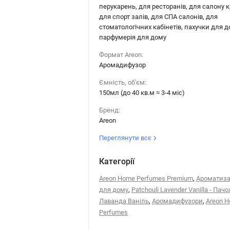
перукарень, для ресторанів, для салону к
для спорт залів, для СПА салонів, для
стоматологічних кабінетів, пахучки для д
парфумерія для дому
Формат Areon:
Аромадифузор
Ємність, об'єм:
150мл (до 40 кв.м ≈ 3-4 міс)
Бренд:
Areon
Переглянути всє
Категорії
,
Areon Home Perfumes Premium
Ароматиза
,
для дому
Patchouli Lavender Vanilla - Пачо
,
,
Лаванда Ваніль
Аромадифузори
Areon 
Perfumes