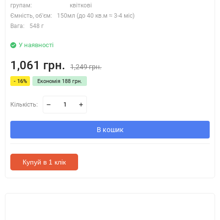
групам:
квіткові
Ємність, об'єм:
150мл (до 40 кв.м ≈ 3-4 міс)
Вага:
548 г
У наявності
1,061 грн.
1,249 грн.
- 16%
Економія 188 грн.
Кількість:
В кошик
Купуй в 1 клік