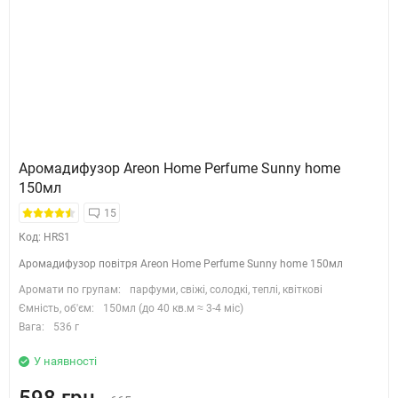
Аромадифузор Areon Home Perfume Sunny home
150мл
15
Код: HRS1
Аромадифузор повітря Areon Home Perfume Sunny home 150мл
Аромати по групам:
парфуми, свіжі, солодкі, теплі, квіткові
Ємність, об'єм:
150мл (до 40 кв.м ≈ 3-4 міс)
Вага:
536 г
У наявності