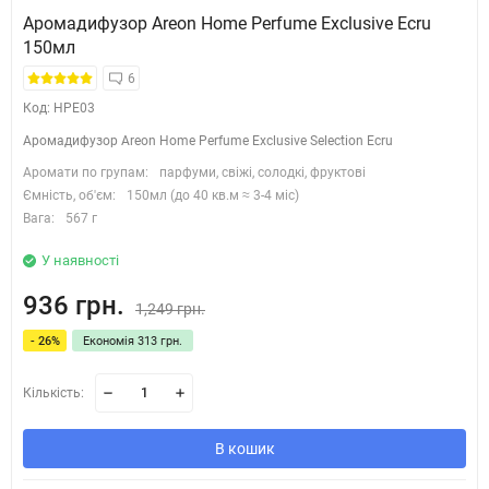
Аромадифузор Areon Home Perfume Exclusive Ecru
150мл
6
Код: HPE03
Аромадифузор Areon Home Perfume Exclusive Selection Ecru
Аромати по групам:
парфуми, свіжі, солодкі, фруктові
Ємність, об'єм:
150мл (до 40 кв.м ≈ 3-4 міс)
Вага:
567 г
У наявності
936 грн.
1,249 грн.
- 26%
Економія 313 грн.
Кількість:
В кошик