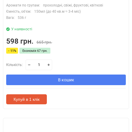
Аромати по групам:
прохолодні, свіжі, фруктові, квіткові
Ємність, об'єм:
150мл (до 40 кв.м ≈ 3-4 міс)
Вага:
536 г
У наявності
598 грн.
665 грн.
- 11%
Економія 67 грн.
Кількість:
В кошик
Купуй в 1 клік