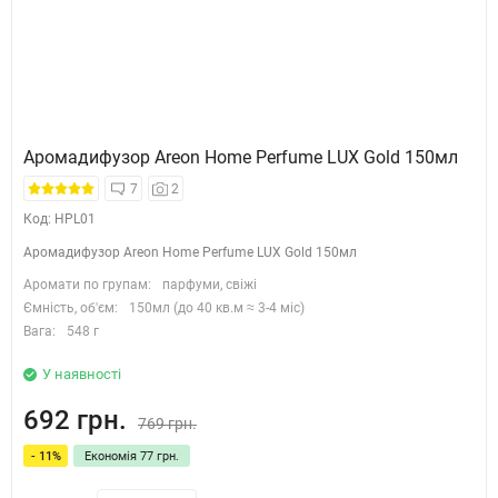
Аромадифузор Areon Home Perfume LUX Gold 150мл
7
2
Код: HPL01
Аромадифузор Areon Home Perfume LUX Gold 150мл
Аромати по групам:
парфуми, свіжі
Ємність, об'єм:
150мл (до 40 кв.м ≈ 3-4 міс)
Вага:
548 г
У наявності
692 грн.
769 грн.
- 11%
Економія 77 грн.