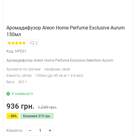
Аромадифузор Areon Home Perfume Exclusive Aurum
150мл
2
Код: HPE01
Аромадифузор Areon Home Perfume Exclusive Selection Aurum
Аромати по групам:
парфуми, свіжі
Ємність, об'єм:
150мл (до 40 кв.м ≈ 3-4 міс)
Вага:
567 г
У наявності
936 грн.
1,249 грн.
- 26%
Економія 313 грн.
Кількість: