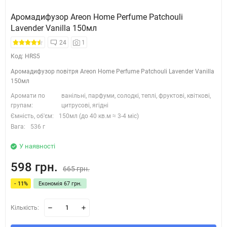
Аромадифузор Areon Home Perfume Patchouli
Lavender Vanilla 150мл
24
1
Код: HRS5
Аромадифузор повітря Areon Home Perfume Patchouli Lavender Vanilla
150мл
Аромати по
ванільні, парфуми, солодкі, теплі, фруктові, квіткові,
групам:
цитрусові, ягідні
Ємність, об'єм:
150мл (до 40 кв.м ≈ 3-4 міс)
Вага:
536 г
У наявності
598 грн.
665 грн.
- 11%
Економія 67 грн.
Кількість: