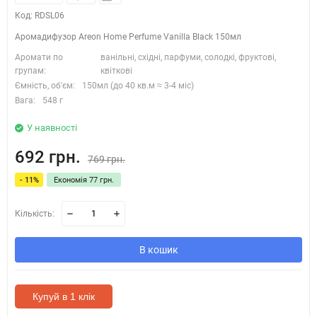
Код: RDSL06
Аромадифузор Areon Home Perfume Vanilla Black 150мл
Аромати по
ванільні, східні, парфуми, солодкі, фруктові,
групам:
квіткові
Ємність, об'єм:
150мл (до 40 кв.м ≈ 3-4 міс)
Вага:
548 г
У наявності
692 грн.
769 грн.
- 11%
Економія 77 грн.
Кількість:
В кошик
Купуй в 1 клік