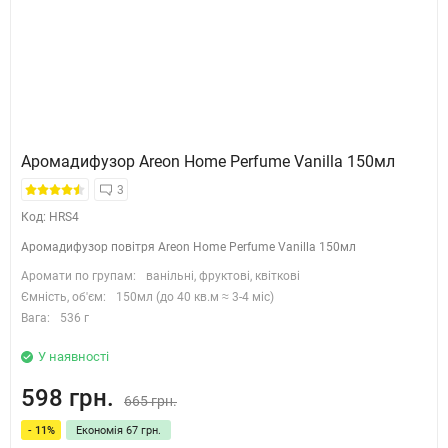
Аромадифузор Areon Home Perfume Vanilla 150мл
3
Код: HRS4
Аромадифузор повітря Areon Home Perfume Vanilla 150мл
Аромати по групам:
ванільні, фруктові, квіткові
Ємність, об'єм:
150мл (до 40 кв.м ≈ 3-4 міс)
Вага:
536 г
У наявності
598 грн.
665 грн.
- 11%
Економія 67 грн.