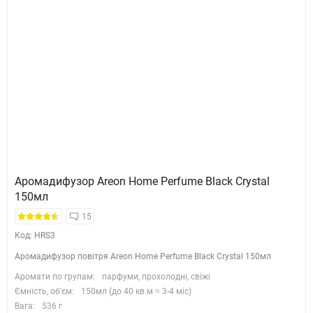
Аромадифузор Areon Home Perfume Black Crystal
150мл
15
Код: HRS3
Аромадифузор повітря Areon Home Perfume Black Crystal 150мл
Аромати по групам:
парфуми, прохолодні, свіжі
Ємність, об'єм:
150мл (до 40 кв.м ≈ 3-4 міс)
Вага:
536 г