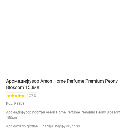
Аромадифузор Areon Home Perfume Premium Peony
Blossom 150мл
3
Код: PSB08
Аромадифузор повітря Areon Home Perfume Premium Peony Blossom
150мл
Аромати по групам:
лагідні, парфуми, свіжі