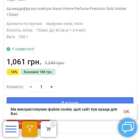
Аромадиффузор повітря Areon Home Perfume Premium Gold Amber
150мл
Аромати по групам:
парфуми, свіжі, теплі
Ємність, об'єм:
150мл (до 40 кв.м ≈ 3-4 міс)
Вага:
548 г
У наявності
1,061 грн.
1,249 грн.
- 16%
Економія 188 грн.
Кількість:
В кошик
Ми використовуємо файли cookie, щоб сайт був краще для
OK
Вас.
Купуй в 1 клік
0