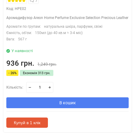
7
Код: HPE02
Аромадифузор Areon Home Perfume Exclusive Selection Precious Leather
Аромати по групам:
натуральна шкіра, парфуми, свіжі
Ємність, об'єм:
150мл (до 40 кв.м ≈ 3-4 міс)
Вага:
567 г
У наявності
936 грн.
1,249 грн.
- 26%
Економія 313 грн.
Кількість:
В кошик
Купуй в 1 клік