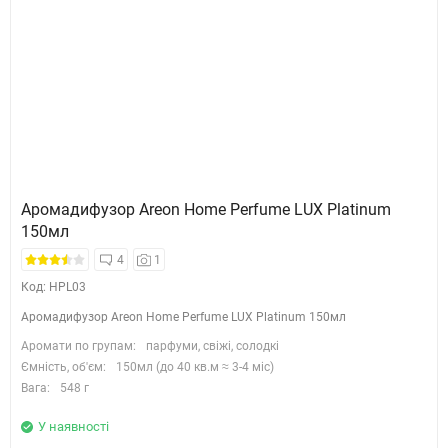
Аромадифузор Areon Home Perfume LUX Platinum
150мл
4
1
Код: HPL03
Аромадифузор Areon Home Perfume LUX Platinum 150мл
Аромати по групам:
парфуми, свіжі, солодкі
Ємність, об'єм:
150мл (до 40 кв.м ≈ 3-4 міс)
Вага:
548 г
У наявності