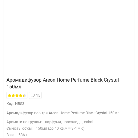
Аромадифузор Areon Home Perfume Black Crystal
150мл
15
Код: HRS3
Аромадифузор повітря Areon Home Perfume Black Crystal 150мл
Аромати по групам:
парфуми, прохолодні, свіжі
Ємність, об'єм:
150мл (до 40 кв.м ≈ 3-4 міс)
Вага:
536 г