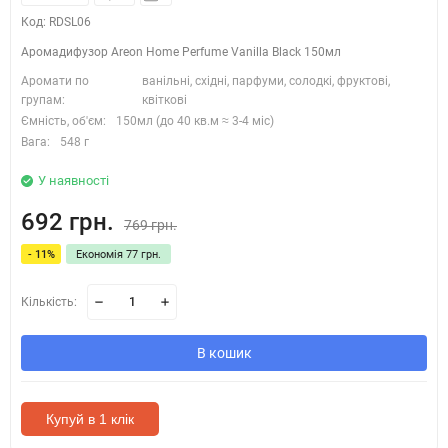
Код: RDSL06
Аромадифузор Areon Home Perfume Vanilla Black 150мл
Аромати по
ванільні, східні, парфуми, солодкі, фруктові,
групам:
квіткові
Ємність, об'єм:
150мл (до 40 кв.м ≈ 3-4 міс)
Вага:
548 г
У наявності
692 грн.
769 грн.
- 11%
Економія 77 грн.
Кількість:
В кошик
Купуй в 1 клік