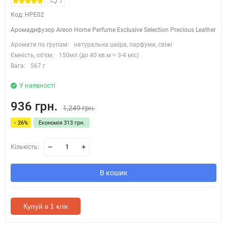
7
Код: HPE02
Аромадифузор Areon Home Perfume Exclusive Selection Precious Leather
Аромати по групам:
натуральна шкіра, парфуми, свіжі
Ємність, об'єм:
150мл (до 40 кв.м ≈ 3-4 міс)
Вага:
567 г
У наявності
936 грн.
1,249 грн.
- 26%
Економія 313 грн.
Кількість:
В кошик
Купуй в 1 клік