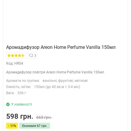
Аромадифузор Areon Home Perfume Vanilla 150мл
3
Код: HRS4
Аромадифузор повітря Areon Home Perfume Vanilla 150мл
Аромати по групам:
ванільні, фруктові, квіткові
Ємність, об'єм:
150мл (до 40 кв.м ≈ 3-4 міс)
Вага:
536 г
У наявності
598 грн.
665 грн.
- 11%
Економія 67 грн.