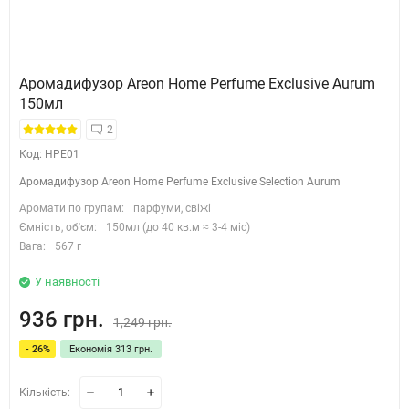
Аромадифузор Areon Home Perfume Exclusive Aurum
150мл
2
Код: HPE01
Аромадифузор Areon Home Perfume Exclusive Selection Aurum
Аромати по групам:
парфуми, свіжі
Ємність, об'єм:
150мл (до 40 кв.м ≈ 3-4 міс)
Вага:
567 г
У наявності
936 грн.
1,249 грн.
- 26%
Економія 313 грн.
Кількість: