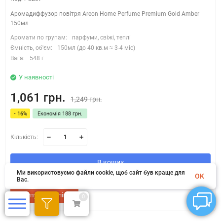
Аромадиффузор повітря Areon Home Perfume Premium Gold Amber
150мл
Аромати по групам:
парфуми, свіжі, теплі
Ємність, об'єм:
150мл (до 40 кв.м ≈ 3-4 міс)
Вага:
548 г
У наявності
1,061 грн.
1,249 грн.
- 16%
Економія 188 грн.
Кількість:
В кошик
Ми використовуємо файли cookie, щоб сайт був краще для
OK
Вас.
Купуй в 1 клік
0