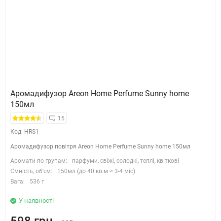
Аромадифузор Areon Home Perfume Sunny home
150мл
15
Код: HRS1
Аромадифузор повітря Areon Home Perfume Sunny home 150мл
Аромати по групам:
парфуми, свіжі, солодкі, теплі, квіткові
Ємність, об'єм:
150мл (до 40 кв.м ≈ 3-4 міс)
Вага:
536 г
У наявності