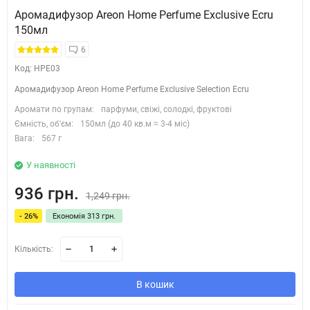
Аромадифузор Areon Home Perfume Exclusive Ecru
150мл
6
Код: HPE03
Аромадифузор Areon Home Perfume Exclusive Selection Ecru
Аромати по групам:
парфуми, свіжі, солодкі, фруктові
Ємність, об'єм:
150мл (до 40 кв.м ≈ 3-4 міс)
Вага:
567 г
У наявності
936 грн.
1,249 грн.
- 26%
Економія 313 грн.
Кількість:
В кошик