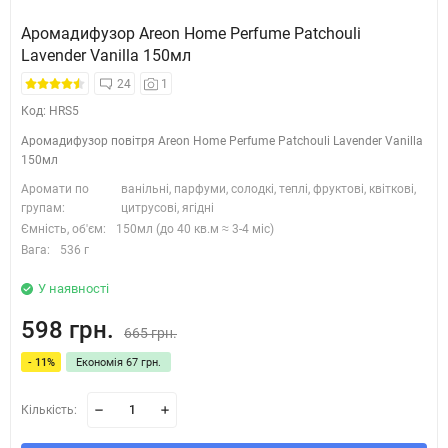
Аромадифузор Areon Home Perfume Patchouli
Lavender Vanilla 150мл
24
1
Код: HRS5
Аромадифузор повітря Areon Home Perfume Patchouli Lavender Vanilla
150мл
Аромати по
ванільні, парфуми, солодкі, теплі, фруктові, квіткові,
групам:
цитрусові, ягідні
Ємність, об'єм:
150мл (до 40 кв.м ≈ 3-4 міс)
Вага:
536 г
У наявності
598 грн.
665 грн.
- 11%
Економія 67 грн.
Кількість: