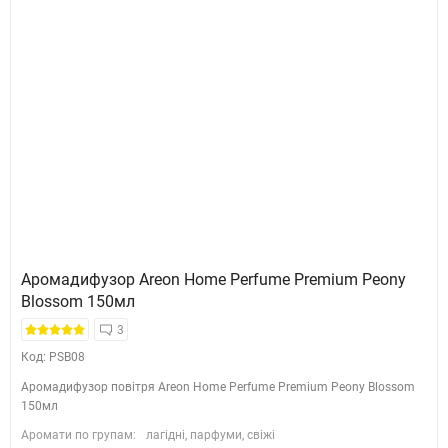
Аромадифузор Areon Home Perfume Premium Peony
Blossom 150мл
3
Код: PSB08
Аромадифузор повітря Areon Home Perfume Premium Peony Blossom
150мл
Аромати по групам:
лагідні, парфуми, свіжі