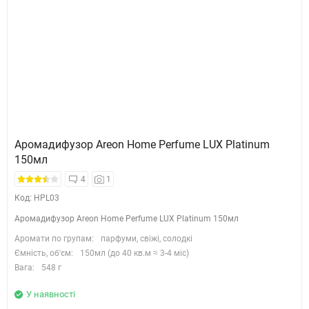
Аромадифузор Areon Home Perfume LUX Platinum
150мл
4
1
Код: HPL03
Аромадифузор Areon Home Perfume LUX Platinum 150мл
Аромати по групам:
парфуми, свіжі, солодкі
Ємність, об'єм:
150мл (до 40 кв.м ≈ 3-4 міс)
Вага:
548 г
У наявності