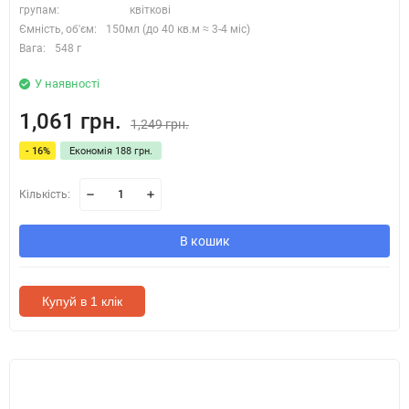
групам:
квіткові
Ємність, об'єм:
150мл (до 40 кв.м ≈ 3-4 міс)
Вага:
548 г
У наявності
1,061 грн.
1,249 грн.
- 16%
Економія 188 грн.
Кількість:
В кошик
Купуй в 1 клік