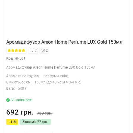
Аромадифузор Areon Home Perfume LUX Gold 150мл
7
2
Код: HPL01
Аромадифузор Areon Home Perfume LUX Gold 150мл
Аромати по групам:
парфуми, свіжі
Ємність, об'єм:
150мл (до 40 кв.м ≈ 3-4 міс)
Вага:
548 г
У наявності
692 грн.
769 грн.
- 11%
Економія 77 грн.