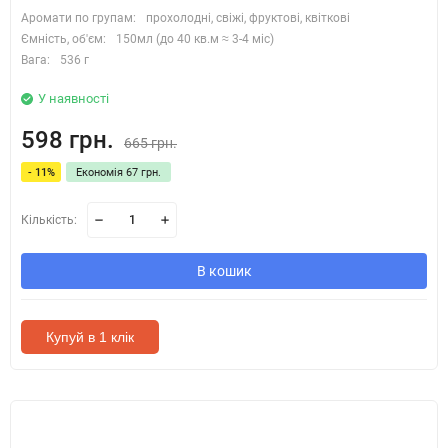
Аромати по групам:
прохолодні, свіжі, фруктові, квіткові
Ємність, об'єм:
150мл (до 40 кв.м ≈ 3-4 міс)
Вага:
536 г
У наявності
598 грн.
665 грн.
- 11%
Економія 67 грн.
Кількість:
В кошик
Купуй в 1 клік