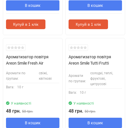
В кошик
В кошик
Купуй в 1 клік
Купуй в 1 клік
Ароматизатор повітря
Ароматизатор повітря
Areon Smile Fresh Air
Areon Smile Tutti Frutti
Аромати по
свіжі,
солодкі, теплі,
Аромати
групам:
квіткові
фруктові,
по групам:
цитрусові
Вага:
10 г
Вага:
10 г
У наявності
У наявності
48 грн.
48 грн.
50 грн.
50 грн.
В кошик
В кошик