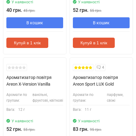
У наявності
У наявності
40 грн.
52 грн.
45 грн.
55 грн.
В кошик
В кошик
Купуй в 1 клік
Купуй в 1 клік
4
Ароматизатор повітря
Ароматизатор повітря
Areon X-Version Vanilla
Areon Sport LUX Gold
Аромати по
ванільні,
Аромати по
парфуми,
групам:
фруктові, квіткові
групам:
свіжі
Вага:
12 г
Вага:
11 г
У наявності
У наявності
52 грн.
83 грн.
55 грн.
95 грн.