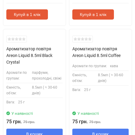
Купуй в 1 клік
Купуй в 1 клік
Ароматизатор повітря
Ароматизатор повітря
Areon Liquid 8.5ml Black
Areon Liquid 8.5ml Coffee
Crystal
Аромати по групам:
кава
Аромати по
парфуми,
Ємність,
8.5мл ( ≈ 30-60
групам:
прохолодні, свіжі
об'єм:
днів)
Ємність,
8.5мл ( ≈ 30-60
Вага:
25 г
об'єм:
днів)
Вага:
25 г
У наявності
У наявності
75 грн.
75 грн.
79 грн.
79 грн.
В кошик
В кошик