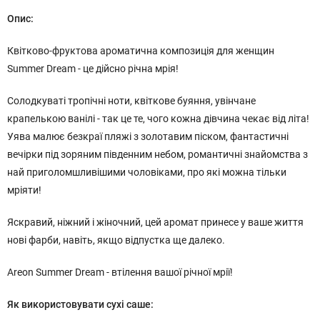
Опис:
Квітково-фруктова ароматична композиція для женщин
Summer Dream - це дійсно річна мрія!
Солодкуваті тропічні ноти, квіткове буяння, увінчане
крапелькою ванілі - так це те, чого кожна дівчина чекає від літа!
Уява малює безкраї пляжі з золотавим піском, фантастичні
вечірки під зоряним південним небом, романтичні знайомства з
най приголомшливішими чоловіками, про які можна тільки
мріяти!
Яскравий, ніжний і жіночний, цей аромат принесе у ваше життя
нові фарби, навіть, якщо відпустка ще далеко.
Areon Summer Dream - втілення вашої річної мрії!
Як використовувати сухі саше: