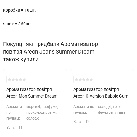
коробка = 10шт.
ящик = 360шт.
Покупці, які придбали Ароматизатор
повітря Areon Jeans Summer Dream,
також купили
Ароматизатор повітря
Ароматизатор повітря
Areon Mon Summer Dream
Areon X-Version Bubble Gum
Аромати
морські, парфуми,
Аромати по
солодкі, теплі,
по
прохолодні, свіжі,
групам:
фруктові, ягідні
групам:
солодкі
Вага:
12 г
Вага:
11 г