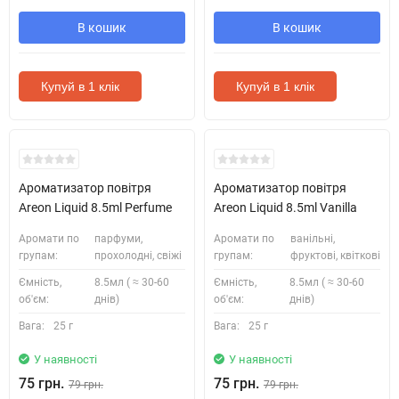
В кошик
В кошик
Купуй в 1 клік
Купуй в 1 клік
Ароматизатор повітря
Ароматизатор повітря
Areon Liquid 8.5ml Perfume
Areon Liquid 8.5ml Vanilla
Аромати по
парфуми,
Аромати по
ванільні,
групам:
прохолодні, свіжі
групам:
фруктові, квіткові
Ємність,
8.5мл ( ≈ 30-60
Ємність,
8.5мл ( ≈ 30-60
об'єм:
днів)
об'єм:
днів)
Вага:
25 г
Вага:
25 г
У наявності
У наявності
75 грн.
75 грн.
79 грн.
79 грн.