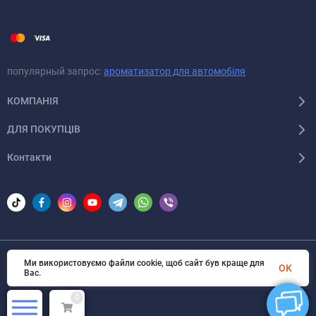
популярный запрос:
ароматизатор для автомобіля
КОМПАНІЯ
ДЛЯ ПОКУПЦІВ
Контакти
Ми використовуємо файли cookie, щоб сайт був краще для
© 2026 Areon-ua. Всі права захищені
OK
Вас.
0