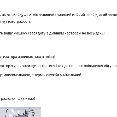
 нікого байдужим. Він залишає тривалий стійкий шлейф, який змуш
і чуттєвої радості.
 вашу машину і зарядить відмінним настроєм на весь день!
тизатора залишається в плівці
атор з упаковки ще на третину і так до повного звільнення від уп
де максимальною, а термін служби мінімальний
 радістю підкажемо!