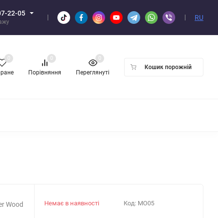
07-22-05
RU
дажу
0
0
0
Кошик порожній
бране
Порівняння
Переглянуті
ПТОМ
Немає в наявності
Код:
MO05
er Wood