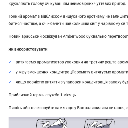
кружляють голову очікуванням неймовірних чуттєвих пригод.
Тонкий аромат з відблиском вишуканого еротизму не залишить
битися частіше, а очі - бачити навколишній світ у чарівному світ
Новий арабський освіжувач Amber wood буквально перетворить
Як використовувати:
витягаємо ароматизатор упаковки на третину решта арома
у міру зменшення концентрації аромату витягуємо ароматиз
якщо повністю витягти з упаковки концентрація запаху бу
Приблизний термін служби 1 місяць
Пишіть або телефонуйте нам якщо у Вас залишилися питання, з