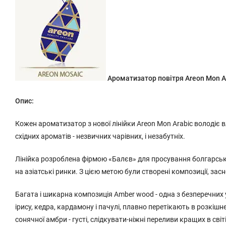
Ароматизатор повітря Areon Mon 
Опис:
Кожен ароматизатор з нової лінійки Areon Mon Arabic володіє 
східних ароматів - незвичних чарівних, і незабутніх.
Лінійка розроблена фірмою «Балєв» для просування болгарської
на азіатські ринки. З цією метою були створені композиції, зас
Багата і шикарна композиція Amber wood - одна з безперечних успі
ірису, кедра, кардамону і пачулі, плавно перетікають в розкі
сонячної амбри - густі, слідкувати-ніжні переливи кращих в св