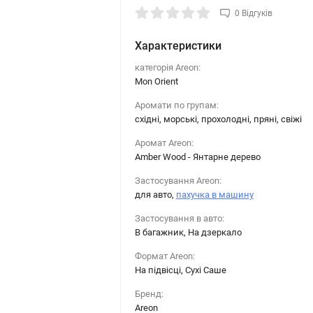
0 Відгуків
Характеристики
категорія Areon:
Mon Orient
Аромати по групам:
східні, морські, прохолодні, пряні, свіжі
Аромат Areon:
Amber Wood - Янтарне дерево
Застосування Areon:
для авто,
пахучка в машину
Застосування в авто:
В багажник, На дзеркало
Формат Areon:
На підвісці, Сухі Саше
Бренд:
Areon