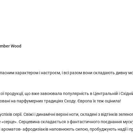
Amber Wood
власним характером і настроєм, і всі разом вони складають дивну м
 продукції, що вже завоювала популярність в Центральній і Східній
новані на парфумерних традиціях Сходу. Європа їх теж оцінила!
хів серії. Свіжі і динамічні верхні ноти, складені з відтінків зелено
шне «серце». Серцевина складається з фантастичного поєднання муску
іті ароматов- афродизіаків наповнюють силою, пробуджують надії і 