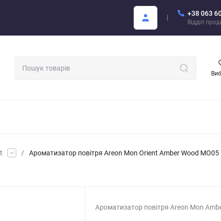
+38 063 6
Покупцю
Каталог Areon PDF
Відділ про
Ви
МАТИЗАТОРИ ДЛЯ АВТО
АРОМАТИ ДЛЯ БІЗНЕСУ
АРЕОН О
t
/
Ароматизатор повітря Areon Mon Orient Amber Wood MO05
Ароматизатор повітря Areon Mon Amb