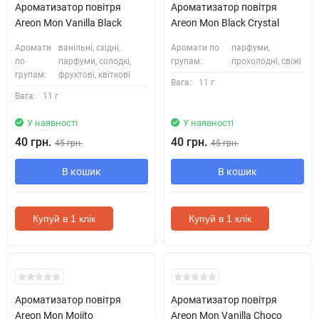
Ароматизатор повітря
Ароматизатор повітря
Areon Mon Vanilla Black
Areon Mon Black Crystal
Аромати
ванільні, східні,
Аромати по
парфуми,
по
парфуми, солодкі,
групам:
прохолодні, свіжі
групам:
фруктові, квіткові
Вага:
11 г
Вага:
11 г
У наявності
У наявності
40 грн.
40 грн.
45 грн.
45 грн.
В кошик
В кошик
Купуй в 1 клік
Купуй в 1 клік
Ароматизатор повітря
Ароматизатор повітря
Areon Mon Mojito
Areon Mon Vanilla Choco