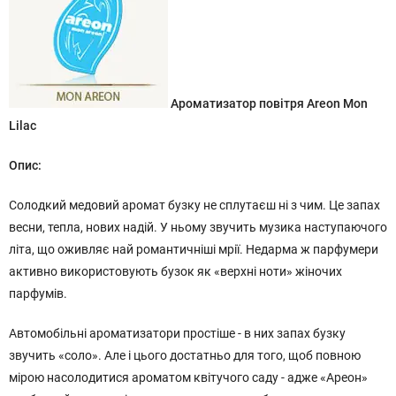
Ароматизатор повітря Areon Mon
Lilac
Опис:
Солодкий медовий аромат бузку не сплутаєш ні з чим. Це запах
весни, тепла, нових надій. У ньому звучить музика наступаючого
літа, що оживляє най романтичніші мрії. Недарма ж парфумери
активно використовують бузок як «верхні ноти» жіночих
парфумів.
Автомобільні ароматизатори простіше - в них запах бузку
звучить «соло». Але і цього достатньо для того, щоб повною
мірою насолодитися ароматом квітучого саду - адже «Ареон»