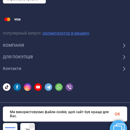
популярный запрос:
ароматизатор в машину
КОМПАНІЯ
ДЛЯ ПОКУПЦІВ
Контакти
Ми використовуємо файли cookie, щоб сайт був краще для
© 2026 Areon-ua. Всі права захищені
OK
Вас.
0