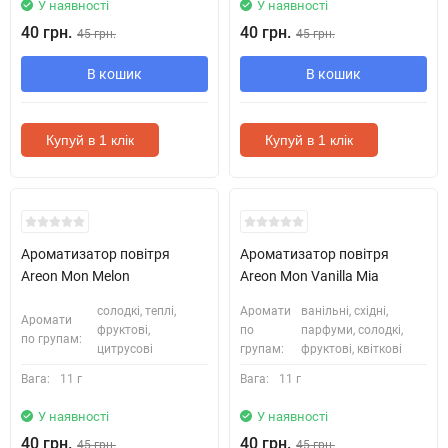
У наявності
У наявності
40 грн.
40 грн.
45 грн.
45 грн.
В кошик
В кошик
Купуй в 1 клік
Купуй в 1 клік
Ароматизатор повітря
Ароматизатор повітря
Areon Mon Melon
Areon Mon Vanilla Mia
солодкі, теплі,
Аромати
ванільні, східні,
Аромати
фруктові,
по
парфуми, солодкі,
по групам:
цитрусові
групам:
фруктові, квіткові
Вага:
11 г
Вага:
11 г
У наявності
У наявності
40 грн.
40 грн.
45 грн.
45 грн.