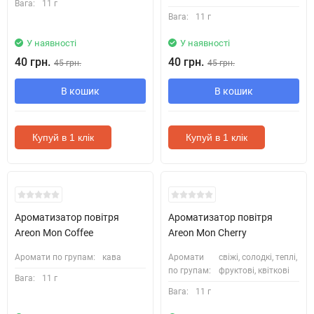
Вага:
11 г
Вага:
11 г
У наявності
У наявності
40 грн.
40 грн.
45 грн.
45 грн.
В кошик
В кошик
Купуй в 1 клік
Купуй в 1 клік
Ароматизатор повітря
Ароматизатор повітря
Areon Mon Coffee
Areon Mon Cherry
Аромати по групам:
кава
Аромати
свіжі, солодкі, теплі,
по групам:
фруктові, квіткові
Вага:
11 г
Вага:
11 г