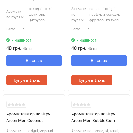
солодкі, теплі,
Аромати
ванільні, східні,
Аромати
фруктові,
по
парфуми, солодкі,
по групам:
цитрусові
групам:
фруктові, квіткові
Вага:
11 г
Вага:
11 г
У наявності
У наявності
40 грн.
40 грн.
45 грн.
45 грн.
В кошик
В кошик
Купуй в 1 клік
Купуй в 1 клік
Ароматизатор повітря
Ароматизатор повітря
Areon Mon Coconut
Areon Mon Bubble Gum
Аромати
східні, морські,
Аромати по
солодкі, теплі,