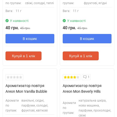
по групам:
свіжі, солодкі, теплі
групам:
фруктові, ягідні
Вага:
11 г
Вага:
11 г
У наявності
У наявності
40 грн.
40 грн.
45 грн.
45 грн.
В кошик
В кошик
Купуй в 1 клік
Купуй в 1 клік
1
Ароматизатор повітря
Ароматизатор повітря
Areon Mon Vanilla Bubble
Areon Mon Beverly Hills
Аромати
ванільні, східні,
натуральна шкіра,
Аромати
по
парфуми, солодкі,
нова машина,
по
групам:
фруктові, квіткові
парфуми, прохолодні,
групам:
свіжі