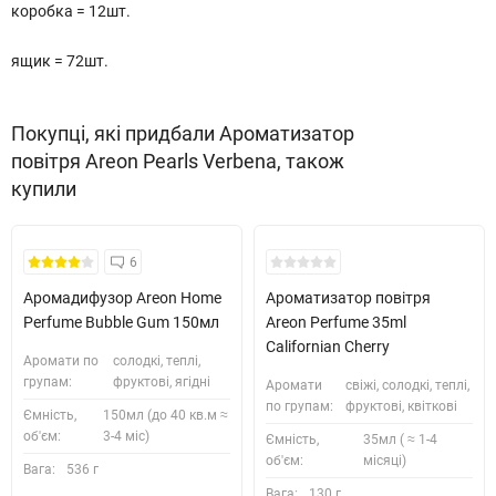
коробка = 12шт.
ящик = 72шт.
Покупці, які придбали Ароматизатор
повітря Areon Pearls Verbena, також
купили
Безкоштовна Доставка
6
Аромадифузор Areon Home
Ароматизатор повітря
Perfume Bubble Gum 150мл
Areon Perfume 35ml
Californian Cherry
Аромати по
солодкі, теплі,
групам:
фруктові, ягідні
Аромати
свіжі, солодкі, теплі,
по групам:
фруктові, квіткові
Ємність,
150мл (до 40 кв.м ≈
об'єм:
3-4 міс)
Ємність,
35мл ( ≈ 1-4
об'єм:
місяці)
Вага:
536 г
Вага:
130 г