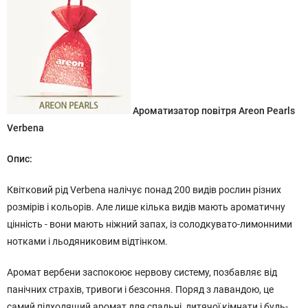
Ароматизатор повітря Areon Pearls
Verbena
Опис:
Квітковий рід Verbena налічує понад 200 видів рослин різних
розмірів і кольорів. Але лише кілька видів мають ароматичну
цінність - вони мають ніжний запах, із солодкувато-лимонними
нотками і льодяниковим відтінком.
Аромат вербени заспокоює нервову систему, позбавляє від
панічних страхів, тривоги і безсоння. Поряд з лавандою, це
самий підходящий аромат для спальні, дитячої кімнати і будь-