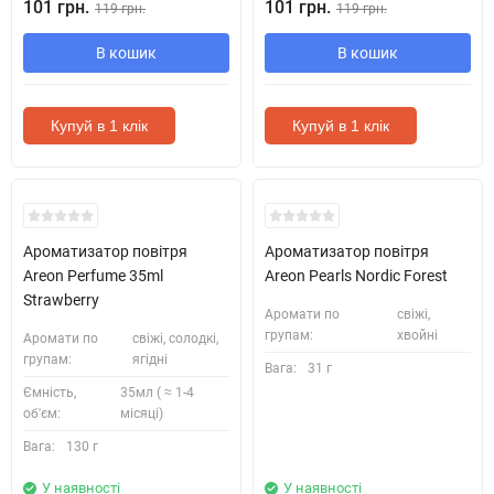
101 грн.
101 грн.
119 грн.
119 грн.
В кошик
В кошик
Купуй в 1 клік
Купуй в 1 клік
Ароматизатор повітря
Ароматизатор повітря
Areon Perfume 35ml
Areon Pearls Nordic Forest
Strawberry
Аромати по
свіжі,
групам:
хвойні
Аромати по
свіжі, солодкі,
групам:
ягідні
Вага:
31 г
Ємність,
35мл ( ≈ 1-4
об'єм:
місяці)
Вага:
130 г
У наявності
У наявності