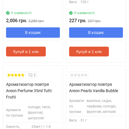
Вага:
130 г
У наявності
У наявності
2,006 грн.
227 грн.
2,280 грн.
237 грн.
В кошик
В кошик
Купуй в 1 клік
Купуй в 1 клік
2
Ароматизатор повітря
Ароматизатор повітря
Areon Perfume 35ml Tutti
Areon Pearls Vanilla Bubble
Frutti
Аромати
ванільні, східні,
по
парфуми, солодкі,
солодкі, теплі,
Аромати
групам:
фруктові, квіткові
фруктові,
по групам:
цитрусові
Вага:
31 г
Ємність,
35мл ( ≈ 1-4