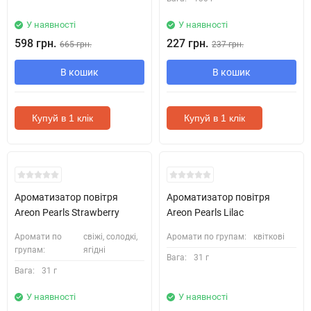
У наявності
У наявності
598 грн.
227 грн.
665 грн.
237 грн.
В кошик
В кошик
Купуй в 1 клік
Купуй в 1 клік
Ароматизатор повітря
Ароматизатор повітря
Areon Pearls Strawberry
Areon Pearls Lilac
Аромати по
свіжі, солодкі,
Аромати по групам:
квіткові
групам:
ягідні
Вага:
31 г
Вага:
31 г
У наявності
У наявності