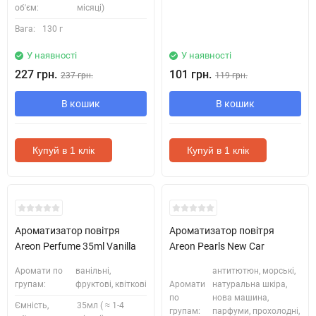
об'єм:
місяці)
Вага:
130 г
У наявності
У наявності
227 грн.
101 грн.
237 грн.
119 грн.
В кошик
В кошик
Купуй в 1 клік
Купуй в 1 клік
Ароматизатор повітря
Ароматизатор повітря
Areon Perfume 35ml Vanilla
Areon Pearls New Car
Аромати по
ванільні,
антитютюн, морські,
групам:
фруктові, квіткові
Аромати
натуральна шкіра,
по
нова машина,
Ємність,
35мл ( ≈ 1-4
групам:
парфуми, прохолодні,