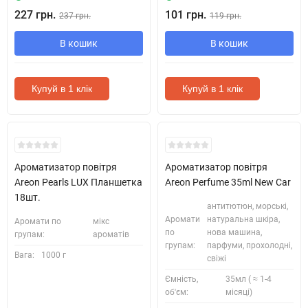
227 грн.
101 грн.
237 грн.
119 грн.
В кошик
В кошик
Купуй в 1 клік
Купуй в 1 клік
Ароматизатор повітря
Ароматизатор повітря
Areon Pearls LUX Планшетка
Areon Perfume 35ml New Car
18шт.
антитютюн, морські,
Аромати
натуральна шкіра,
Аромати по
мікс
по
нова машина,
групам:
ароматів
групам:
парфуми, прохолодні,
Вага:
1000 г
свіжі
Ємність,
35мл ( ≈ 1-4
об'єм:
місяці)