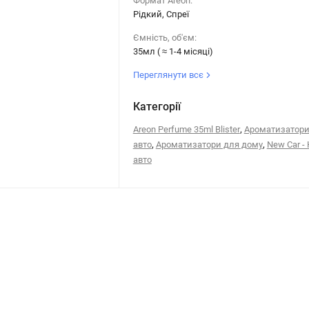
Формат Areon:
Рідкий, Спреї
Ємність, об'єм:
35мл ( ≈ 1-4 місяці)
Переглянути всє
Категорії
,
Areon Perfume 35ml Blister
Ароматизатори
,
,
авто
Ароматизатори для дому
New Car -
авто