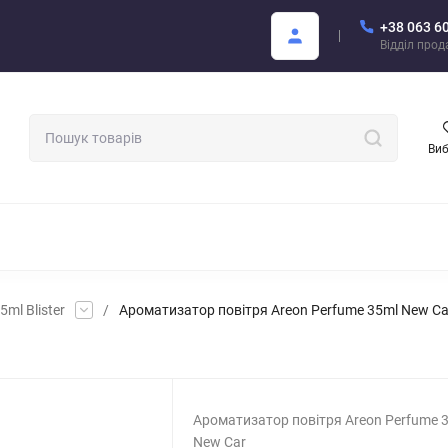
+38 063 6
Покупцю
Каталог Areon PDF
Відділ про
Ви
МАТИЗАТОРИ ДЛЯ АВТО
АРОМАТИ ДЛЯ БІЗНЕСУ
АРЕОН О
ml Blister
/
Ароматизатор повітря Areon Perfume 35ml New Ca
Ароматизатор повітря Areon Perfume 
New Car