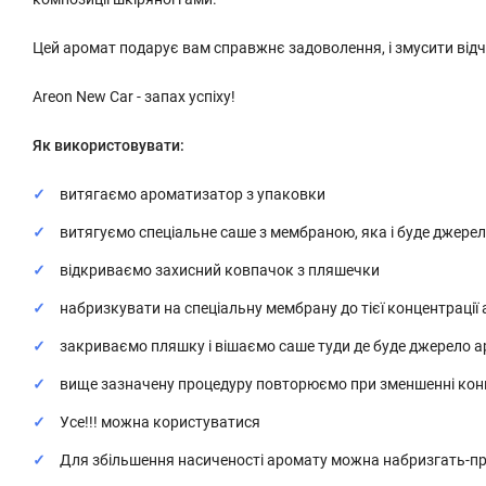
Цей аромат подарує вам справжнє задоволення, і змусити від
Areon New Car - запах успіху!
Як використовувати:
витягаємо ароматизатор з упаковки
витягуємо спеціальне саше з мембраною, яка і буде джере
відкриваємо захисний ковпачок з пляшечки
набризкувати на спеціальну мембрану до тієї концентрації
закриваємо пляшку і вішаємо саше туди де буде джерело 
вище зазначену процедуру повторюємо при зменшенні кон
Усе!!! можна користуватися
Для збільшення насиченості аромату можна набризгать-п