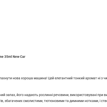
me 35ml New Car
 пахнути нова хороша машина! Цей елегантний тонкий аромат ні з ч
асний запах, його надають рослинні речовини, використовувані при в
нтів, збагачених смолистими, тютюновими та димними нотками, і ств