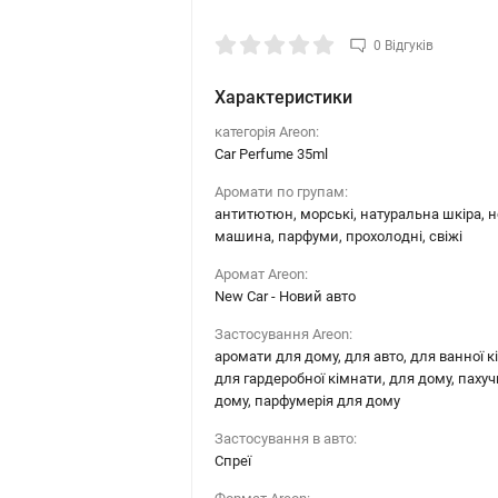
0 Відгуків
Характеристики
категорія Areon:
Car Perfume 35ml
Аромати по групам:
антитютюн, морські, натуральна шкіра, 
машина, парфуми, прохолодні, свіжі
Аромат Areon:
New Car - Новий авто
Застосування Areon:
аромати для дому, для авто, для ванної к
для гардеробної кімнати, для дому, паху
дому, парфумерія для дому
Застосування в авто:
Спреї