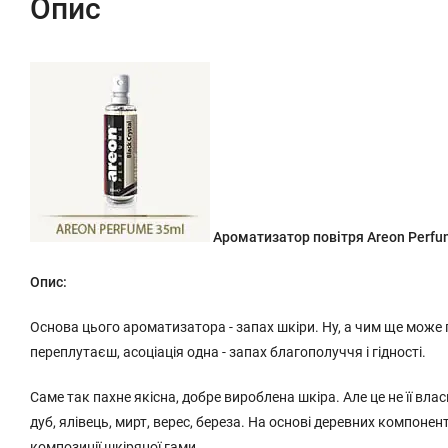
Опис
Ароматизатор повітря Areon Perfu
Опис:
Основа цього ароматизатора - запах шкіри. Ну, а чим ще може
переплутаєш, асоціація одна - запах благополуччя і гідності.
Саме так пахне якісна, добре вироблена шкіра. Але це не її вл
дуб, ялівець, мирт, верес, береза. На основі деревних компоне
композиції шкіряної гами.