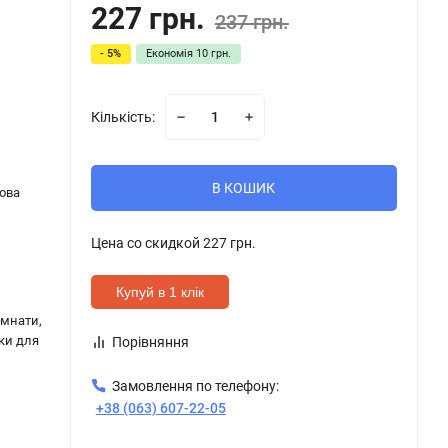
227 грн.
237 грн.
- 5%
Економія
10 грн.
Кількість:
В КОШИК
нова
Цена со скидкой
227 грн.
Купуй в 1 клік
імнати,
чки для
Порівняння
Замовлення по телефону:
+38 (063) 607-22-05