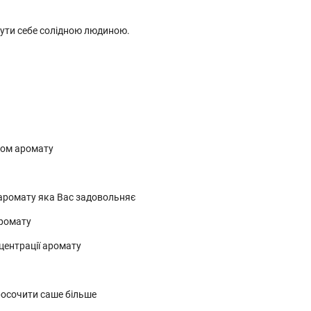
чути себе солідною людиною.
лом аромату
 аромату яка Вас задовольняє
аромату
центрації аромату
росочити саше більше