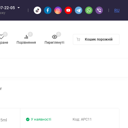
07-22-05
RU
дажу
0
0
0
Кошик порожній
бране
Порівняння
Переглянуті
ПТОМ
r
У наявності
Код:
APC11
35ml