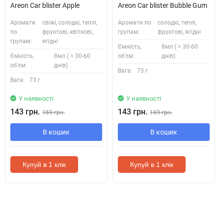
Areon Car blister Apple
Areon Car blister Bubble Gum
Аромати
свіжі, солодкі, теплі,
Аромати по
солодкі, теплі,
по
фруктові, квіткові,
групам:
фруктові, ягідні
групам:
ягідні
Ємність,
8мл ( ≈ 30-60
Ємність,
8мл ( ≈ 30-60
об'єм:
днів)
об'єм:
днів)
Вага:
73 г
Вага:
73 г
У наявності
У наявності
143 грн.
143 грн.
169 грн.
169 грн.
В кошик
В кошик
Купуй в 1 клік
Купуй в 1 клік