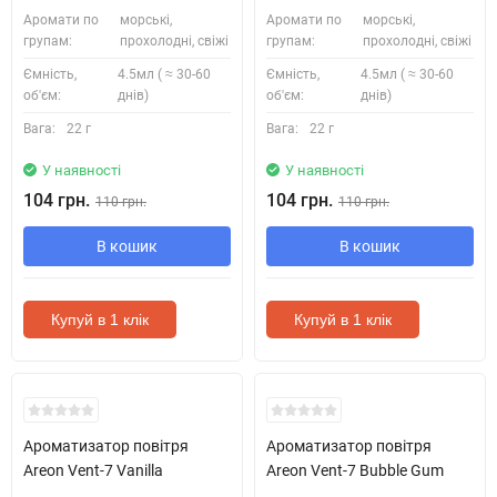
Аромати по
морські,
Аромати по
морські,
групам:
прохолодні, свіжі
групам:
прохолодні, свіжі
Ємність,
4.5мл ( ≈ 30-60
Ємність,
4.5мл ( ≈ 30-60
об'єм:
днів)
об'єм:
днів)
Вага:
22 г
Вага:
22 г
У наявності
У наявності
104 грн.
104 грн.
110 грн.
110 грн.
В кошик
В кошик
Купуй в 1 клік
Купуй в 1 клік
Ароматизатор повітря
Ароматизатор повітря
Areon Vent-7 Vanilla
Areon Vent-7 Bubble Gum