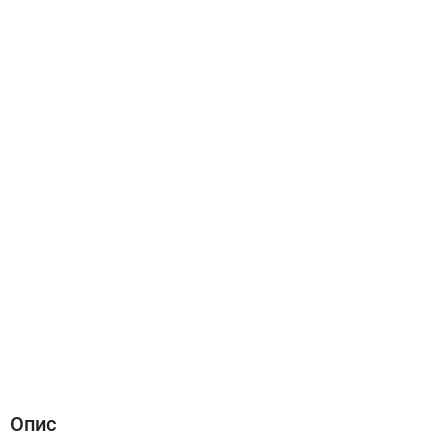
Опис
Характеристики
Відгуки (0)
Опис