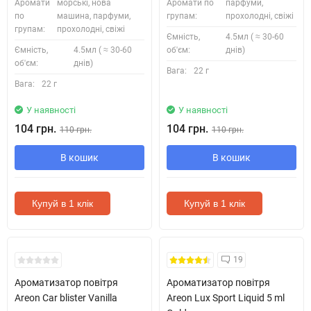
Аромати
морські, нова
Аромати по
парфуми,
по
машина, парфуми,
групам:
прохолодні, свіжі
групам:
прохолодні, свіжі
Ємність,
4.5мл ( ≈ 30-60
Ємність,
4.5мл ( ≈ 30-60
об'єм:
днів)
об'єм:
днів)
Вага:
22 г
Вага:
22 г
У наявності
У наявності
104 грн.
104 грн.
110 грн.
110 грн.
В кошик
В кошик
Купуй в 1 клік
Купуй в 1 клік
19
Ароматизатор повітря
Ароматизатор повітря
Areon Car blister Vanilla
Areon Lux Sport Liquid 5 ml