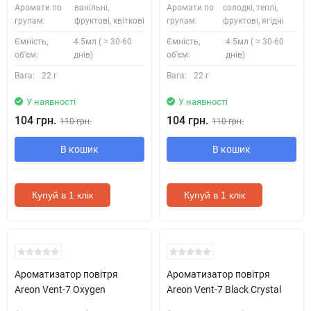
Аромати по
ванільні,
Аромати по
солодкі, теплі,
групам:
фруктові, квіткові
групам:
фруктові, ягідні
Ємність,
4.5мл ( ≈ 30-60
Ємність,
4.5мл ( ≈ 30-60
об'єм:
днів)
об'єм:
днів)
Вага:
22 г
Вага:
22 г
У наявності
У наявності
104 грн.
104 грн.
110 грн.
110 грн.
В кошик
В кошик
Купуй в 1 клік
Купуй в 1 клік
Ароматизатор повітря
Ароматизатор повітря
Areon Vent-7 Oxygen
Areon Vent-7 Black Crystal