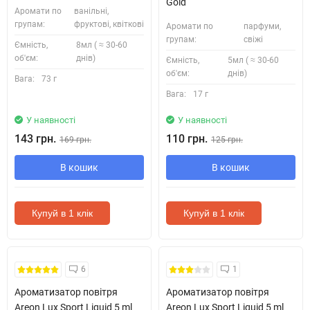
Gold
Аромати по
ванільні,
групам:
фруктові, квіткові
Аромати по
парфуми,
групам:
свіжі
Ємність,
8мл ( ≈ 30-60
об'єм:
днів)
Ємність,
5мл ( ≈ 30-60
об'єм:
днів)
Вага:
73 г
Вага:
17 г
У наявності
У наявності
143 грн.
110 грн.
169 грн.
125 грн.
В кошик
В кошик
Купуй в 1 клік
Купуй в 1 клік
6
1
Ароматизатор повітря
Ароматизатор повітря
Areon Lux Sport Liquid 5 ml
Areon Lux Sport Liquid 5 ml