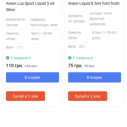
Areon Lux Sport Liquid 5 ml
Areon Liquid 8.5ml Tutti frutti
Silver
солодкі, теплі,
Аромати
фруктові,
Аромати по
парфуми,
по групам:
цитрусові
групам:
прохолодні, свіжі
Ємність,
8.5мл ( ≈ 30-60
Ємність,
5мл ( ≈ 30-60
об'єм:
днів)
об'єм:
днів)
Вага:
25 г
Вага:
17 г
У наявності
У наявності
110 грн.
75 грн.
125 грн.
79 грн.
В кошик
В кошик
Купуй в 1 клік
Купуй в 1 клік