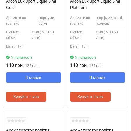
Areon Lux Sport Liquid 5 ml
Areon Lux Sport Liquid 5 ml
Gold
Platinum
Аромати по
парфуми,
Аромати по
парфуми, свіжі,
групам:
свіжі
групам:
солодкі
Ємність,
5мл ( ≈ 30-60
Ємність,
5мл ( ≈ 30-60
об'єм:
днів)
об'єм:
днів)
Вага:
17 г
Вага:
17 г
У наявності
У наявності
110 грн.
110 грн.
125 грн.
125 грн.
В кошик
В кошик
Купуй в 1 клік
Купуй в 1 клік
Ароматизатор повітря
Ароматизатор повітря