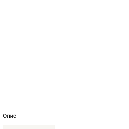
Опис
Характеристики
Відгуки (0)
Опис