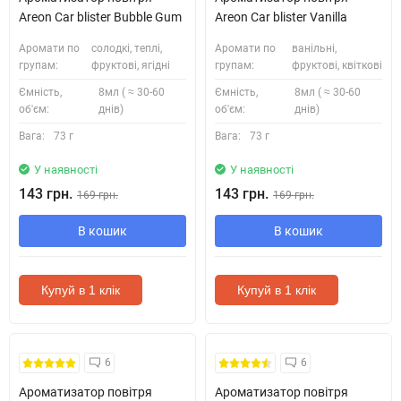
Areon Car blister Bubble Gum
Areon Car blister Vanilla
Аромати по
солодкі, теплі,
Аромати по
ванільні,
групам:
фруктові, ягідні
групам:
фруктові, квіткові
Ємність,
8мл ( ≈ 30-60
Ємність,
8мл ( ≈ 30-60
об'єм:
днів)
об'єм:
днів)
Вага:
73 г
Вага:
73 г
У наявності
У наявності
143 грн.
143 грн.
169 грн.
169 грн.
В кошик
В кошик
Купуй в 1 клік
Купуй в 1 клік
6
6
Ароматизатор повітря
Ароматизатор повітря