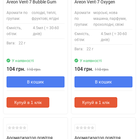
Areon Vent-7 Bubble Gum
Areon Vent-7 Oxygen
Аромати по
солодкі, теплі,
Аромати
морські, нова
групам:
фруктові, ягідні
по
машина, парфуми,
групам:
прохолодні, свіжі
Ємність,
4.5мл ( ≈ 30-60
об'єм:
днів)
Ємність,
4.5мл ( ≈ 30-60
об'єм:
днів)
Вага:
22 г
Вага:
22 г
У наявності
У наявності
104 грн.
104 грн.
110 грн.
110 грн.
В кошик
В кошик
Купуй в 1 клік
Купуй в 1 клік
Ароматизатор повітря
Ароматизатор повітря