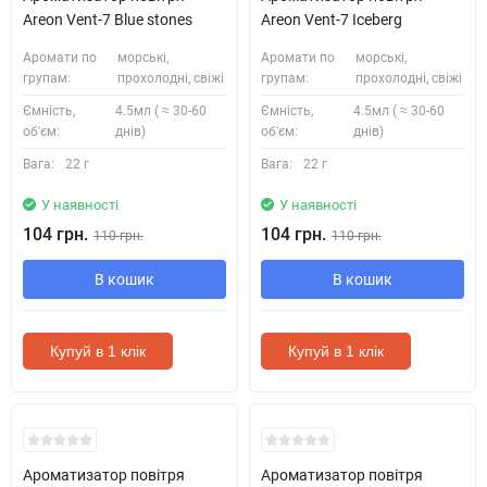
Areon Vent-7 Blue stones
Areon Vent-7 Iceberg
Аромати по
морські,
Аромати по
морські,
групам:
прохолодні, свіжі
групам:
прохолодні, свіжі
Ємність,
4.5мл ( ≈ 30-60
Ємність,
4.5мл ( ≈ 30-60
об'єм:
днів)
об'єм:
днів)
Вага:
22 г
Вага:
22 г
У наявності
У наявності
104 грн.
104 грн.
110 грн.
110 грн.
В кошик
В кошик
Купуй в 1 клік
Купуй в 1 клік
Ароматизатор повітря
Ароматизатор повітря