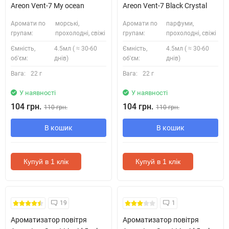
Areon Vent-7 My ocean
Areon Vent-7 Black Crystal
Аромати по
морські,
Аромати по
парфуми,
групам:
прохолодні, свіжі
групам:
прохолодні, свіжі
Ємність,
4.5мл ( ≈ 30-60
Ємність,
4.5мл ( ≈ 30-60
об'єм:
днів)
об'єм:
днів)
Вага:
22 г
Вага:
22 г
У наявності
У наявності
104 грн.
104 грн.
110 грн.
110 грн.
В кошик
В кошик
Купуй в 1 клік
Купуй в 1 клік
19
1
Ароматизатор повітря
Ароматизатор повітря