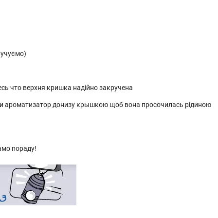
ручуємо)
есь что верхня кришка надійно закручена
ути ароматизатор донизу крышкою щоб вона просочилась рідиною
амо пораду!