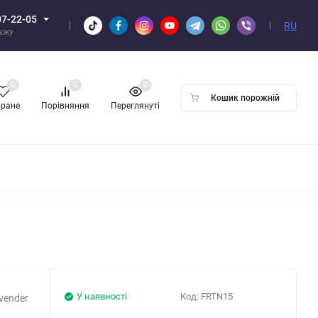
07-22-05
RU
дажу
0
0
0
Кошик порожній
бране
Порівняння
Переглянуті
ПТОМ
У наявності
Код:
FRTN15
vender