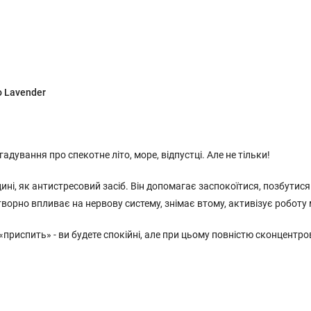
o Lavender
адування про спекотне літо, море, відпустці. Але не тільки!
і, як антистресовий засіб. Він допомагає заспокоїтися, позбутися
творно впливає на нервову систему, знімає втому, активізує роботу 
приспить» - ви будете спокійні, але при цьому повністю сконцентро