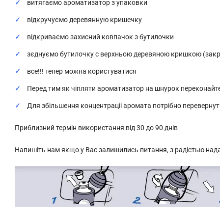
витягаємо ароматизатор з упаковки
відкручуємо деревянную кришечку
відкриваємо захисний ковпачок з бутилочки
зєднуємо бутилочку с верхньою деревяною кришкою (зак
все!!! тепер можна користуватися
Перед тим як чіпляти ароматизатор на шнурок переконайт
Для збільшення концентраціі аромата потрібно переверн
Приблизний термін використання від 30 до 90 днів
Напишіть нам якщо у Вас залишились питання, з радістью над