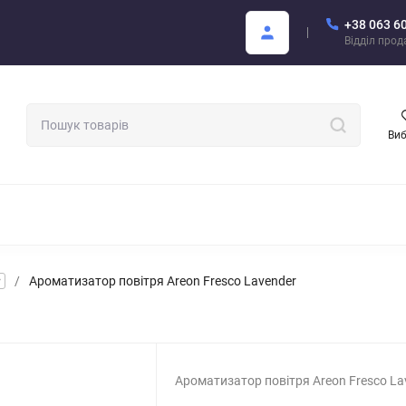
+38 063 6
Покупцю
Каталог Areon PDF
Відділ про
Ви
МАТИЗАТОРИ ДЛЯ АВТО
АРОМАТИ ДЛЯ БІЗНЕСУ
АРЕОН О
/
Ароматизатор повітря Areon Fresco Lavender
Ароматизатор повітря Areon Fresco La