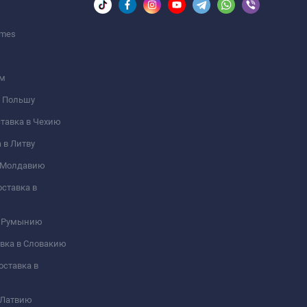
umes
ом
 в Польшу
оставка в Чехию
а в Литву
 в Молдавию
оставка в
 в Румынию
тавка в Словакию
Доставка в
в Латвию