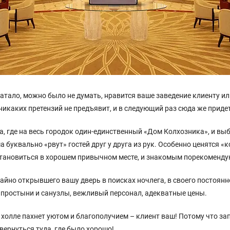
ватало, можно было не думать, нравится ваше заведение клиенту или
 никаких претензий не предъявит, и в следующий раз сюда же приде
а, где на весь городок один-единственный «Дом Колхозника», и выбо
 буквально «рвут» гостей друг у друга из рук. Особенно ценятся «
становиться в хорошем привычном месте, и знакомым порекоменду
чайно открывшего вашу дверь в поисках ночлега, в своего постоян
 простыни и санузлы, вежливый персонал, адекватные цены.
в холле пахнет уютом и благополучием – клиент ваш! Потому что за
вернуться туда, где было хорошо!