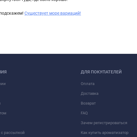
м подскажем!
Существует море вариаций!
НИЯ
ДЛЯ ПОКУПАТЕЛЕЙ
нии
Оплата
Доставка
ы
Возврат
том
FAQ
Зачем регистрироваться
 с рассылкой
Как купить ароматизатор