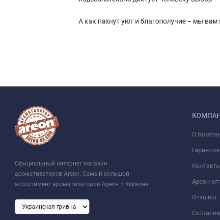
А как пахнут уют и благополучие – мы ва
КОМПА
О Компа
Гарантия
Официальный интернет магазин
Контакт
ароматизаторов Areon. Самый большой
Ареон оп
ассортимент ароматизаторов Ареон в Украине
Отзывы
Согласие