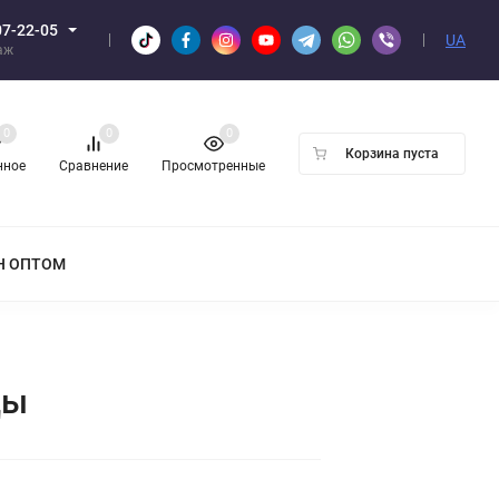
07-22-05
UA
аж
0
0
0
Корзина пуста
нное
Сравнение
Просмотренные
Н ОПТОМ
цы