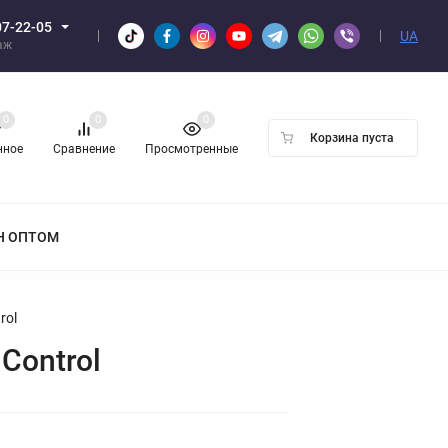
07-22-05
UA
аж
0
0
0
Корзина пуста
нное
Сравнение
Просмотренные
Н ОПТОМ
rol
Control