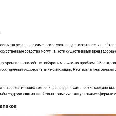
.
разные агрессивные химические составы для изготовления нейтра
скусственные средства могут нанести существенный вред здоровь
ру ароматов, способных побороть множество проблем. А болгарски
м составления эксклюзивных композиций. Распылять нейтрализатор
вления ароматических композиций вредные химические соединения.
рьбы с удручающими шлейфами применяет натуральные эфирные ма
запахов