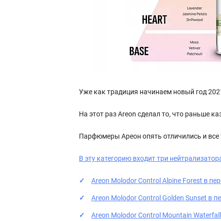
Уже как традиция начинаем новый год 2021
На этот раз Areon сделал то, что раньше
Парфюмеры Ареон опять отличились и все
В эту категорию входит три нейтрализатора
Areon Molodor Control Alpine Forest в п
Areon Molodor Control Golden Sunset в 
Areon Molodor Control Mountain Waterfa