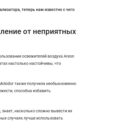
лизатора, теперь нам известно с чего
вление от неприятных
льзование освежителей воздуха Areon
атах настолько настойчивы, что
 Molodor также получила необыкновенно
ежести, способна избавить
, знает, насколько сложно вывести их
жных случаях лучше использовать