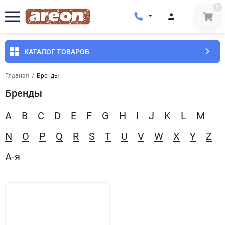
0
КАТАЛОГ ТОВАРОВ
Главная
/
Бренды
Бренды
A
B
C
D
E
F
G
H
I
J
K
L
M
N
O
P
Q
R
S
T
U
V
W
X
Y
Z
А-я