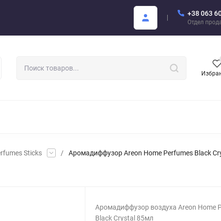
+38 063 6
купателю
Areon Каталог PDF
Отдел прод
Избра
РОМАТИЗАТОРЫ ДЛЯ АВТО
АРОМАТЫ ДЛЯ БИЗНЕСА
АРЕО
rfumes Sticks
/
Аромадиффузор Areon Home Perfumes Black Cry
Аромадиффузор воздуха Areon Home 
Black Crystal 85мл