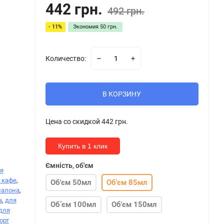
442 грн.
492 грн.
- 11%
Экономия
50 грн.
Количество:
В КОРЗИНУ
Цена со скидкой
442 грн.
Купить в 1 клик
Ємність, об'єм
я
 кафе
,
Об'єм 50мл
Об'єм 85мл
салона
,
а
,
для
Обʼєм 100мл
Об'єм 150мл
для
орт