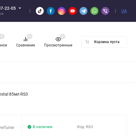
07-22-05
UA
аж
0
0
0
Корзина пуста
нное
Сравнение
Просмотренные
Н ОПТОМ
stal 85мл RS3
В наличии
Код:
RS3
Perfume