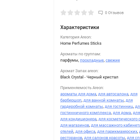
0 Отзывов
Характеристики
Категория Areon:
Home Perfumes Sticks
Ароматы по группам:
парфумы,
прохладные
,
свежие
Аромат Запах areon:
Black Crystal - Черный кристал
Применяемость Areon:
ароматы для дома
,
для автосалона
,
для
барбершоп
,
для ванной комнаты
,
для
гардеробной комнаты
,
для гостинниц
,
дл
гостинничного комплекса
,
для дома
,
для
для кондиционера
,
для косметического 
для магазинов
,
для массажного кабинет
отелей
,
для офиса
,
для парикмахерских
,
ресторанов
,
для салонов красоты
,
для сп