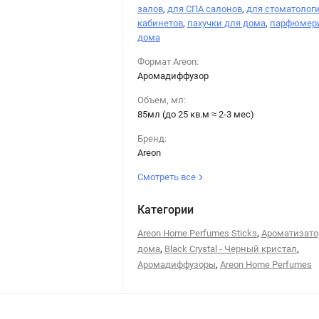
залов
,
для СПА салонов
,
для стоматолог
кабинетов
,
пахучки для дома
,
парфюмери
дома
Формат Areon:
Аромадиффузор
Объем, мл:
85мл (до 25 кв.м ≈ 2-3 мес)
Бренд:
Areon
Смотреть все
Категории
,
Areon Home Perfumes Sticks
Ароматизато
,
,
дома
Black Crystal - Черный кристал
,
Аромадиффузоры
Areon Home Perfumes