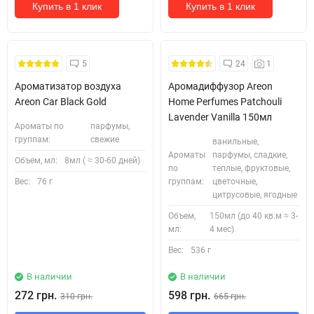
Купить в 1 клик
Купить в 1 клик
Безкоштовна Доставка
5
24
1
Ароматизатор воздуха
Аромадиффузор Areon
Areon Car Black Gold
Home Perfumes Patchouli
Lavender Vanilla 150мл
Ароматы по
парфумы,
группам:
свежие
ванильные,
Ароматы
парфумы, сладкие,
Объем, мл:
8мл ( ≈ 30-60 дней)
по
теплые, фруктовые,
Вес:
76 г
группам:
цветочные,
цитрусовые, ягодные
Объем,
150мл (до 40 кв.м ≈ 3-
мл:
4 мес)
Вес:
536 г
В наличии
В наличии
272 грн.
598 грн.
310 грн.
665 грн.