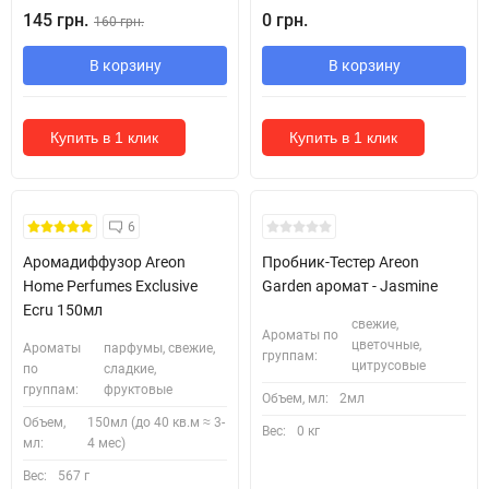
145 грн.
0 грн.
160 грн.
В корзину
В корзину
Купить в 1 клик
Купить в 1 клик
Кожні 1500₴ чеку = 1 тестер
6
Аромадиффузор Areon
Пробник-Тестер Areon
Home Perfumes Exclusive
Garden аромат - Jasmine
Ecru 150мл
свежие,
Ароматы по
цветочные,
Ароматы
парфумы, свежие,
группам:
цитрусовые
по
сладкие,
группам:
фруктовые
Объем, мл:
2мл
Объем,
150мл (до 40 кв.м ≈ 3-
Вес:
0 кг
мл:
4 мес)
Вес:
567 г