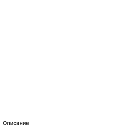
Описание
Характеристики
Отзывы (0)
Описание