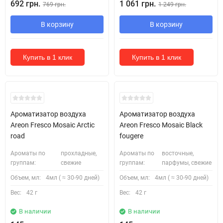
692 грн.
1 061 грн.
769 грн.
1 249 грн.
В корзину
В корзину
Купить в 1 клик
Купить в 1 клик
Ароматизатор воздуха
Ароматизатор воздуха
Areon Fresco Mosaic Arctic
Areon Fresco Mosaic Black
road
fougere
Ароматы по
прохладные,
Ароматы по
восточные,
группам:
свежие
группам:
парфумы, свежие
Объем, мл:
4мл ( ≈ 30-90 дней)
Объем, мл:
4мл ( ≈ 30-90 дней)
Вес:
42 г
Вес:
42 г
В наличии
В наличии