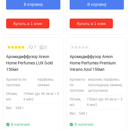
В корзину
В корзину
Купить в 1 клик
Купить в 1 клик
7
2
Аромадиффузор Areon
Аромадиффузор Areon
Home Perfumes LUX Gold
Home Perfumes Premium
150мл
Verano Azul 150мл
Ароматы по
парфумы,
Ароматы
морские, парфумы,
группам:
свежие
по
прохладные, свежие,
группам:
цитрусовые
Объем,
150мл (до 40 кв.м ≈ 3-
мл:
4 мес)
Объем,
150мл (до 40 кв.м ≈ 3-
мл:
4 мес)
Вес:
548 г
Вес:
548 г
В наличии
В наличии