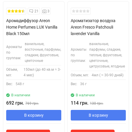
21
3
Аромадиффузор Areon
Ароматизатор воздуха
Home Perfumes LUX Vanilla
Areon Fresco Patchouli
Black 150мл
lavender Vanilla
ванильные,
ванильные,
Ароматы
восточные, парфумы,
Ароматы
парфумы, сладкие,
по
сладкие, фруктовые,
по
теплые, фруктовые,
группам:
цветочные
группам:
цветочные,
цитрусовые, ягодные
Объем,
150мл (до 40 кв.м ≈ 3-
мл:
4 мес)
Объем, мл:
4мл ( ≈ 30-90 дней)
Вес:
548 г
Вес:
36 г
В наличии
В наличии
692 грн.
114 грн.
769 грн.
130 грн.
В корзину
В корзину