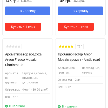
145 грн.
145 грн.
160 грн.
160 грн.
В корзину
В корзину
Купить в 1 клик
Купить в 1 клик
Кожні 1500₴ чеку = 1 тестер
1
Ароматизатор воздуха
Пробник-Тестер Areon
Areon Fresco Mosaic
Mosaic аромат - Arctic road
Charismatic
Ароматы по
прохладные,
группам:
свежие
Ароматы
парфумы, свежие,
по
фруктовые,
Объем, мл:
2мл
группам:
цитрусовые
Вес:
0 кг
Объем, мл:
4мл ( ≈ 30-90 дней)
Вес:
42 г
В наличии
В наличии