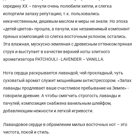
середину ХХ – пачули очень полюбили хиппи, и слегка
испортили запаху репутацию, т.к. пользовались
некачественным, дешевым маслом и меры не знали. Но эпоха
«детей-цветов» прошла, а пачули, как незаменимый компонент
пряных композиций со слегка восточным уклоном, остались.
Эта влажная, мускусно-земляная с древесным оттенком пряная
струя и выступает в качестве верхней ноты элитного
ароматизатора PATCHOULI - LAVENDER – VANILLA.
Нота сердца раскрывается лавандой, чей прохладный, чуть
суховатый аромат служит мощнейшим антистрессором. «Запах
лаванды продлевает ваше счастливое пребывание на Земле» -
говорили древние. А чтобы смягчить строгость лаванды и
пачулей, композиция снабжена ванильным шлейфом,
добавляющим нежности и легкой игривости.
Лавандовое сердце в обрамлении милых восточных нот – это
чистота, покой и стиль.