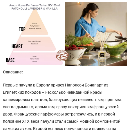
Описание:
Первые пачули в Европу привез Наполеон Бонапарт из
Египетских походов – несколько невиданной красы
кашемировых платков, благоухающих неизвестным, пряным,
слегка дымным, ароматом, сразу покорившим французский
двор. Французские парфюмеры встрепенулись, и в первой
половине Х1Х века пачули стали самой модной компонентой
дамских духов. Второй всплеск популярности пришелся на