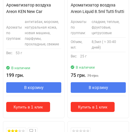
Ароматизатор воздуха
Ароматизатор воздуха
Areon KEN New Car
Areon Liquid 8.5ml Tutti frutti
антитабак, морские,
Ароматы
сладкие, теплые,
Ароматы
натуральная кожа,
по
фруктовые,
по
новая машина,
группам:
цитрусовые
группам:
парфумы,
Объем,
8,5мл ( ≈ 30-40
прохладные, свежие
мл:
дней)
Вес:
53 г
Вес:
25 г
В наличии
В наличии
199 грн.
75 грн.
79 грн.
В корзину
В корзину
Купить в 1 клик
Купить в 1 клик
1