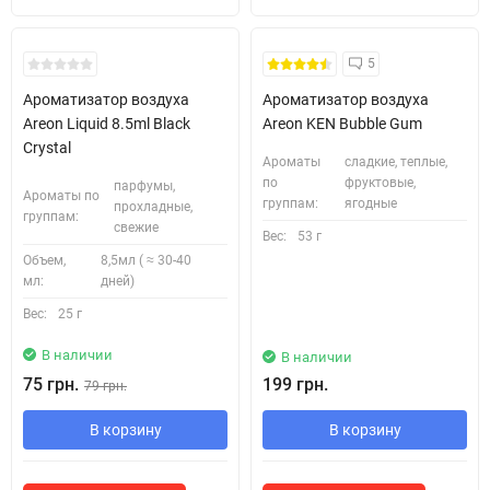
5
Ароматизатор воздуха
Ароматизатор воздуха
Areon Liquid 8.5ml Black
Areon KEN Bubble Gum
Crystal
Ароматы
сладкие, теплые,
по
фруктовые,
парфумы,
Ароматы по
группам:
ягодные
прохладные,
группам:
свежие
Вес:
53 г
Объем,
8,5мл ( ≈ 30-40
мл:
дней)
Вес:
25 г
В наличии
В наличии
75 грн.
199 грн.
79 грн.
В корзину
В корзину