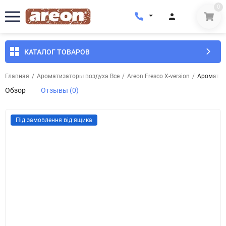
0
КАТАЛОГ ТОВАРОВ
Главная
/
Ароматизаторы воздуха Все
/
Areon Fresco X-version
/
Ароматиза
Обзор
Отзывы (0)
Під замовлення від ящика