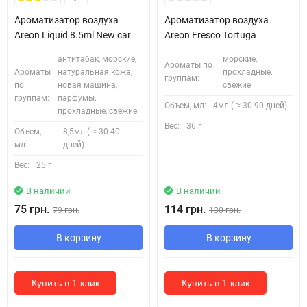
Ароматизатор воздуха
Ароматизатор воздуха
Areon Liquid 8.5ml New car
Areon Fresco Tortuga
антитабак, морские,
морские,
Ароматы по
Ароматы
натуральная кожа,
прохладные,
группам:
по
новая машина,
свежие
группам:
парфумы,
Объем, мл:
4мл ( ≈ 30-90 дней)
прохладные, свежие
Вес:
36 г
Объем,
8,5мл ( ≈ 30-40
мл:
дней)
Вес:
25 г
В наличии
В наличии
75 грн.
114 грн.
79 грн.
130 грн.
В корзину
В корзину
Купить в 1 клик
Купить в 1 клик