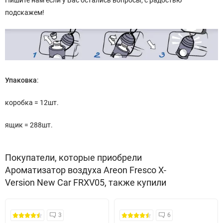
Пишите нам если у Вас остались вопросы, с радостью
подскажем!
Упаковка
:
коробка = 12шт.
ящик = 288шт.
Покупатели, которые приобрели
Ароматизатор воздуха Areon Fresco X-
Version New Car FRXV05, также купили
3
6