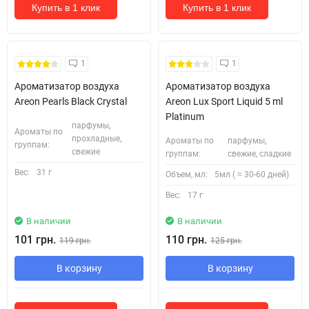
Купить в 1 клик
Купить в 1 клик
1
1
Ароматизатор воздуха
Ароматизатор воздуха
Areon Pearls Black Crystal
Areon Lux Sport Liquid 5 ml
Platinum
парфумы,
Ароматы по
прохладные,
Ароматы по
парфумы,
группам:
свежие
группам:
свежие, сладкие
Вес:
31 г
Объем, мл:
5мл ( ≈ 30-60 дней)
Вес:
17 г
В наличии
В наличии
101 грн.
110 грн.
119 грн.
125 грн.
В корзину
В корзину