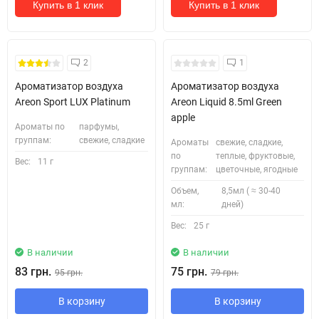
Купить в 1 клик
Купить в 1 клик
2
1
Ароматизатор воздуха
Ароматизатор воздуха
Areon Sport LUX Platinum
Areon Liquid 8.5ml Green
apple
Ароматы по
парфумы,
группам:
свежие, сладкие
Ароматы
свежие, сладкие,
по
теплые, фруктовые,
Вес:
11 г
группам:
цветочные, ягодные
Объем,
8,5мл ( ≈ 30-40
мл:
дней)
Вес:
25 г
В наличии
В наличии
83 грн.
75 грн.
95 грн.
79 грн.
В корзину
В корзину