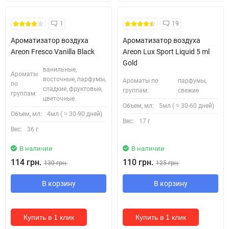
1
19
Ароматизатор воздуха
Ароматизатор воздуха
Areon Fresco Vanilla Black
Areon Lux Sport Liquid 5 ml
Gold
ванильные,
Ароматы
восточные, парфумы,
Ароматы по
парфумы,
по
сладкие, фруктовые,
группам:
свежие
группам:
цветочные
Объем, мл:
5мл ( ≈ 30-60 дней)
Объем, мл:
4мл ( ≈ 30-90 дней)
Вес:
17 г
Вес:
36 г
В наличии
В наличии
114 грн.
110 грн.
130 грн.
125 грн.
В корзину
В корзину
Купить в 1 клик
Купить в 1 клик