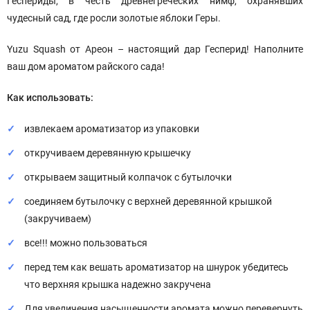
Геспериды, в честь древнегреческих нимф, охранявших
чудесный сад, где росли золотые яблоки Геры.
Yuzu Squash от Ареон – настоящий дар Гесперид! Наполните
ваш дом ароматом райского сада!
Как использовать:
извлекаем ароматизатор из упаковки
откручиваем деревянную крышечку
открываем защитный колпачок с бутылочки
соединяем бутылочку с верхней деревянной крышкой
(закручиваем)
все!!! можно пользоваться
перед тем как вешать ароматизатор на шнурок убедитесь
что верхняя крышка надежно закручена
Для увеличения насыщенности аромата можно перевернуть