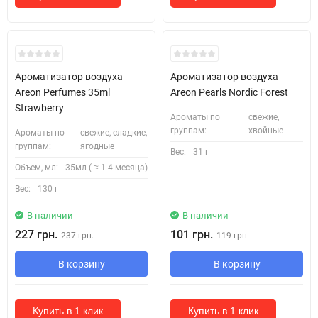
Ароматизатор воздуха
Ароматизатор воздуха
Areon Perfumes 35ml
Areon Pearls Nordic Forest
Strawberry
Ароматы по
свежие,
группам:
хвойные
Ароматы по
свежие, сладкие,
группам:
ягодные
Вес:
31 г
Объем, мл:
35мл ( ≈ 1-4 месяца)
Вес:
130 г
В наличии
В наличии
227 грн.
101 грн.
237 грн.
119 грн.
В корзину
В корзину
Купить в 1 клик
Купить в 1 клик