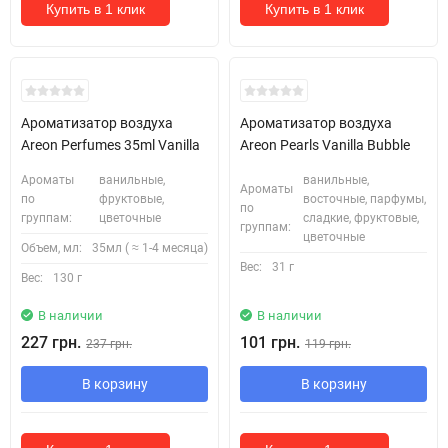
Купить в 1 клик
Купить в 1 клик
Ароматизатор воздуха
Ароматизатор воздуха
Areon Perfumes 35ml Vanilla
Areon Pearls Vanilla Bubble
Ароматы
ванильные,
ванильные,
Ароматы
по
фруктовые,
восточные, парфумы,
по
группам:
цветочные
сладкие, фруктовые,
группам:
цветочные
Объем, мл:
35мл ( ≈ 1-4 месяца)
Вес:
31 г
Вес:
130 г
В наличии
В наличии
227 грн.
101 грн.
237 грн.
119 грн.
В корзину
В корзину