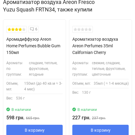
Ароматизатор воздуха Areon Fresco
Yuzu Squash FRTN34, также купили
Безкоштовна Доставка
6
Аромадиффузор Areon
Ароматизатор воздуха
Home Perfumes Bubble Gum
Areon Perfumes 35ml
150мл
Californian Cherry
Ароматы
сладкие, теплые,
Ароматы
свежие, сладкие,
по
фруктовые,
по
теплые, фруктовые,
группам:
ягодные
группам:
цветочные
Объем,
150мл (до 40 кв.м ≈ 3-
Объем, мл:
35мл ( ≈ 1-4 месяца)
мл:
4 мес)
Вес:
130 г
Вес:
536 г
В наличии
В наличии
598 грн.
227 грн.
665 грн.
237 грн.
В корзину
В корзину