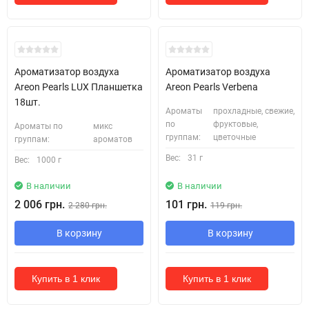
Ароматизатор воздуха
Ароматизатор воздуха
Areon Pearls LUX Планшетка
Areon Pearls Verbena
18шт.
Ароматы
прохладные, свежие,
по
фруктовые,
Ароматы по
микс
группам:
цветочные
группам:
ароматов
Вес:
31 г
Вес:
1000 г
В наличии
В наличии
2 006 грн.
101 грн.
2 280 грн.
119 грн.
В корзину
В корзину
Купить в 1 клик
Купить в 1 клик