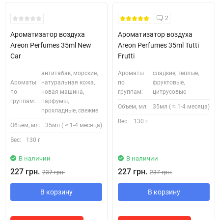
2
Ароматизатор воздуха
Ароматизатор воздуха
Areon Perfumes 35ml New
Areon Perfumes 35ml Tutti
Car
Frutti
антитабак, морские,
Ароматы
сладкие, теплые,
Ароматы
натуральная кожа,
по
фруктовые,
по
новая машина,
группам:
цитрусовые
группам:
парфумы,
Объем, мл:
35мл ( ≈ 1-4 месяца)
прохладные, свежие
Вес:
130 г
Объем, мл:
35мл ( ≈ 1-4 месяца)
Вес:
130 г
В наличии
В наличии
227 грн.
227 грн.
237 грн.
237 грн.
В корзину
В корзину