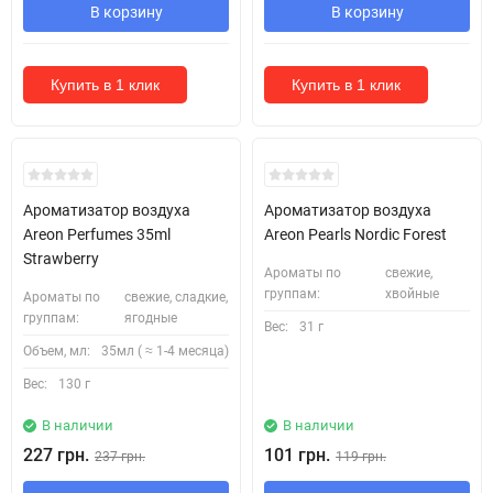
В корзину
В корзину
Купить в 1 клик
Купить в 1 клик
Ароматизатор воздуха
Ароматизатор воздуха
Areon Perfumes 35ml
Areon Pearls Nordic Forest
Strawberry
Ароматы по
свежие,
группам:
хвойные
Ароматы по
свежие, сладкие,
группам:
ягодные
Вес:
31 г
Объем, мл:
35мл ( ≈ 1-4 месяца)
Вес:
130 г
В наличии
В наличии
227 грн.
101 грн.
237 грн.
119 грн.