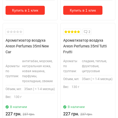
Купить в 1 клик
Купить в 1 клик
2
Ароматизатор воздуха
Ароматизатор воздуха
Areon Perfumes 35ml New
Areon Perfumes 35ml Tutti
Car
Frutti
антитабак, морские,
Ароматы
сладкие, теплые,
Ароматы
натуральная кожа,
по
фруктовые,
по
новая машина,
группам:
цитрусовые
группам:
парфумы,
Объем, мл:
35мл ( ≈ 1-4 месяца)
прохладные, свежие
Вес:
130 г
Объем, мл:
35мл ( ≈ 1-4 месяца)
Вес:
130 г
В наличии
В наличии
227 грн.
227 грн.
237 грн.
237 грн.