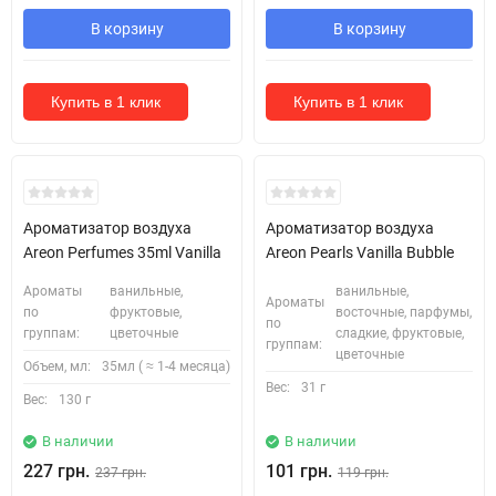
В корзину
В корзину
Купить в 1 клик
Купить в 1 клик
Ароматизатор воздуха
Ароматизатор воздуха
Areon Perfumes 35ml Vanilla
Areon Pearls Vanilla Bubble
Ароматы
ванильные,
ванильные,
Ароматы
по
фруктовые,
восточные, парфумы,
по
группам:
цветочные
сладкие, фруктовые,
группам:
цветочные
Объем, мл:
35мл ( ≈ 1-4 месяца)
Вес:
31 г
Вес:
130 г
В наличии
В наличии
227 грн.
101 грн.
237 грн.
119 грн.