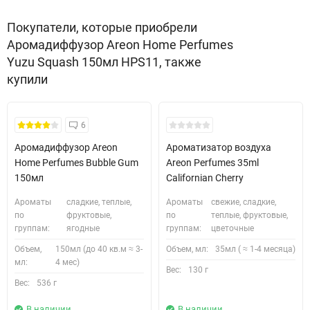
Покупатели, которые приобрели
Аромадиффузор Areon Home Perfumes
Yuzu Squash 150мл HPS11, также
купили
Безкоштовна Доставка
6
Аромадиффузор Areon
Ароматизатор воздуха
Home Perfumes Bubble Gum
Areon Perfumes 35ml
150мл
Californian Cherry
Ароматы
сладкие, теплые,
Ароматы
свежие, сладкие,
по
фруктовые,
по
теплые, фруктовые,
группам:
ягодные
группам:
цветочные
Объем,
150мл (до 40 кв.м ≈ 3-
Объем, мл:
35мл ( ≈ 1-4 месяца)
мл:
4 мес)
Вес:
130 г
Вес:
536 г
В наличии
В наличии