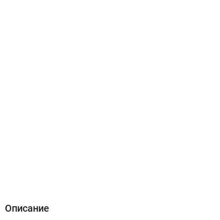
Описание
Характеристики
Отзывы (9)
Описание