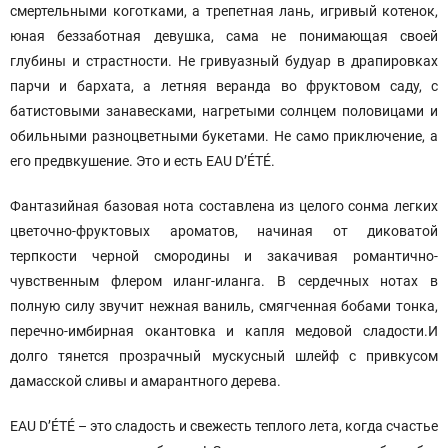
смертельными коготками, а трепетная лань, игривый котенок,
юная беззаботная девушка, сама не понимающая своей
глубины и страстности. Не гривуазный будуар в драпировках
парчи и бархата, а летняя веранда во фруктовом саду, с
батистовыми занавесками, нагретыми солнцем половицами и
обильными разноцветными букетами. Не само приключение, а
его предвкушение. Это и есть EAU D’ÉTÉ.
Фантазийная базовая нота составлена из целого сонма легких
цветочно-фруктовых ароматов, начиная от диковатой
терпкости черной смородины и закачивая романтично-
чувственным флером иланг-иланга. В сердечных нотах в
полную силу звучит нежная ваниль, смягченная бобами тонка,
перечно-имбирная окантовка и капля медовой сладости.И
долго тянется прозрачный мускусный шлейф с привкусом
дамасской сливы и амарантного дерева.
EAU D’ÉTÉ – это сладость и свежесть теплого лета, когда счастье