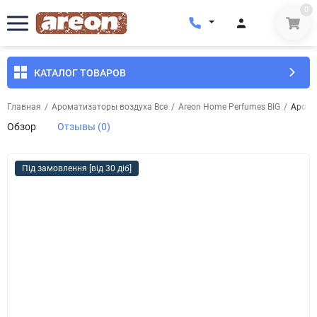
0
КАТАЛОГ ТОВАРОВ
Главная
/
Ароматизаторы воздуха Все
/
Areon Home Perfumes BIG
/
Арома
Обзор
Отзывы (0)
Під замовлення [від 30 діб]