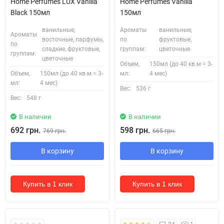
Home Perfumes LUX Vanilla
Home Perfumes Vanilla
Black 150мл
150мл
ванильные,
Ароматы
ванильные,
Ароматы
восточные, парфумы,
по
фруктовые,
по
сладкие, фруктовые,
группам:
цветочные
группам:
цветочные
Объем,
150мл (до 40 кв.м ≈ 3-
Объем,
150мл (до 40 кв.м ≈ 3-
мл:
4 мес)
мл:
4 мес)
Вес:
536 г
Вес:
548 г
В наличии
В наличии
692 грн.
598 грн.
769 грн.
665 грн.
В корзину
В корзину
Купить в 1 клик
Купить в 1 клик
Безкоштовна Доставка