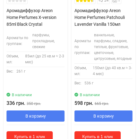
24
1
Аромадиффузор Areon
Аромадиффузор Areon
Home Perfumes X-version
Home Perfumes Patchouli
85ml Black Crystal
Lavender Vanilla 150мл
парфумы,
ванильные,
Ароматы по
прохладные,
Ароматы
парфумы, сладкие,
группам:
свежие
по
теплые, фруктовые,
группам:
цветочные,
Объем,
85мл (до 25 кв.м ≈ 2-3
цитрусовые, ягодные
мл:
мес)
Объем,
150мл (до 40 кв.м ≈ 3-
Вес:
261 г
мл:
4 мес)
Вес:
536 г
В наличии
В наличии
336 грн.
598 грн.
350 грн.
665 грн.
В корзину
В корзину
Купить в 1 клик
Купить в 1 клик