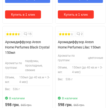
Купить в 1 клик
Купить в 1 клик
Безкоштовна Доставка
Знову в наявності +
15
2
безкоштовна доставка!
Аромадиффузор Areon
Аромадиффузор Areon
Home Perfumes Black Crystal
Home Perfumes Lilac 150мл
150мл
Ароматы по
цветочные
группам:
парфумы,
Ароматы по
прохладные,
Объем,
150мл (до 40 кв.м ≈ 3-
группам:
свежие
мл:
4 мес)
Объем,
150мл (до 40 кв.м ≈ 3-
Вес:
536 г
мл:
4 мес)
Вес:
536 г
В наличии
В наличии
598 грн.
598 грн.
665 грн.
665 грн.