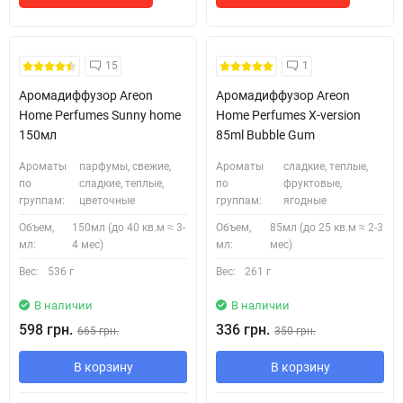
Безкоштовна Доставка
15
1
Аромадиффузор Areon
Аромадиффузор Areon
Home Perfumes Sunny home
Home Perfumes X-version
150мл
85ml Bubble Gum
Ароматы
парфумы, свежие,
Ароматы
сладкие, теплые,
по
сладкие, теплые,
по
фруктовые,
группам:
цветочные
группам:
ягодные
Объем,
150мл (до 40 кв.м ≈ 3-
Объем,
85мл (до 25 кв.м ≈ 2-3
мл:
4 мес)
мл:
мес)
Вес:
536 г
Вес:
261 г
В наличии
В наличии
598 грн.
336 грн.
665 грн.
350 грн.
В корзину
В корзину