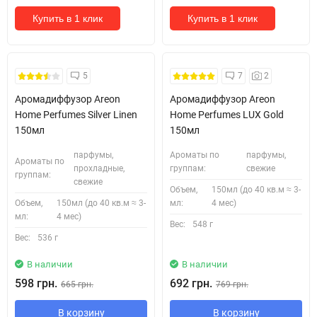
Купить в 1 клик
Купить в 1 клик
Знову в наявності +
5
7
2
безкоштовна доставка!
Аромадиффузор Areon
Аромадиффузор Areon
Home Perfumes Silver Linen
Home Perfumes LUX Gold
150мл
150мл
парфумы,
Ароматы по
парфумы,
Ароматы по
прохладные,
группам:
свежие
группам:
свежие
Объем,
150мл (до 40 кв.м ≈ 3-
Объем,
150мл (до 40 кв.м ≈ 3-
мл:
4 мес)
мл:
4 мес)
Вес:
548 г
Вес:
536 г
В наличии
В наличии
598 грн.
692 грн.
665 грн.
769 грн.
В корзину
В корзину