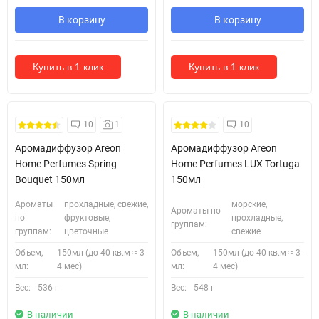
В корзину
В корзину
Купить в 1 клик
Купить в 1 клик
Безкоштовна Доставка
10
1
10
Аромадиффузор Areon
Аромадиффузор Areon
Home Perfumes Spring
Home Perfumes LUX Tortuga
Bouquet 150мл
150мл
Ароматы
прохладные, свежие,
морские,
Ароматы по
по
фруктовые,
прохладные,
группам:
группам:
цветочные
свежие
Объем,
150мл (до 40 кв.м ≈ 3-
Объем,
150мл (до 40 кв.м ≈ 3-
мл:
4 мес)
мл:
4 мес)
Вес:
536 г
Вес:
548 г
В наличии
В наличии