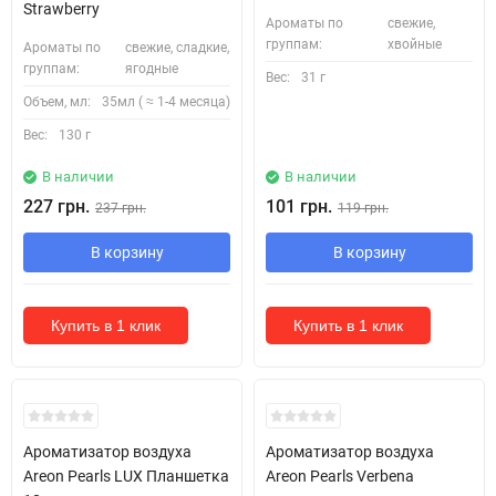
Strawberry
Ароматы по
свежие,
группам:
хвойные
Ароматы по
свежие, сладкие,
группам:
ягодные
Вес:
31 г
Объем, мл:
35мл ( ≈ 1-4 месяца)
Вес:
130 г
В наличии
В наличии
227 грн.
101 грн.
237 грн.
119 грн.
В корзину
В корзину
Купить в 1 клик
Купить в 1 клик
Ароматизатор воздуха
Ароматизатор воздуха
Areon Pearls LUX Планшетка
Areon Pearls Verbena