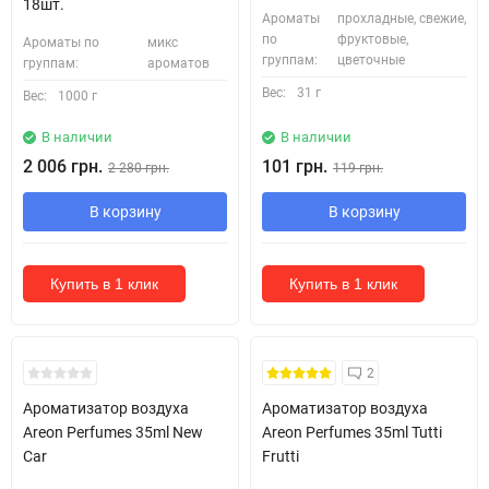
18шт.
Ароматы
прохладные, свежие,
по
фруктовые,
Ароматы по
микс
группам:
цветочные
группам:
ароматов
Вес:
31 г
Вес:
1000 г
В наличии
В наличии
2 006 грн.
101 грн.
2 280 грн.
119 грн.
В корзину
В корзину
Купить в 1 клик
Купить в 1 клик
2
Ароматизатор воздуха
Ароматизатор воздуха
Areon Perfumes 35ml New
Areon Perfumes 35ml Tutti
Car
Frutti