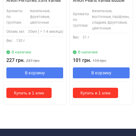
Areon Perfumes 35ml Vanilla
Areon Pearls Vanilla Bubble
Ароматы
ванильные,
ванильные,
Ароматы
по
фруктовые,
восточные, парфумы,
по
группам:
цветочные
сладкие, фруктовые,
группам:
цветочные
Объем, мл:
35мл ( ≈ 1-4 месяца)
Вес:
31 г
Вес:
130 г
В наличии
В наличии
227 грн.
101 грн.
237 грн.
119 грн.
В корзину
В корзину
Купить в 1 клик
Купить в 1 клик