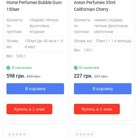
Home Perfumes Bubble Gum
Areon Perfumes 35ml
150мл
Californian Cherry
Ароматы
сладкие, теплые,
Ароматы
свежие, сладкие,
по
фруктовые,
по
теплые, фруктовые,
группам:
ягодные
группам:
цветочные
Объем,
150мл (до 40 кв.м ≈ 3-
Объем, мл:
35мл ( ≈ 1-4 месяца)
мл:
4 мес)
Вес:
130 г
Вес:
536 г
В наличии
В наличии
598 грн.
227 грн.
665 грн.
237 грн.
В корзину
В корзину
Купить в 1 клик
Купить в 1 клик