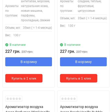
антитабак, морские,
Ароматы
сладкие, теплые,
Ароматы
натуральная кожа,
по
фруктовые,
по
новая машина,
группам:
цитрусовые
группам:
парфумы,
Объем, мл:
35мл ( ≈ 1-4 месяца)
прохладные, свежие
Вес:
130 г
Объем, мл:
35мл ( ≈ 1-4 месяца)
Вес:
130 г
В наличии
В наличии
227 грн.
227 грн.
237 грн.
237 грн.
В корзину
В корзину
Купить в 1 клик
Купить в 1 клик
Ароматизатор воздуха
Ароматизатор воздуха