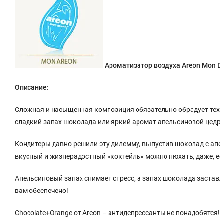
Ароматизатор воздуха Areon Mon D
Описание:
Сложная и насыщенная композиция обязательно обрадует тех, 
сладкий запах шоколада или яркий аромат апельсиновой цед
Кондитеры давно решили эту дилемму, выпустив шоколад с апе
вкусный и жизнерадостный «коктейль» можно нюхать, даже, ес
Апельсиновый запах снимает стресс, а запах шоколада заста
вам обеспечено!
Chocolate+Orange от Areon – антидепрессанты не понадобятся!