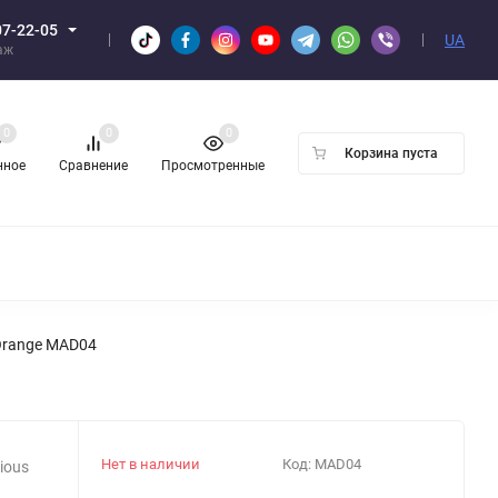
07-22-05
UA
аж
0
0
0
Корзина пуста
нное
Сравнение
Просмотренные
Н ОПТОМ
+Orange MAD04
Нет в наличии
Код:
MAD04
ious