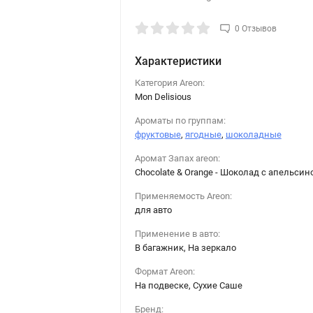
0 Отзывов
Характеристики
Категория Areon:
Mon Delisious
Ароматы по группам:
фруктовые
,
ягодные
,
шоколадные
Аромат Запах areon:
Chocolate & Orange - Шоколад с апельсин
Применяемость Areon:
для авто
Применение в авто:
В багажник, На зеркало
Формат Areon:
На подвеске, Сухие Саше
Бренд: