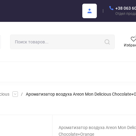
+38 063 6
купателю
Areon Каталог PDF
Отдел прод
Избра
РОМАТИЗАТОРЫ ДЛЯ АВТО
АРОМАТЫ ДЛЯ БИЗНЕСА
АРЕО
cious
/
Ароматизатор воздуха Areon Mon Delicious Chocolate
Ароматизатор воздуха Areon Mon Delic
Chocolate+Orange