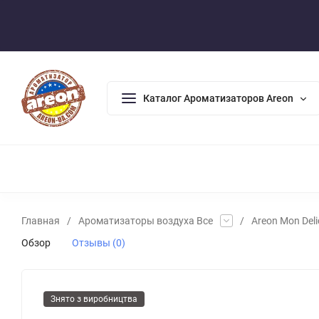
Оплата/Доставка
Возврат/Гарантия
Контакты
По
Каталог Ароматизаторов Areon
АРОМАДИФФУЗОРЫ
АРОМАТИЗАТОРЫ ДЛЯ ДОМА
А
Главная
/
Ароматизаторы воздуха Все
/
Areon Mon Deli
Обзор
Отзывы (0)
Знято з виробництва