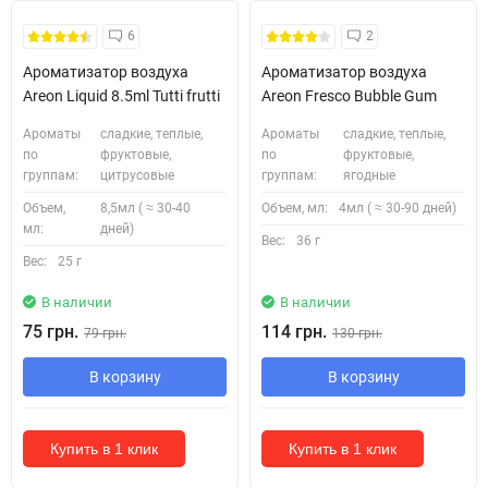
6
2
Ароматизатор воздуха
Ароматизатор воздуха
Areon Liquid 8.5ml Tutti frutti
Areon Fresco Bubble Gum
Ароматы
сладкие, теплые,
Ароматы
сладкие, теплые,
по
фруктовые,
по
фруктовые,
группам:
цитрусовые
группам:
ягодные
Объем,
8,5мл ( ≈ 30-40
Объем, мл:
4мл ( ≈ 30-90 дней)
мл:
дней)
Вес:
36 г
Вес:
25 г
В наличии
В наличии
75 грн.
114 грн.
79 грн.
130 грн.
В корзину
В корзину
Купить в 1 клик
Купить в 1 клик