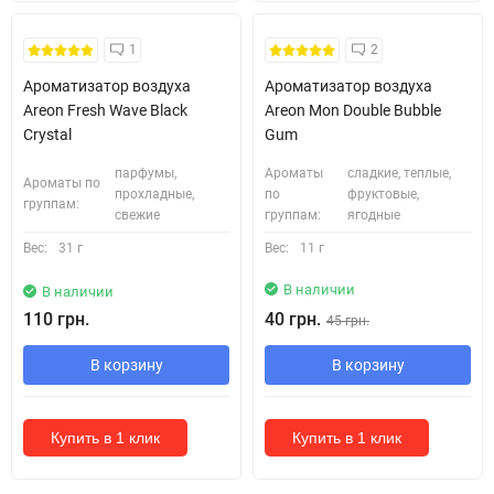
1
2
Ароматизатор воздуха
Ароматизатор воздуха
Areon Fresh Wave Black
Areon Mon Double Bubble
Crystal
Gum
парфумы,
Ароматы
сладкие, теплые,
Ароматы по
прохладные,
по
фруктовые,
группам:
свежие
группам:
ягодные
Вес:
31 г
Вес:
11 г
В наличии
В наличии
110 грн.
40 грн.
45 грн.
В корзину
В корзину
Купить в 1 клик
Купить в 1 клик