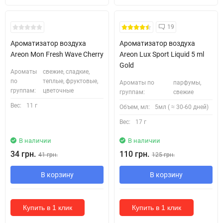
19
Ароматизатор воздуха
Ароматизатор воздуха
Areon Mon Fresh Wave Cherry
Areon Lux Sport Liquid 5 ml
Gold
Ароматы
свежие, сладкие,
по
теплые, фруктовые,
Ароматы по
парфумы,
группам:
цветочные
группам:
свежие
Вес:
11 г
Объем, мл:
5мл ( ≈ 30-60 дней)
Вес:
17 г
В наличии
В наличии
34 грн.
110 грн.
41 грн.
125 грн.
В корзину
В корзину
Купить в 1 клик
Купить в 1 клик