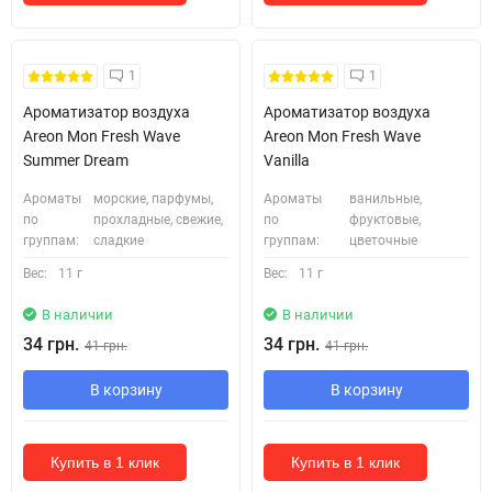
1
1
Ароматизатор воздуха
Ароматизатор воздуха
Areon Mon Fresh Wave
Areon Mon Fresh Wave
Summer Dream
Vanilla
Ароматы
морские, парфумы,
Ароматы
ванильные,
по
прохладные, свежие,
по
фруктовые,
группам:
сладкие
группам:
цветочные
Вес:
11 г
Вес:
11 г
В наличии
В наличии
34 грн.
34 грн.
41 грн.
41 грн.
В корзину
В корзину
Купить в 1 клик
Купить в 1 клик