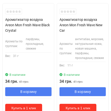
Ароматизатор воздуха
Ароматизатор воздуха
Areon Mon Fresh Wave Black
Areon Mon Fresh Wave New
Crystal
Car
парфумы,
антитабак, морские,
Ароматы по
прохладные,
Ароматы
натуральная кожа,
группам:
свежие
по
новая машина,
группам:
парфумы,
Вес:
31 г
прохладные, свежие
Вес:
11 г
В наличии
В наличии
34 грн.
34 грн.
41 грн.
41 грн.
В корзину
В корзину
Купить в 1 клик
Купить в 1 клик