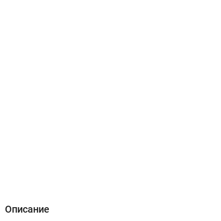
Описание
Характеристики
Отзывы (0)
Описание