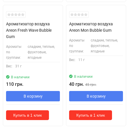
Ароматизатор воздуха
Ароматизатор воздуха
Areon Fresh Wave Bubble
Areon Mon Bubble Gum
Gum
Ароматы
сладкие, теплые,
по
фруктовые,
Ароматы
сладкие, теплые,
группам:
ягодные
по
фруктовые,
группам:
ягодные
Вес:
11 г
Вес:
31 г
В наличии
В наличии
110 грн.
40 грн.
45 грн.
В корзину
В корзину
Купить в 1 клик
Купить в 1 клик