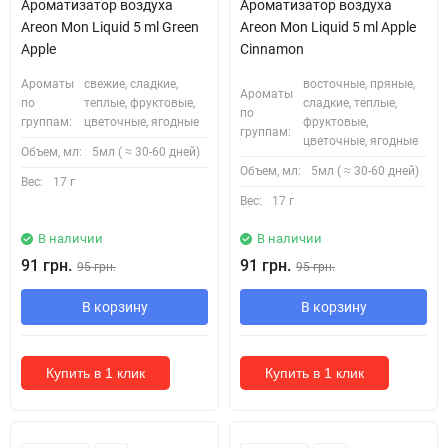
Ароматизатор воздуха
Ароматизатор воздуха
Areon Mon Liquid 5 ml Green
Areon Mon Liquid 5 ml Apple
Apple
Cinnamon
Ароматы
свежие, сладкие,
восточные, пряные,
Ароматы
по
теплые, фруктовые,
сладкие, теплые,
по
группам:
цветочные, ягодные
фруктовые,
группам:
цветочные, ягодные
Объем, мл:
5мл ( ≈ 30-60 дней)
Объем, мл:
5мл ( ≈ 30-60 дней)
Вес:
17 г
Вес:
17 г
В наличии
В наличии
91 грн.
91 грн.
95 грн.
95 грн.
В корзину
В корзину
Купить в 1 клик
Купить в 1 клик