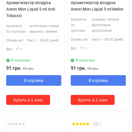
Ароматизатор воздуха
Ароматизатор воздуха
Areon Mon Liquid 5 ml Anti
Areon Mon Liquid 5 ml Melon
Tobacco
Ароматы
сладкие, теплые,
по
фруктовые,
Ароматы
антитабак, новая
группам:
цитрусовые
по группам:
машина, свежие
Объем, мл:
5мл ( ≈ 30-60 дней)
Объем, мл:
5мл ( ≈ 30-60 дней)
Вес:
17 г
Вес:
17 г
В наличии
В наличии
91 грн.
91 грн.
95 грн.
95 грн.
В корзину
В корзину
Купить в 1 клик
Купить в 1 клик
1