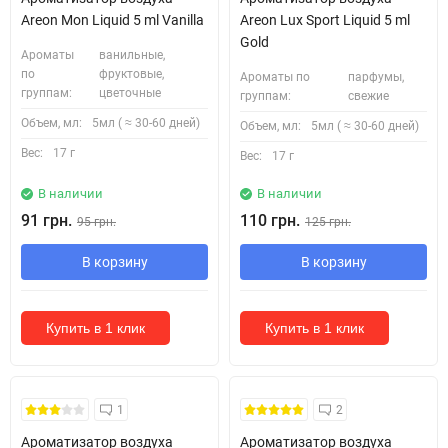
Areon Mon Liquid 5 ml Vanilla
Areon Lux Sport Liquid 5 ml
Gold
Ароматы
ванильные,
по
фруктовые,
Ароматы по
парфумы,
группам:
цветочные
группам:
свежие
Объем, мл:
5мл ( ≈ 30-60 дней)
Объем, мл:
5мл ( ≈ 30-60 дней)
Вес:
17 г
Вес:
17 г
В наличии
В наличии
91 грн.
110 грн.
95 грн.
125 грн.
В корзину
В корзину
Купить в 1 клик
Купить в 1 клик
1
2
Ароматизатор воздуха
Ароматизатор воздуха