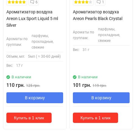
6
1
Ароматизатор воздуха
Ароматизатор воздуха
Areon Lux Sport Liquid 5 ml
Areon Pearls Black Crystal
Silver
парфумы,
Ароматы по
прохладные,
парфумы,
группам:
Ароматы по
свежие
прохладные,
группам:
свежие
Вес:
31 г
Объем, мл:
5мл ( ≈ 30-60 дней)
Вес:
17 г
В наличии
В наличии
110 грн.
101 грн.
125 грн.
119 грн.
В корзину
В корзину
Купить в 1 клик
Купить в 1 клик