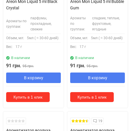
Areon Mon Liquid 5 ml Black
Areon Mon Liquid 5 ml Bubble
Crystal
Gum
парфумы,
Ароматы
сладкие, теплые,
Ароматы по
прохладные,
по
фруктовые,
группам:
свежие
группам:
ягодные
Объем, мл:
5мл ( ≈ 30-60 дней)
Объем, мл:
5мл ( ≈ 30-60 дней)
Вес:
17 г
Вес:
17 г
В наличии
В наличии
91 грн.
91 грн.
95 грн.
95 грн.
В корзину
В корзину
Купить в 1 клик
Купить в 1 клик
19
Ароматизатор воздуха
Ароматизатор воздуха