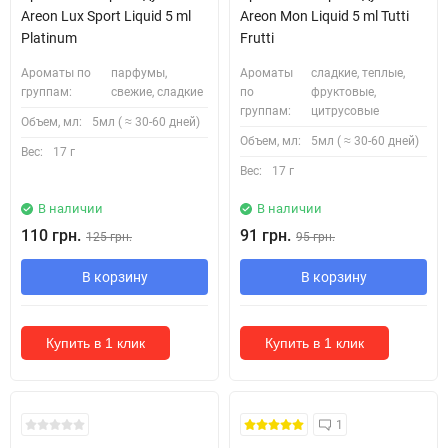
Areon Lux Sport Liquid 5 ml
Areon Mon Liquid 5 ml Tutti
Platinum
Frutti
Ароматы по
парфумы,
Ароматы
сладкие, теплые,
группам:
свежие, сладкие
по
фруктовые,
группам:
цитрусовые
Объем, мл:
5мл ( ≈ 30-60 дней)
Объем, мл:
5мл ( ≈ 30-60 дней)
Вес:
17 г
Вес:
17 г
В наличии
В наличии
110 грн.
91 грн.
125 грн.
95 грн.
В корзину
В корзину
Купить в 1 клик
Купить в 1 клик
1