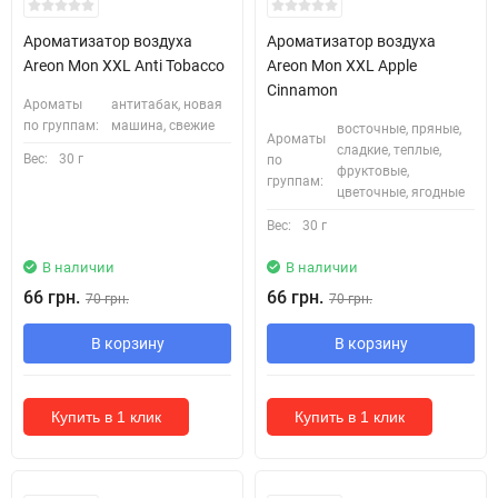
Ароматизатор воздуха
Ароматизатор воздуха
Areon Mon XXL Anti Tobacco
Areon Mon XXL Apple
Cinnamon
Ароматы
антитабак, новая
по группам:
машина, свежие
восточные, пряные,
Ароматы
сладкие, теплые,
Вес:
30 г
по
фруктовые,
группам:
цветочные, ягодные
Вес:
30 г
В наличии
В наличии
66 грн.
66 грн.
70 грн.
70 грн.
В корзину
В корзину
Купить в 1 клик
Купить в 1 клик