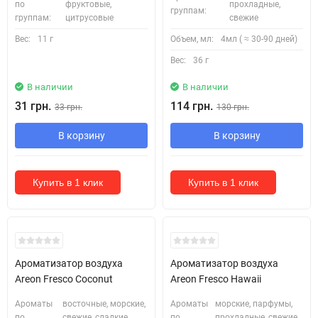
по
фруктовые,
прохладные,
группам:
группам:
цитрусовые
свежие
Вес:
11 г
Объем, мл:
4мл ( ≈ 30-90 дней)
Вес:
36 г
В наличии
В наличии
31 грн.
114 грн.
33 грн.
130 грн.
В корзину
В корзину
Купить в 1 клик
Купить в 1 клик
Ароматизатор воздуха
Ароматизатор воздуха
Areon Fresco Coconut
Areon Fresco Hawaii
Ароматы
восточные, морские,
Ароматы
морские, парфумы,
по
свежие, сладкие,
по
прохладные, свежие,