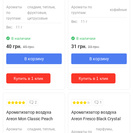
Ароматы
сладкие, теплые,
Ароматы по
кофейные
по
фруктовые,
группам:
группам:
цитрусовые
Вес:
11 г
Вес:
11 г
В наличии
В наличии
40 грн.
31 грн.
45 грн.
33 грн.
В корзину
В корзину
Купить в 1 клик
Купить в 1 клик
2
1
Ароматизатор воздуха
Ароматизатор воздуха
Areon Mon Classic Peach
Areon Fresco Black Crystal
Ароматы
сладкие, теплые,
парфумы,
Ароматы по