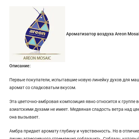
Ароматизатор воздуха Areon Mosai
Описание:
Первые покупатели, испытавшие новую линейку духов для маш
аромат со сладковатым вкусом.
Эта цветочно-амбровая композиция явно относится к группе 
азиатскими духами не имеет. Медвяная сладость ветра над цв
она вызывает.
Амбра придает аромату глубину и чувственность. Но в отличи
лишен агрессивного стремления соблазнить. Соблазн, которы