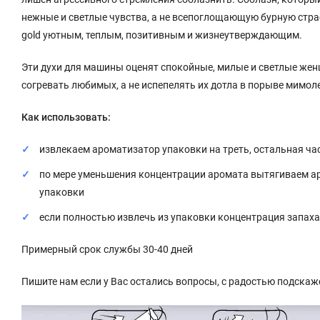
нежные и светлые чувства, а не всепоглощающую бурную стра
gold уютным, теплым, позитивным и жизнеутверждающим.
Эти духи для машины оценят спокойные, милые и светлые жен
согревать любимых, а не испепелять их дотла в порыве мимоле
Как использовать:
извлекаем ароматизатор упаковки на треть, остальная ча
по мере уменьшения концентрации аромата вытягиваем аро
упаковки
если полностью извлечь из упаковки концентрация запах
Примерный срок службы 30-40 дней
Пишите нам если у Вас остались вопросы, с радостью подскаж