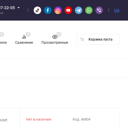
07-22-05
UA
аж
0
0
0
Корзина пуста
нное
Сравнение
Просмотренные
Н ОПТОМ
Нет в наличии
Код:
AM04
weet