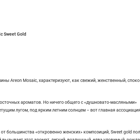
c Sweet Gold
ины Areon Mosaic, характеризуют, как свежий, женственный, спок
восточных ароматов. Но ничего общего с «душновато-масляными»
етущим лугом, под ярким летним солнцем – вот главная ассоциаци
е от большинства «откровенно женских» композиций, Sweet gold по
й вызывает этот аромат, легкий, воздушный, едва уловимый, рож