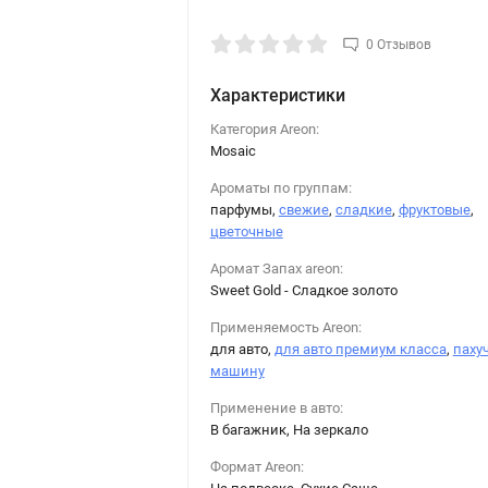
0 Отзывов
Характеристики
Категория Areon:
Mosaic
Ароматы по группам:
парфумы,
свежие
,
сладкие
,
фруктовые
,
цветочные
Аромат Запах areon:
Sweet Gold​ - Сладкое золото
Применяемость Areon:
для авто,
для авто премиум класса
,
пахуч
машину
Применение в авто:
В багажник, На зеркало
Формат Areon: