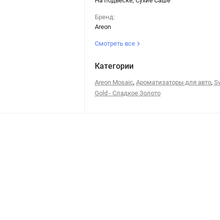
На подвеске, Сухие Саше
Бренд:
Areon
Смотреть все
Категории
,
,
Areon Mosaic
Ароматизаторы для авто
S
Gold - Сладкое Золото