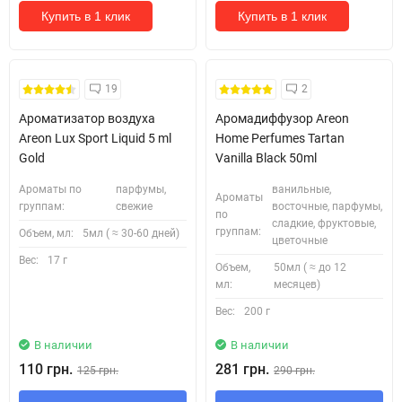
Купить в 1 клик
Купить в 1 клик
19
2
Ароматизатор воздуха
Аромадиффузор Areon
Areon Lux Sport Liquid 5 ml
Home Perfumes Tartan
Gold
Vanilla Black 50ml
Ароматы по
парфумы,
ванильные,
Ароматы
группам:
свежие
восточные, парфумы,
по
сладкие, фруктовые,
группам:
Объем, мл:
5мл ( ≈ 30-60 дней)
цветочные
Вес:
17 г
Объем,
50мл ( ≈ до 12
мл:
месяцев)
Вес:
200 г
В наличии
В наличии
110 грн.
281 грн.
125 грн.
290 грн.