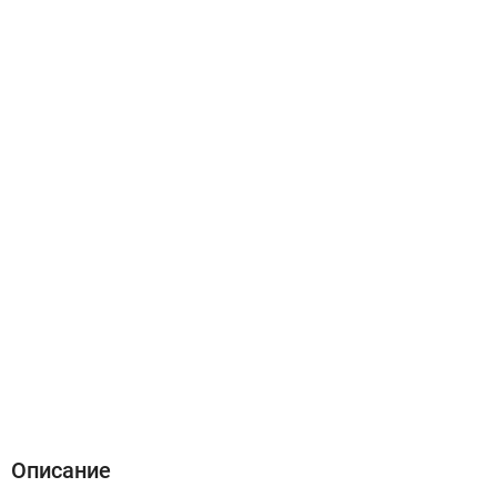
Описание
Характеристики
Отзывы (0)
Описание