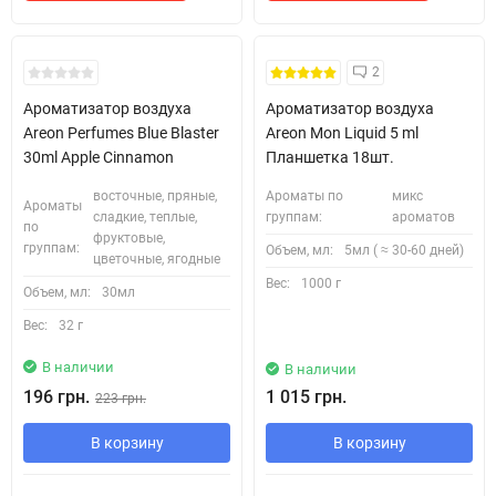
2
Ароматизатор воздуха
Ароматизатор воздуха
Areon Perfumes Blue Blaster
Areon Mon Liquid 5 ml
30ml Apple Cinnamon
Планшетка 18шт.
восточные, пряные,
Ароматы по
микс
Ароматы
сладкие, теплые,
группам:
ароматов
по
фруктовые,
группам:
Объем, мл:
5мл ( ≈ 30-60 дней)
цветочные, ягодные
Вес:
1000 г
Объем, мл:
30мл
Вес:
32 г
В наличии
В наличии
196 грн.
1 015 грн.
223 грн.
В корзину
В корзину