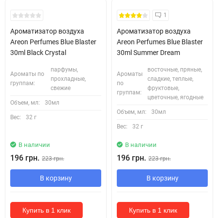
1
Ароматизатор воздуха
Ароматизатор воздуха
Areon Perfumes Blue Blaster
Areon Perfumes Blue Blaster
30ml Black Crystal
30ml Summer Dream
парфумы,
восточные, пряные,
Ароматы по
Ароматы
прохладные,
сладкие, теплые,
группам:
по
свежие
фруктовые,
группам:
цветочные, ягодные
Объем, мл:
30мл
Объем, мл:
30мл
Вес:
32 г
Вес:
32 г
В наличии
В наличии
196 грн.
196 грн.
223 грн.
223 грн.
В корзину
В корзину
Купить в 1 клик
Купить в 1 клик