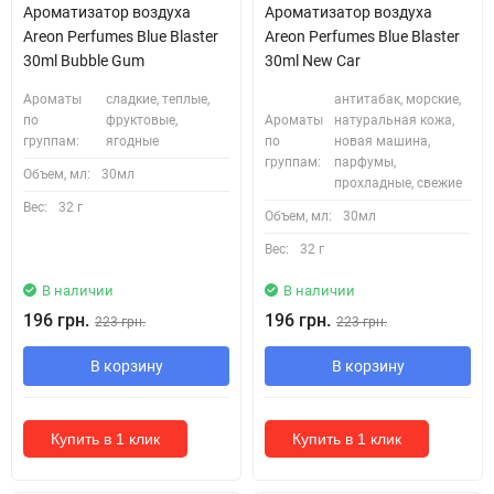
Ароматизатор воздуха
Ароматизатор воздуха
Areon Perfumes Blue Blaster
Areon Perfumes Blue Blaster
30ml Bubble Gum
30ml New Car
Ароматы
сладкие, теплые,
антитабак, морские,
по
фруктовые,
Ароматы
натуральная кожа,
группам:
ягодные
по
новая машина,
группам:
парфумы,
Объем, мл:
30мл
прохладные, свежие
Вес:
32 г
Объем, мл:
30мл
Вес:
32 г
В наличии
В наличии
196 грн.
196 грн.
223 грн.
223 грн.
В корзину
В корзину
Купить в 1 клик
Купить в 1 клик