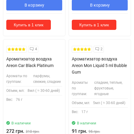
В корзину
В корзину
Купить в 1 клик
Купить в 1 клик
4
2
Ароматизатор воздуха
Ароматизатор воздуха
Areon Car Black Platinum
Areon Mon Liquid 5 ml Bubble
Gum
Ароматы по
парфумы,
группам:
свежие, сладкие
Ароматы
сладкие, теплые,
по
фруктовые,
Объем, мл:
8мл ( ≈ 30-60 дней)
группам:
ягодные
Вес:
76 г
Объем, мл:
5мл ( ≈ 30-60 дней)
Вес:
17 г
В наличии
В наличии
272 грн.
91 грн.
310 грн.
95 грн.