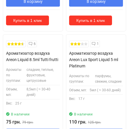
В корзину
В корзину
Купить в 1 клик
Купить в 1 клик
6
1
Ароматизатор воздуха
Ароматизатор воздуха
Areon Liquid 8.5ml Tutti frutti
Areon Lux Sport Liquid 5 ml
Platinum
Ароматы
сладкие, теплые,
по
фруктовые,
Ароматы по
парфумы,
группам:
цитрусовые
группам:
свежие, сладкие
Объем,
8,5мл ( ≈ 30-40
Объем, мл:
5мл ( ≈ 30-60 дней)
мл:
дней)
Вес:
17 г
Вес:
25 г
В наличии
В наличии
75 грн.
110 грн.
79 грн.
125 грн.