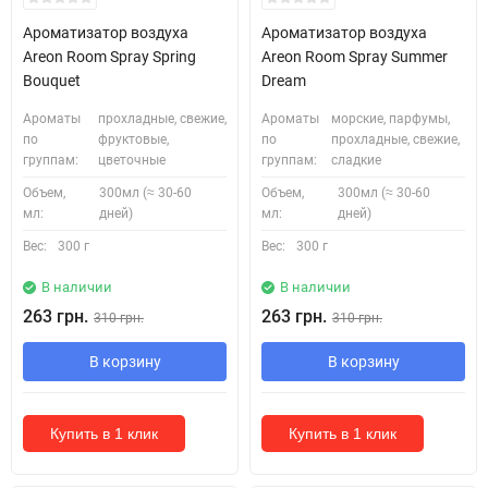
Ароматизатор воздуха
Ароматизатор воздуха
Areon Room Spray Spring
Areon Room Spray Summer
Bouquet
Dream
Ароматы
прохладные, свежие,
Ароматы
морские, парфумы,
по
фруктовые,
по
прохладные, свежие,
группам:
цветочные
группам:
сладкие
Объем,
300мл (≈ 30-60
Объем,
300мл (≈ 30-60
мл:
дней)
мл:
дней)
Вес:
300 г
Вес:
300 г
В наличии
В наличии
263 грн.
263 грн.
310 грн.
310 грн.
В корзину
В корзину
Купить в 1 клик
Купить в 1 клик