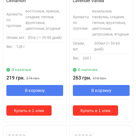
Cinnamon
Lavender Vanilla
восточные, пряные,
ванильные,
Ароматы
сладкие, теплые,
Ароматы
парфумы, сладкие,
по
фруктовые,
по
теплые, фруктовые,
группам:
цветочные, ягодные
группам:
цветочные,
цитрусовые, ягодные
Объем, мл:
85гр ( ≈ 30-90 дней)
Объем,
300мл (≈ 30-60
Вес:
128 г
мл:
дней)
Вес:
300 г
В наличии
В наличии
219 грн.
263 грн.
274 грн.
310 грн.
В корзину
В корзину
Купить в 1 клик
Купить в 1 клик