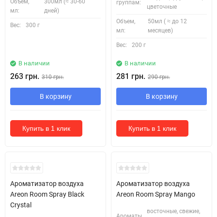
Объем,
300мл (≈ 30-60
группам:
цветочные
мл:
дней)
Объем,
50мл ( ≈ до 12
Вес:
300 г
мл:
месяцев)
Вес:
200 г
В наличии
В наличии
263 грн.
281 грн.
310 грн.
290 грн.
В корзину
В корзину
Купить в 1 клик
Купить в 1 клик
Ароматизатор воздуха
Ароматизатор воздуха
Areon Room Spray Black
Areon Room Spray Mango
Crystal
восточные, свежие,
Ароматы