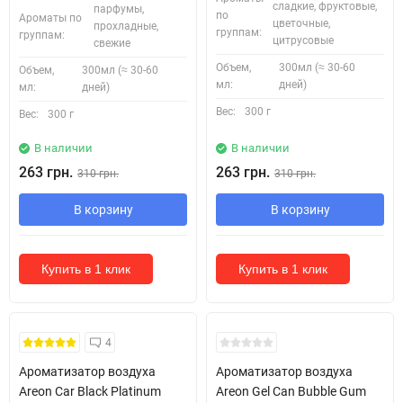
сладкие, фруктовые,
парфумы,
по
Ароматы по
цветочные,
прохладные,
группам:
группам:
цитрусовые
свежие
Объем,
300мл (≈ 30-60
Объем,
300мл (≈ 30-60
мл:
дней)
мл:
дней)
Вес:
300 г
Вес:
300 г
В наличии
В наличии
263 грн.
263 грн.
310 грн.
310 грн.
В корзину
В корзину
Купить в 1 клик
Купить в 1 клик
4
Ароматизатор воздуха
Ароматизатор воздуха
Areon Car Black Platinum
Areon Gel Can Bubble Gum