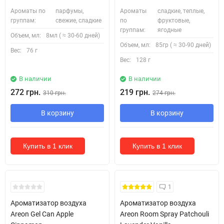
Ароматы по
парфумы,
Ароматы
сладкие, теплые,
группам:
свежие, сладкие
по
фруктовые,
группам:
ягодные
Объем, мл:
8мл ( ≈ 30-60 дней)
Объем, мл:
85гр ( ≈ 30-90 дней)
Вес:
76 г
Вес:
128 г
В наличии
В наличии
272 грн.
219 грн.
310 грн.
274 грн.
В корзину
В корзину
Купить в 1 клик
Купить в 1 клик
1
Ароматизатор воздуха
Ароматизатор воздуха
Areon Gel Can Apple
Areon Room Spray Patchouli