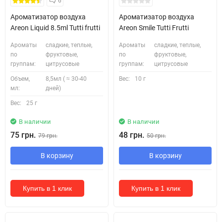
6
Ароматизатор воздуха
Ароматизатор воздуха
Areon Liquid 8.5ml Tutti frutti
Areon Smile Tutti Frutti
Ароматы
сладкие, теплые,
Ароматы
сладкие, теплые,
по
фруктовые,
по
фруктовые,
группам:
цитрусовые
группам:
цитрусовые
Объем,
8,5мл ( ≈ 30-40
Вес:
10 г
мл:
дней)
Вес:
25 г
В наличии
В наличии
75 грн.
48 грн.
79 грн.
50 грн.
В корзину
В корзину
Купить в 1 клик
Купить в 1 клик