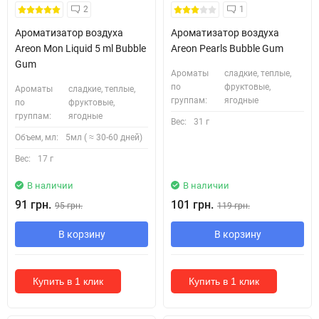
2
1
Ароматизатор воздуха
Ароматизатор воздуха
Areon Mon Liquid 5 ml Bubble
Areon Pearls Bubble Gum
Gum
Ароматы
сладкие, теплые,
по
фруктовые,
Ароматы
сладкие, теплые,
группам:
ягодные
по
фруктовые,
группам:
ягодные
Вес:
31 г
Объем, мл:
5мл ( ≈ 30-60 дней)
Вес:
17 г
В наличии
В наличии
91 грн.
101 грн.
95 грн.
119 грн.
В корзину
В корзину
Купить в 1 клик
Купить в 1 клик