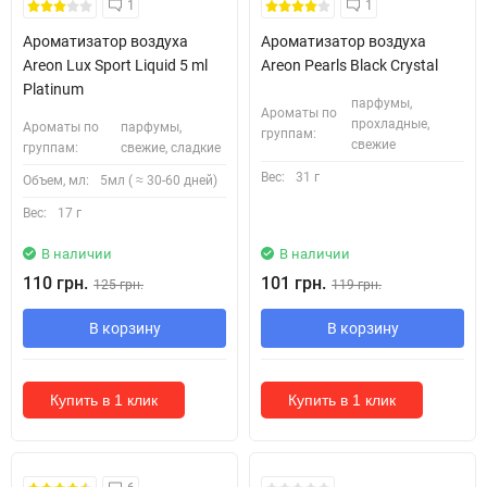
1
1
Ароматизатор воздуха
Ароматизатор воздуха
Areon Lux Sport Liquid 5 ml
Areon Pearls Black Crystal
Platinum
парфумы,
Ароматы по
прохладные,
Ароматы по
парфумы,
группам:
свежие
группам:
свежие, сладкие
Вес:
31 г
Объем, мл:
5мл ( ≈ 30-60 дней)
Вес:
17 г
В наличии
В наличии
110 грн.
101 грн.
125 грн.
119 грн.
В корзину
В корзину
Купить в 1 клик
Купить в 1 клик