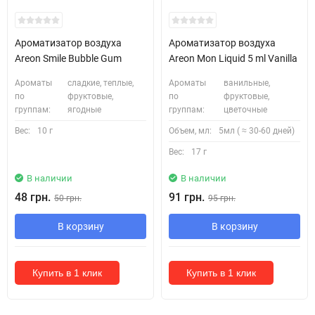
Ароматизатор воздуха
Ароматизатор воздуха
Areon Smile Bubble Gum
Areon Mon Liquid 5 ml Vanilla
Ароматы
сладкие, теплые,
Ароматы
ванильные,
по
фруктовые,
по
фруктовые,
группам:
ягодные
группам:
цветочные
Вес:
10 г
Объем, мл:
5мл ( ≈ 30-60 дней)
Вес:
17 г
В наличии
В наличии
48 грн.
91 грн.
50 грн.
95 грн.
В корзину
В корзину
Купить в 1 клик
Купить в 1 клик