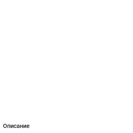
Описание
Характеристики
Отзывы (1)
Описание