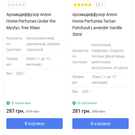
1
Аромадиффузор Areon
Аромадиффузор Areon
Home Perfumes Under the
Home Perfumes Tartan
Mystyc Tree 50мл
Patchouli Lavender Vanilla
50ml
Ароматы
бальзамичский,
по
деревяный, свежие,
ванильные,
группам:
травяной
Ароматы
парфумы, сладкие,
по
теплые, фруктовые,
Объем,
50мл ( ≈ до 12
группам:
цветочные,
мл:
месяцев)
цитрусовые, ягодные
Вес:
200 г
Объем,
50мл ( ≈ до 12
мл:
месяцев)
Вес:
200 г
В наличии
В наличии
287 грн.
281 грн.
319 грн.
290 грн.
В корзину
В корзину