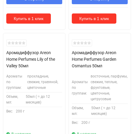
Купить в 1 клик
Купить в 1 клик
Аромадиффузор Areon
Аромадиффузор Areon
Home Perfumes Lily of the
Home Perfumes Garden
Valley 50мл
Osmantus 50мл
Ароматы
прохладные,
восточные, парфумы,
по
свежие, травяной,
Ароматы
свежие, теплые,
группам:
цветочные
по
фруктовые,
группам:
цветочные,
Объем,
50мл ( ≈ до 12
цитрусовые
мл:
месяцев)
Объем,
50мл ( ≈ до 12
Вес:
200 г
мл:
месяцев)
Вес:
200 г
В наличии
В наличии