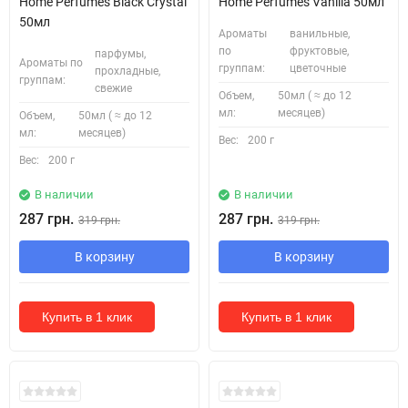
Home Perfumes Black Crystal
Home Perfumes Vanilla 50мл
50мл
Ароматы
ванильные,
по
фруктовые,
парфумы,
Ароматы по
группам:
цветочные
прохладные,
группам:
свежие
Объем,
50мл ( ≈ до 12
мл:
месяцев)
Объем,
50мл ( ≈ до 12
мл:
месяцев)
Вес:
200 г
Вес:
200 г
В наличии
В наличии
287 грн.
287 грн.
319 грн.
319 грн.
В корзину
В корзину
Купить в 1 клик
Купить в 1 клик