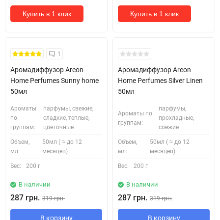
Купить в 1 клик
Купить в 1 клик
1
Аромадиффузор Areon
Аромадиффузор Areon
Home Perfumes Sunny home
Home Perfumes Silver Linen
50мл
50мл
Ароматы
парфумы, свежие,
парфумы,
Ароматы по
по
сладкие, теплые,
прохладные,
группам:
группам:
цветочные
свежие
Объем,
50мл ( ≈ до 12
Объем,
50мл ( ≈ до 12
мл:
месяцев)
мл:
месяцев)
Вес:
200 г
Вес:
200 г
В наличии
В наличии
287 грн.
287 грн.
319 грн.
319 грн.
В корзину
В корзину