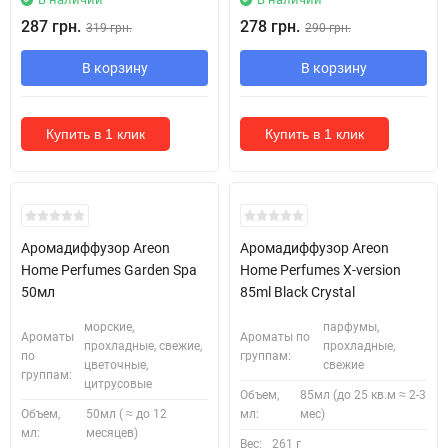
287 грн.
278 грн.
319 грн.
290 грн.
В корзину
В корзину
Купить в 1 клик
Купить в 1 клик
Аромадиффузор Areon
Аромадиффузор Areon
Home Perfumes Garden Spa
Home Perfumes X-version
50мл
85ml Black Crystal
морские,
парфумы,
Ароматы
Ароматы по
прохладные, свежие,
прохладные,
по
группам:
цветочные,
свежие
группам:
цитрусовые
Объем,
85мл (до 25 кв.м ≈ 2-3
Объем,
50мл ( ≈ до 12
мл:
мес)
мл:
месяцев)
Вес:
261 г