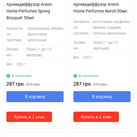
Аромадиффузор Areon
Аромадиффузор Areon
Home Perfumes Spring
Home Perfumes Neroli 50мл
Bouquet 50мл
Ароматы
восточные, парфумы,
по
свежие, сладкие,
Ароматы
прохладные, свежие,
группам:
теплые, цветочные
по
фруктовые,
группам:
цветочные
Объем,
50мл ( ≈ до 12
мл:
месяцев)
Объем,
50мл ( ≈ до 12
мл:
месяцев)
Вес:
200 г
Вес:
200 г
В наличии
В наличии
287 грн.
287 грн.
319 грн.
319 грн.
В корзину
В корзину
Купить в 1 клик
Купить в 1 клик