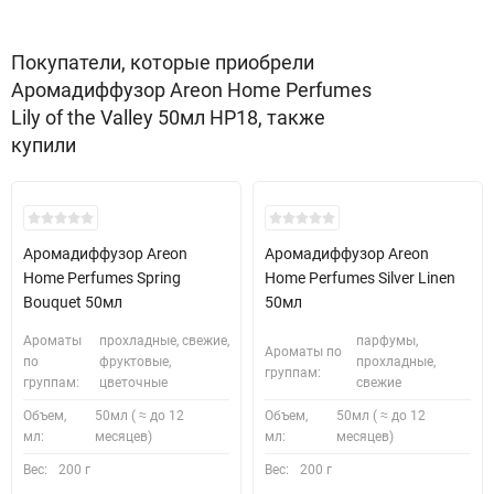
Покупатели, которые приобрели
Аромадиффузор Areon Home Perfumes
Lily of the Valley 50мл HP18, также
купили
Аромадиффузор Areon
Аромадиффузор Areon
Home Perfumes Spring
Home Perfumes Silver Linen
Bouquet 50мл
50мл
Ароматы
прохладные, свежие,
парфумы,
Ароматы по
по
фруктовые,
прохладные,
группам:
группам:
цветочные
свежие
Объем,
50мл ( ≈ до 12
Объем,
50мл ( ≈ до 12
мл:
месяцев)
мл:
месяцев)
Вес:
200 г
Вес:
200 г