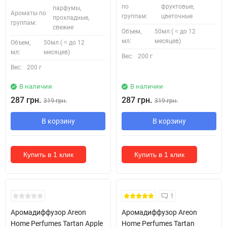
по
фруктовые,
парфумы,
Ароматы по
группам:
цветочные
прохладные,
группам:
свежие
Объем,
50мл ( ≈ до 12
мл:
месяцев)
Объем,
50мл ( ≈ до 12
мл:
месяцев)
Вес:
200 г
Вес:
200 г
В наличии
В наличии
287 грн.
287 грн.
319 грн.
319 грн.
В корзину
В корзину
Купить в 1 клик
Купить в 1 клик
1
Аромадиффузор Areon
Аромадиффузор Areon
Home Perfumes Tartan Apple
Home Perfumes Tartan