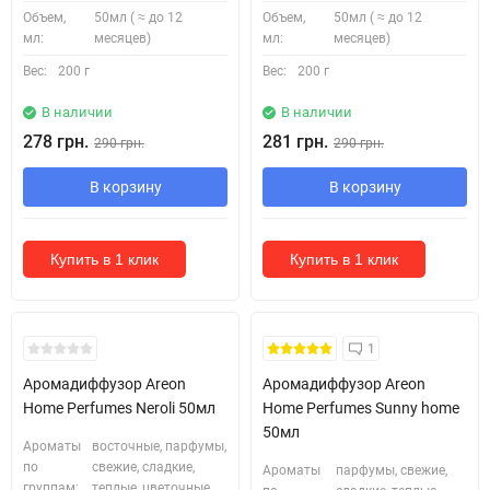
Объем,
50мл ( ≈ до 12
Объем,
50мл ( ≈ до 12
мл:
месяцев)
мл:
месяцев)
Вес:
200 г
Вес:
200 г
В наличии
В наличии
278 грн.
281 грн.
290 грн.
290 грн.
В корзину
В корзину
Купить в 1 клик
Купить в 1 клик
1
Аромадиффузор Areon
Аромадиффузор Areon
Home Perfumes Neroli 50мл
Home Perfumes Sunny home
50мл
Ароматы
восточные, парфумы,
по
свежие, сладкие,
Ароматы
парфумы, свежие,
группам:
теплые, цветочные