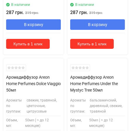
В наличии
В наличии
287 грн.
287 грн.
319 грн.
319 грн.
В корзину
В корзину
Купить в 1 клик
Купить в 1 клик
Аромадиффузор Areon
Аромадиффузор Areon
Home Perfumes Dolce Viaggio
Home Perfumes Under the
50мл
Mystyc Tree 50мл
Ароматы
свежие, травяной,
Ароматы
бальзамичский,
по
цветочные,
по
деревяный, свежие,
группам:
цитрусовые
группам:
травяной
Объем,
50мл ( ≈ до 12
Объем,
50мл ( ≈ до 12
мл:
месяцев)
мл:
месяцев)