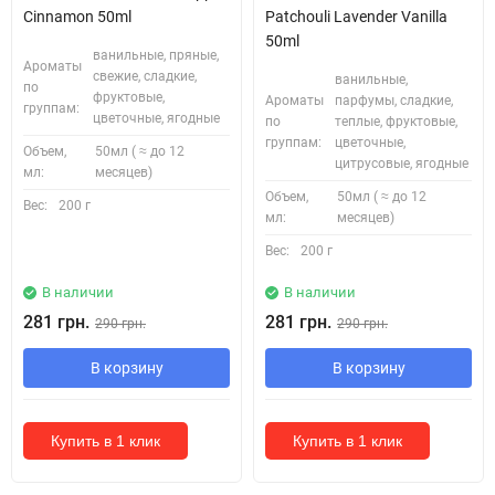
Cinnamon 50ml
Patchouli Lavender Vanilla
50ml
ванильные, пряные,
Ароматы
свежие, сладкие,
ванильные,
по
фруктовые,
Ароматы
парфумы, сладкие,
группам:
цветочные, ягодные
по
теплые, фруктовые,
группам:
цветочные,
Объем,
50мл ( ≈ до 12
цитрусовые, ягодные
мл:
месяцев)
Объем,
50мл ( ≈ до 12
Вес:
200 г
мл:
месяцев)
Вес:
200 г
В наличии
В наличии
281 грн.
281 грн.
290 грн.
290 грн.
В корзину
В корзину
Купить в 1 клик
Купить в 1 клик