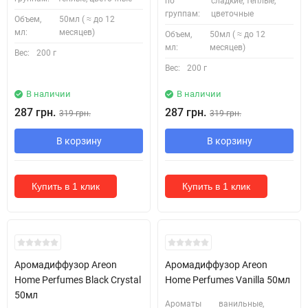
по
сладкие, теплые,
группам:
цветочные
Объем,
50мл ( ≈ до 12
мл:
месяцев)
Объем,
50мл ( ≈ до 12
мл:
месяцев)
Вес:
200 г
Вес:
200 г
В наличии
В наличии
287 грн.
287 грн.
319 грн.
319 грн.
В корзину
В корзину
Купить в 1 клик
Купить в 1 клик
Аромадиффузор Areon
Аромадиффузор Areon
Home Perfumes Black Crystal
Home Perfumes Vanilla 50мл
50мл
Ароматы
ванильные,