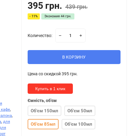
395 грн.
439 грн.
- 11%
Экономия
44 грн.
Количество:
В КОРЗИНУ
Цена со скидкой
395 грн.
Купить в 1 клик
Ємність, об'єм
я
 кафе
,
Об'єм 150мл
Об'єм 50мл
салона
,
а
,
для
Об'єм 85мл
Об'єм 100мл
для
орт