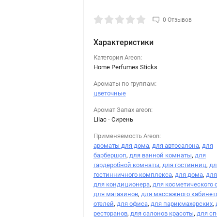
0 Отзывов
Характеристики
Категория Areon:
Home Perfumes Sticks
Ароматы по группам:
цветочные
Аромат Запах areon:
Lilac - Сирень
Применяемость Areon:
ароматы для дома
,
для автосалона
,
для
барбершоп
,
для ванной комнаты
,
для
гардеробной комнаты
,
для гостинниц
,
дл
гостинничного комплекса
,
для дома
,
для
для кондиционера
,
для косметического 
для магазинов
,
для массажного кабинет
отелей
,
для офиса
,
для парикмахерских
,
ресторанов
,
для салонов красоты
,
для сп