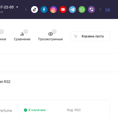
07-22-05
UA
аж
0
0
0
Корзина пуста
нное
Сравнение
Просмотренные
Н ОПТОМ
мл RS2
В наличии
Код:
RS2
Perfume