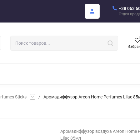
+38 063 6
купателю
Areon Каталог PDF
Отдел прод
Избра
РОМАТИЗАТОРЫ ДЛЯ АВТО
АРОМАТЫ ДЛЯ БИЗНЕСА
АРЕО
rfumes Sticks
/
Аромадиффузор Areon Home Perfumes Lilac 85
Аромадиффузор воздуха Areon Home 
Lilac 85мл