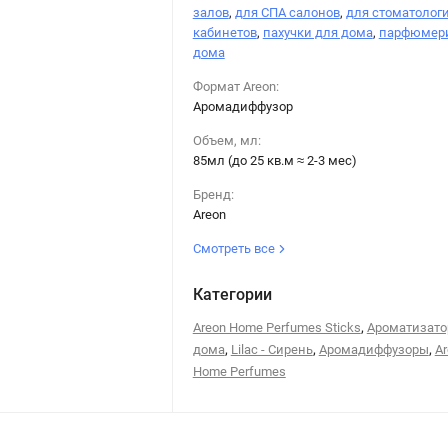
залов
,
для СПА салонов
,
для стоматолог
кабинетов
,
пахучки для дома
,
парфюмери
дома
Формат Areon:
Аромадиффузор
Объем, мл:
85мл (до 25 кв.м ≈ 2-3 мес)
Бренд:
Areon
Смотреть все
Категории
,
Areon Home Perfumes Sticks
Ароматизато
,
,
,
дома
Lilac - Сирень
Аромадиффузоры
Ar
Home Perfumes