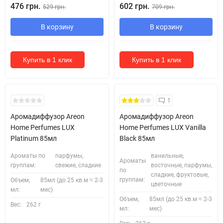
476 грн.
602 грн.
529 грн.
709 грн.
В корзину
В корзину
Купить в 1 клик
Купить в 1 клик
1
Аромадиффузор Areon
Аромадиффузор Areon
Home Perfumes LUX
Home Perfumes LUX Vanilla
Platinum 85мл
Black 85мл
Ароматы по
парфумы,
ванильные,
Ароматы
группам:
свежие, сладкие
восточные, парфумы,
по
сладкие, фруктовые,
группам:
Объем,
85мл (до 25 кв.м ≈ 2-3
цветочные
мл:
мес)
Объем,
85мл (до 25 кв.м ≈ 2-3
Вес:
262 г
мл:
мес)