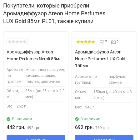
Покупатели, которые приобрели
Аромадиффузор Areon Home Perfumes
LUX Gold 85мл PL01, также купили
7
2
Аромадиффузор Areon
Аромадиффузор Areon
Home Perfumes Neroli 85мл
Home Perfumes LUX Gold
150мл
Ароматы
восточные, парфумы,
по
свежие, сладкие,
Ароматы по
парфумы,
группам:
теплые, цветочные
группам:
свежие
Объем,
85мл (до 25 кв.м ≈ 2-3
Объем,
150мл (до 40 кв.м ≈ 3-
мл:
мес)
мл:
4 мес)
Вес:
262 г
Вес:
548 г
В наличии
В наличии
442 грн.
692 грн.
492 грн.
769 грн.