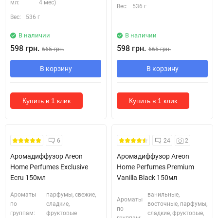
мл:
4 мес)
Вес:
536 г
Вес:
536 г
В наличии
В наличии
598 грн.
598 грн.
665 грн.
665 грн.
В корзину
В корзину
Купить в 1 клик
Купить в 1 клик
6
24
2
Аромадиффузор Areon
Аромадиффузор Areon
Home Perfumes Exclusive
Home Perfumes Premium
Ecru 150мл
Vanilla Black 150мл
Ароматы
парфумы, свежие,
ванильные,
Ароматы
по
сладкие,
восточные, парфумы,
по
группам:
фруктовые
сладкие, фруктовые,
группам: