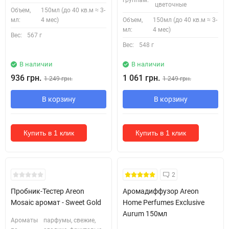
цветочные
Объем,
150мл (до 40 кв.м ≈ 3-
мл:
4 мес)
Объем,
150мл (до 40 кв.м ≈ 3-
мл:
4 мес)
Вес:
567 г
Вес:
548 г
В наличии
В наличии
936 грн.
1 061 грн.
1 249 грн.
1 249 грн.
В корзину
В корзину
Купить в 1 клик
Купить в 1 клик
Кожні 1500₴ чеку = 1 тестер
2
Пробник-Тестер Areon
Аромадиффузор Areon
Mosaic аромат - Sweet Gold
Home Perfumes Exclusive
Aurum 150мл
Ароматы
парфумы, свежие,