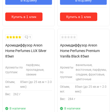
В корзину
В корзину
Купить в 1 клик
Купить в 1 клик
1
Аромадиффузор Areon
Аромадиффузор Areon
Home Perfumes LUX Silver
Home Perfumes Premium
85мл
Vanilla Black 85мл
парфумы,
ванильные,
Ароматы по
Ароматы
прохладные,
восточные, парфумы,
группам:
по
свежие
сладкие, фруктовые,
группам:
цветочные
Объем,
85мл (до 25 кв.м ≈ 2-3
мл:
мес)
Объем,
85мл (до 25 кв.м ≈ 2-3
мл:
мес)
Вес:
262 г
Вес:
284 г
В наличии
В наличии