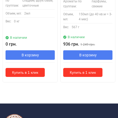
по
сладкие, фруктовые,
Ароматы по
парфумы,
группам:
цветочные
группам:
свежие
Объем, мл:
2мл
Объем,
150мл (до 40 кв.м ≈ 3-
мл:
4 мес)
Вес:
0 кг
Вес:
567 г
В наличии
В наличии
0 грн.
936 грн.
1 249 грн.
В корзину
В корзину
Купить в 1 клик
Купить в 1 клик