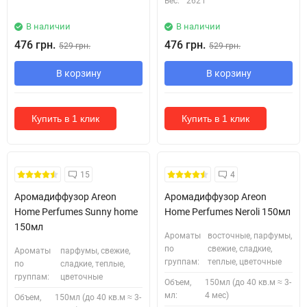
Вес:
262 г
В наличии
В наличии
476 грн.
476 грн.
529 грн.
529 грн.
В корзину
В корзину
Купить в 1 клик
Купить в 1 клик
Безкоштовна Доставка
Безкоштовна Доставка
15
4
Аромадиффузор Areon
Аромадиффузор Areon
Home Perfumes Sunny home
Home Perfumes Neroli 150мл
150мл
Ароматы
восточные, парфумы,
по
свежие, сладкие,
Ароматы
парфумы, свежие,
группам:
теплые, цветочные
по
сладкие, теплые,
группам:
цветочные
Объем,
150мл (до 40 кв.м ≈ 3-
мл:
4 мес)
Объем,
150мл (до 40 кв.м ≈ 3-